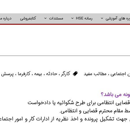
ره های آموزشی
رسانه HSE
مستندات
کتابفروشی
درباره ما
ن اجتماعی
،
مطالب مفید
کارگر
،
حادثه
،
بیمه
،
کارفرما
،
پرسش و
نه می باشد؟
ی جهت تشکیل پرونده و اخذ نظریه از ادارات کار و امور اجتما