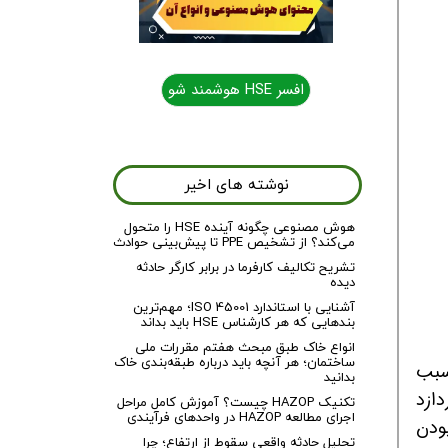
افسر HSE هوشمند شو
نوشته های اخیر
هوش مصنوعی چگونه آینده HSE را متحول
می‌کند؟ از تشخیص PPE تا پیش‌بینی حوادث
تشریح تکالیف کارفرما در برابر کارگر حادثه
دیده
آشنایی با استاندارد ISO 45001؛ مهم‌ترین
بندهایی که هر کارشناس HSE باید بداند
انواع خاک طبق مبحث هفتم مقررات ملی
ساختمان؛ هر آنچه باید درباره طبقه‌بندی خاک
سبب
بدانید
دازد
تکنیک HAZOP چیست؟ آموزش کامل مراحل
اجرای مطالعه HAZOP در واحدهای فرآیندی
ودن
تحلیل حادثه واقعی سقوط از ارتفاع؛ چرا