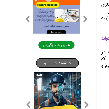
نتری
ع به
اند
لا بگیرش
همین حالا بگیرش
د در
 که
هوشمند شـــــو
م و