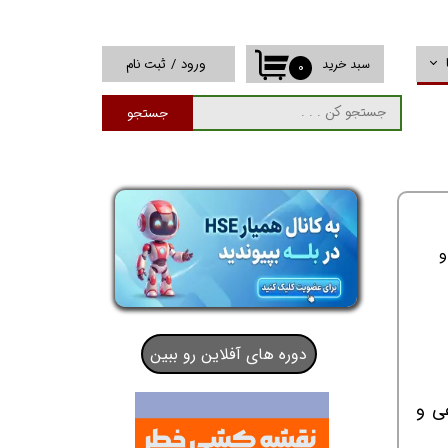
ورود
/
ثبت نام
سبد خرید
۰
حساب کاربری من
جستجو
تغییر گذر واژه
سفارشات
خروج از حساب
کاربری
دوره های آفلاین رو ببین
عی و