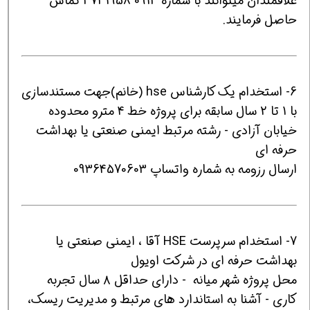
علاقمندان میتوانند با شماره 0913 3731958 تماس
حاصل فرمایند.
6- استخدام یک کارشناس hse (خانم)جهت مستندسازی
با 1 تا 2 سال سابقه برای پروژه خط 4 مترو محدوده
خیابان آزادی - رشته مرتبط ایمنی صنعتی یا بهداشت
حرفه ای
ارسال رزومه به شماره واتساپ 09364570603
7- استخدام سرپرست HSE آقا ، ایمنی صنعتی یا
بهداشت حرفه ای در شرکت اویول
محل پروژه شهر میانه - دارای حداقل ۸ سال تجربه
کاری - آشنا به استاندارد های مرتبط و مدیریت ریسک،