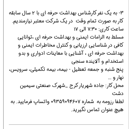
3- به يك نفر كارشناس بهداشت حرفه اي با ٢ سال سابقه
كار به صورت تمام وقت در يك شركت معتبر نيازمنديم.
ساعت كاري: ۷:۳۰ الی ۱۷
مسلط به الزامات ایمنی و بهداشت حرفه ای ،توانایی
کافی در شناسایی ارزیابی و کنترل مخاطرات ایمنی و
بهداشت حرفه ای ، آشنایی با معاینات ادواری و بدو
استخدام و آلاینده سنجی
پنج شنبه و جمعه تعطيل - بيمه، بيمه تكميلي، سرويس،
نهار و ...
محل كار: جاده شهریار کرج _شهرک صنعتی سیمین
دشت
لطفا رزومه به شماره ٠٩۳۵۹۰۹۴۶۰۷ واتساپ فرماييد. به
هیچ عنوان تماس نگیرید.