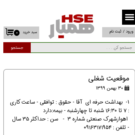
حساب کاربری من
تغییر گذر واژه
ورود
/
ثبت نام
سبد خرید
۰
سفارشات
جستجو
خروج از حساب کاربری
موقعیت شغلی
۳۰ بهمن ۱۳۹۹
1- بهداشت حرفه ای آقا - حقوق : توافقی - ساعت کاری
: ٧ تا ١٦:٣٠ شنبه تا چهارشنبه - بیمه:دارد
اهوازشهرك صنعتي شماره ٣ - سن : حداكثر ٣٥ سال
- تلفن : ٠٩١٦٣١٧١٩٥٤