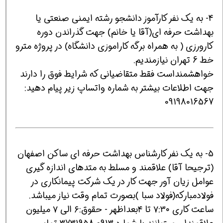
4- به یک نفر کارآموز دانشجو رشته ایمنی صنعتی یا
بهداشت حرفه ای(آقا یا خانم) جهت گذراندن دوره
کارورزی ( به همراه برگه کاراموزی دانشگاه) در پروژه مترو
خط 6 تهران نیازمندیم.
خواهشمنداست فقط متقاضیانی که شرایط فوق را دارند
جهت اطلاعات بیشتر به شماره واتساپ زیر پیام دهید:
09198016567
5- به یک نفر کارشناس بهداشت حرفه ای ساکن اصفهان
(ترجیحا آقا) علاقمند و مسلط به متدهای اندازه گیری
عوامل زیان آور جهت کار در یک شرکت پیمانکاری در
فولادمبارکه(فولاد سبا )بصورت تمام وقت نیاز میباشد.
ساعت کاری ۷:۳۰ تا ۴بعداظهر - حقوق:۶ الی ۷ میلیون