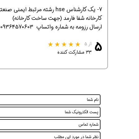
7- یک کارشناس hse رشته مرتبط ایمنی صنعتی ساکن استان البرز، آقا یا خانم، 2 تا 3 سال سابقه کار
کارخانه شفا فارمد (جهت ساخت کارخانه)
ارسال رزومه به شماره واتساپ 09364570603 - لطفا تماس نگیرید که از پاسخ تلفنی معذوریم
۵
از ۵
۳۳ مشارکت کننده