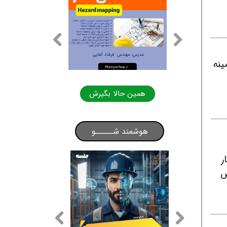
س HSE کارکرده در زمینه
لا بگیرش
همین حالا بگیرش
هوشمند شـــــو
ار
س