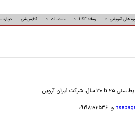
ره های آموزشی
رسانه HSE
مستندات
کتابفروشی
درباره ما
و ٠٩١٩٨١٧٢٥٣٦