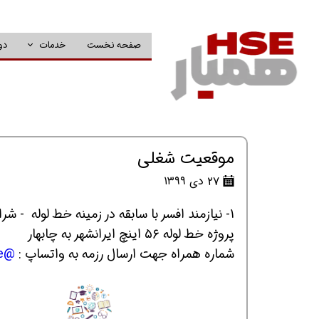
صفحه نخست
خدمات
دو
موقعیت شغلی
۲۷ دی ۱۳۹۹
1- نيازمند افسر با سابقه در زمينه خط لوله - شرايط سني ٢٥ تا ٣٠ سال، شركت ايران آروين
پروژه خط لوله ٥٦ اينچ ايرانشهر به چابهار
شماره همراه جهت ارسال رزمه به واتساپ :
@hsepage