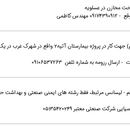
س کاظمی
 شو
افسر HSE هوشمند شو
افسر HSE هوشمند شو
5- به یک نفر نیروی بهداشت حرفه ای(آقا/خانم) جهت کار در پروژه بیمارستان آتیه۲ واقع در شهرک غرب در 
نم - لیسانس مرتبط، فقط رشته های ایمنی صنعتی و بهداشت حر