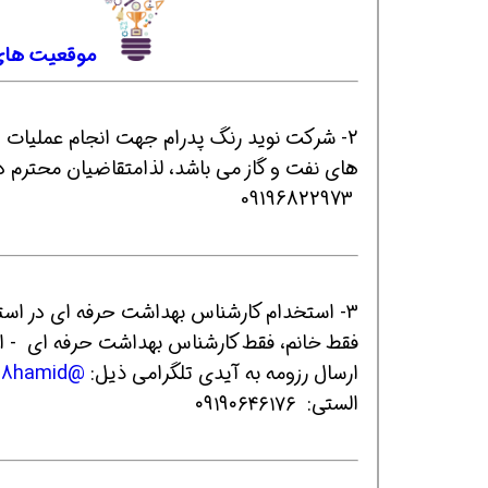
موقعیت های 
های نفت و گاز می باشد، لذامتقاضیان محترم د
09196822973
همین حالا بگیرش
همین حالا بگیرش
هم
3- استخدام کارشناس بهداشت حرفه ای در استان البرز در پروژه راهسازی بزرگراه شمالی کرج
فقط خانم، فقط کارشناس بهداشت حرفه ای - افر
ارسال رزومه به آیدی تلگرامی ذیل:
@Hamid09355196648hamid
الستی: ۰۹۱۹۰۶۴۶۱۷۶