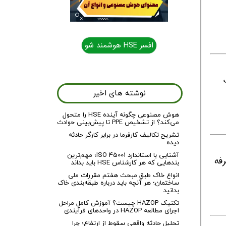
افسر HSE هوشمند شو
یک
نوشته های اخیر
هوش مصنوعی چگونه آینده HSE را متحول
می‌کند؟ از تشخیص PPE تا پیش‌بینی حوادث
تشریح تکالیف کارفرما در برابر کارگر حادثه
دیده
آشنایی با استاندارد ISO 45001؛ مهم‌ترین
فه
بندهایی که هر کارشناس HSE باید بداند
انواع خاک طبق مبحث هفتم مقررات ملی
ساختمان؛ هر آنچه باید درباره طبقه‌بندی خاک
بدانید
تکنیک HAZOP چیست؟ آموزش کامل مراحل
اجرای مطالعه HAZOP در واحدهای فرآیندی
تحلیل حادثه واقعی سقوط از ارتفاع؛ چرا