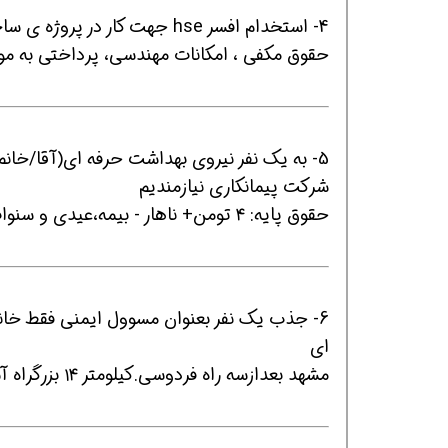
4- استخدام افسر hse جهت کار در پروژه ی ساخت مخازن در عسلویه
حقوق مکفی ، امکانات مهندسی، پرداختی به موقع - 09174390912 مهند
افسر HSE هوشمند شو
افسر HSE هوشمند شو
افسر HSE هوشمند
شرکت پیمانکاری نیازمندیم
حقوق پایه: ۴ تومن+ ناهار - بیمه،عیدی و سنوات - ارسال رزومه به شماره تلفن 09106537263
6- جذب یک نفر بعنوان مسوول ایمنی فقط خا
ای
مشهد بعدازسه راه فردوسی.کیلومتر ۱۴ بزرگراه آسیایی شرکت صنعتی معتبر ۰۵۱۳۵۴۲۰۲۴۹