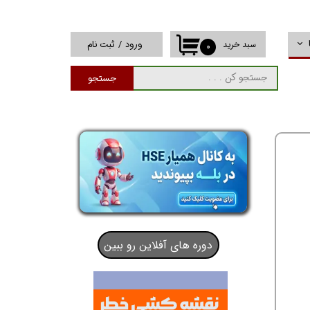
ورود
/
ثبت نام
سبد خرید
۰
حساب کاربری من
جستجو
تغییر گذر واژه
سفارشات
خروج از حساب
کاربری
دوره های آفلاین رو ببین