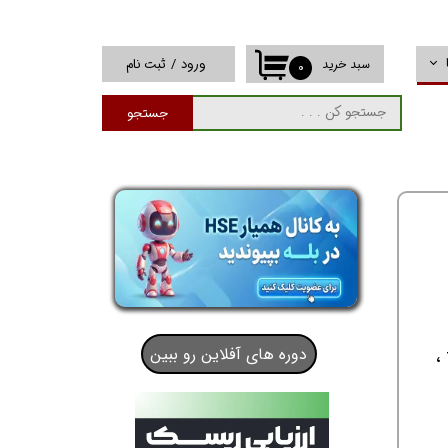
ورود
/
ثبت نام
سبد خرید
۰
حساب کاربری من
جستجو
تغییر گذر واژه
سفارشات
خروج از حساب
کاربری
دوره های آفلاین رو ببین
دارای 10 سابقه - فارغ التحصیل دانشگاه های معتبر - مسلط بر استانداردهای ایمنی فرآیند و technical safety ،