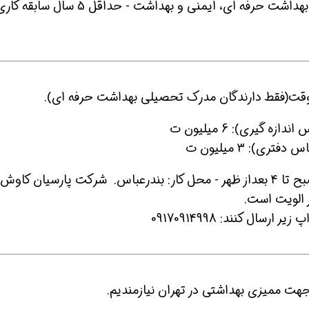
کارشناس HSE آقا تمام وقت - رشته تحصیلی بهداشت حرفه ای، ایمنی و بهداشت - حداقل 5 سال سابقه 
 شو
افسر HSE هوشمند شو
افسر HSE هوشمند شو
گیری): 6 میلیون ت
): 3 میلیون ت
بیمه تامین اجتماعی : دارد - ساعت کاری : 8 صبح تا 4 بعداز ظهر - محل کار: بندرعباس. شرکت پارسیان کاوش
 الویت است.
ل کنند: 09170914998