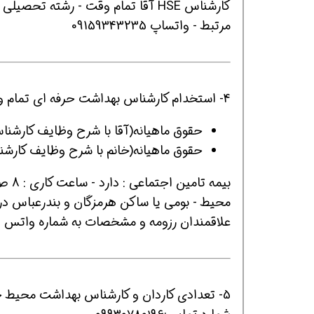
مرتبط - واتساپ 09159343235
افسر HSE هوشمند
4- استخدام کارشناس بهداشت حرفه ای تمام وقت(فقط دارندگان مدرک تحصیلی بهداشت حرفه ای).
حقوق ماهیانه(آقا با شرح وظایف کارشناس اندازه 
حقوق ماهیانه(خانم با شرح وظایف کارشناس دفتری
محیط - بومی یا ساکن هرمزگان و بندرعباس در
علاقمندان رزومه و مشخصات به شماره واتس اپ زیر ارسا
5- تعدادي كاردان و كارشناس بهداشت محيط جهت مميزي بهداشتي در تهران نيازمنديم.