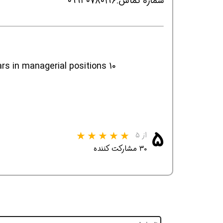
شماره تماس:٠٩٩٣٠٧٨٠١٩٦
10 years of relevant experience in HSE including at least 5 years in managerial positions
۵
از ۵
۳۰ مشارکت کننده