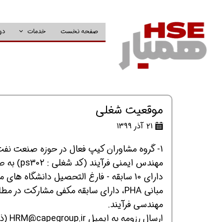
صفحه نخست
خدمات
دو
موقعیت شغلی
۲۱ آذر ۱۳۹۹
1- گروه مشاوران کیپ فعال در حوزه صنعت نفت
مهندس ایمنی فرآیند (کد شغلی : ps302) به صورت تمام وقت در دفتر تهران دعوت به همکاری می نماید.
مهندسی فرآیند.
ارسال رزومه به ایمیل HRM@capegroup.ir (ذکر کد شغل در موضوع ایمیل الزامی می باشد)