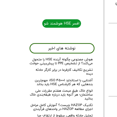
کاری
افسر HSE هوشمند شو
افسر HSE هوشمند شو
نوشته های اخیر
هوش مصنوعی چگونه آینده HSE را متحول
می‌کند؟ از تشخیص PPE تا پیش‌بینی حوادث
تشریح تکالیف کارفرما در برابر کارگر حادثه
دیده
آشنایی با استاندارد ISO 45001؛ مهم‌ترین
بندهایی که هر کارشناس HSE باید بداند
انواع خاک طبق مبحث هفتم مقررات ملی
ساختمان؛ هر آنچه باید درباره طبقه‌بندی خاک
بدانید
تکنیک HAZOP چیست؟ آموزش کامل مراحل
اجرای مطالعه HAZOP در واحدهای فرآیندی
تحلیل حادثه واقعی سقوط از ارتفاع؛ چرا