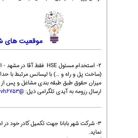
موقعیت های شغ
همین حالا بگیرش
همین حالا بگیرش
هم
2- استخدام مسئول HSE فقط 
(ساخت پل و راه و ...) با لیسانس مرتبط با حداقل 5 سال سابقه کار مرتبط قادر به مدیریت ت
میزان حقوق طبق طبقه بندی مشاغل و پس از 
ارسال رزومه به آیدی تلگرامی ذیل:
@vh6753
3- شرکت شهر بابانا جهت تکمیل کادر خود در 
نماید.