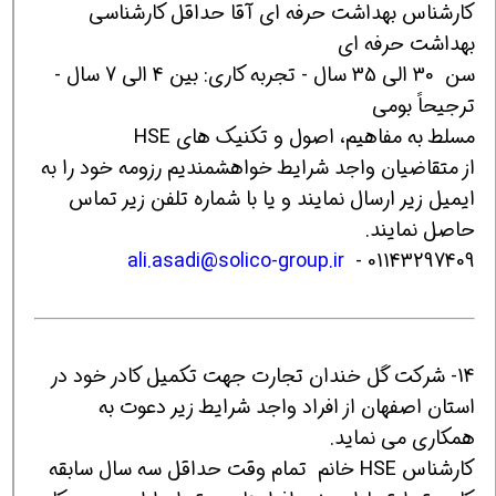
کارشناس بهداشت حرفه ای آقا حداقل کارشناسی
بهداشت حرفه ای
سن 30 الی 35 سال - تجربه کاری: بین 4 الی 7 سال -
ترجیحاً بومی
مسلط به مفاهیم، اصول و تکنیک های HSE
از متقاضیان واجد شرایط خواهشمندیم رزومه خود را به
ایمیل زیر ارسال نمایند و یا با شماره تلفن‌ زیر تماس
حاصل نمایند.
ali.asadi@solico-group.ir
01143297409 -
14- شرکت گل خندان تجارت جهت تکمیل کادر خود در
استان اصفهان از افراد واجد شرایط زیر دعوت به
همکاری می نماید.
کارشناس HSE خانم تمام وقت حداقل سه سال سابقه