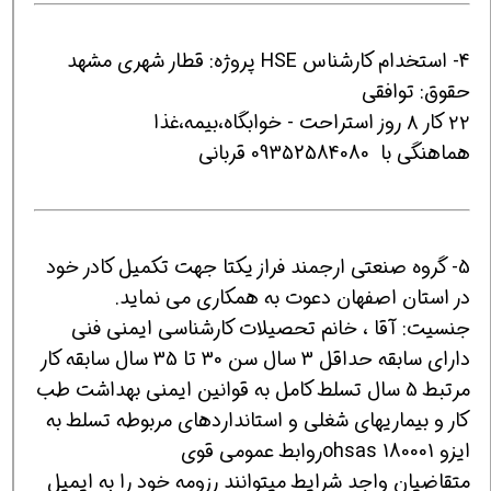
4- استخدام کارشناس HSE پروژه: قطار شهری مشهد
حقوق: توافقی
۲۲ کار ۸ روز استراحت - خوابگاه،بیمه،غذا
هماهنگی با 09352584080 قربانی
5- گروه صنعتی ارجمند فراز یکتا جهت تکمیل کادر خود
در استان اصفهان دعوت به همکاری می نماید.
جنسیت: آقا ، خانم تحصیلات کارشناسی ایمنی فنی
دارای سابقه حداقل 3 سال سن 30 تا 35 سال سابقه کار
مرتبط 5 سال تسلط کامل به قوانین ایمنی بهداشت طب
کار و بیماریهای شغلی و استانداردهای مربوطه تسلط به
ایزو 180001 ohsasروابط عمومی قوی
متقاضیان واجد شرایط میتوانند رزومه خود را به ایمیل