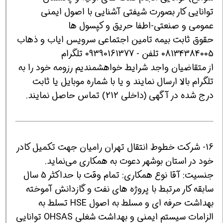
توانایی کار بصورت شیفتی آشنایی با اصول ایمنی
عمومی و صنعتی-اطفا حریق و کپسول ها
حقوق ثابت بیمه تامین اجتماعی سرویس ایاب و ذهاب
08134384005 تلفن - 09390161377 تلگرام
از متقاضیان واجد شرایط خواهشمندیم رزومه خود را به
تلگرام بالا ارسال نمایند و یا ‌با شماره‌ موبایل یا ثابت
درج شده در آگهی (داخلی 212) تماس حاصل نمایند.
16- شرکت خطوط انتقال تهران رامیان جهت تکمیل کادر
خود در استان بوشهر دعوت به همکاری می‌نماید.
جنسیت: آقا نوع همکاری: تمام وقت با حداکثر 5 سال
سابقه کار مرتبط با پروژه های نفت و گازدانش آموخته
بهداشت حرفه ای و مسلط به اصول HSE تسلط به
الزامات سیستم ایمنی و بهداشت شغلی OHSAS توانایی