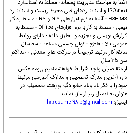
آشنا به مباحث مدیریت پسماند- مسلط به استاندارد
ISO14001 و استانداردهای فنی محیط زیست و استاندارد
HSE MS - آشنا به نرم افزارهای GIS و RS - مسلط به کار
تیمی - مسلط به کار با نرم افزارهای Office - مسلط به
گزارش نویسی و تجزیه و تحلیل داده - دارای روابط
عمومی بالا - قاطع - توان جسمی مساعد - سه سال
سابقه کار مرتبط ترجیحاً در شرکت های معدنی - حداکثر
سن 35 سال
از متقاضیان واجد شرایط خواهشمندیم رزومه عکس
دار، آخرین مدرک تحصیلی و مدارک آموزشی مرتبط
خود را با ذکر نام ونام خانوادگی و رشته تحصیلی در
عنوان به ایمیل زیر ارسال نمایند
ایمیل:
hr.resume.98.b@gmail.com
11- استخدام کارشناس ایمنی و بهداشت در آذر سپید