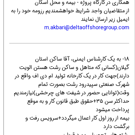
همکاری در کارگاه پروژه - بیمه و محل اسکان
از متقاضیان واجد شرایط خواهشمندیم رزومه خود را به
ایمیل زیر ارسال نمایند
m.akbari@deltaoffshoregroup.com
18- به یک کارشناس ایمنی، آقا ساکن استان
گیلان(کسانی که متاهل و ساکن رشت هستن الویت
دارند)جهت کار در یک کارخانه تولید ام دی اف واقع در
شهرک صنعتی سپیدرود رشت بصورت تمام
وقت(توانایی حضور در شیفت های چرخشی)نیازمندیم
حداکثر سن ۳۵+حقوق طبق قانون کار و به موقع
پرداخت میشود
بیمه از روز اول کار اعمال میگردد+سرویس رفت و
برگشت دارد
رشته های تحصیلی مورد قبول: