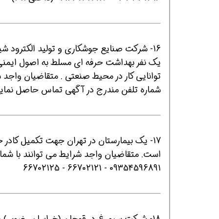
16- شرکت صنایع جوشکاری و تولید الکترود شیراز واقع در فارس جهت تکمیل کادر خود نیازمند است:
یک نفر بهداشت حرفه ای مسلط به اصول ایمنی
توانایی کار در محیط صنعتی . متقاضیان واجد شر
شماره تلفن مندرج در آگهی تماس حاصل نماین
17- یک بیمارستان در تهران جهت تکمیل کادر 
است. متقاضیان واجد شرایط می توانند با شما
09354596891 - 66702121 - 66702125
18- شرکت سیمرغ در قوچان (خراسان رضوی) 