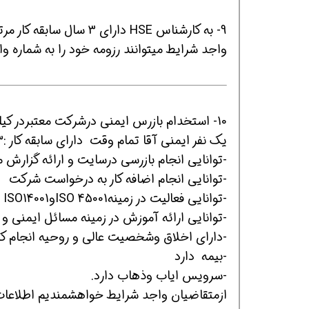
9- به کارشناس HSE دارا
واجد شرایط میتوانند رزومه خود را به شماره واتساپ 
10- استخدام بازرس ایمنی درشرکت معتبردر کیلومتر50 اصفهان(کوهپایه):
یک نفر ایمنی آقا تمام وقت دارای سابقه کار :3 سال افراد بارشته مرتبط،5-7 سال افراد با رشته غیرمرتبط
همین حالا بگیرش
همین حالا بگیرش
همی
-توانایی انجام بازرسی درسایت و ارائه گزارش 
-توانایی انجام اضافه کار به درخواست شرکت
-توانایی فعالیت در زمینهISO 45001وISO14001
-توانایی ارائه آموزش در زمینه مسائل ایمنی
-دارای اخلاق وشخصیت عالی و روحیه انجام ک
-بیمه دارد
-سرویس ایاب وذهاب دارد.
ازمتقاضیان واجد شرایط خواهشمندیم اطلاعات 