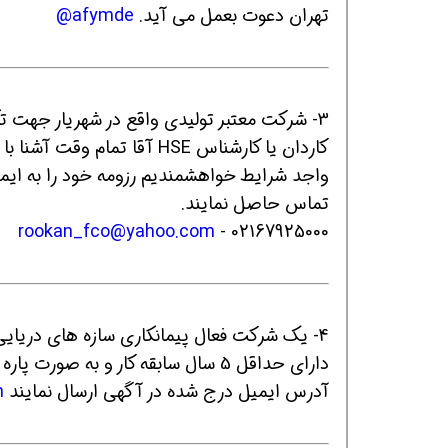
تهران دعوت بعمل می آید.
afymde@
3- شرکت معتبر تولیدی واقع در شهریار جهت تکمیل کادر خود در استان تهران دعوت به همکاری می‌نماید.
همین حالا بگیرش
همین حالا بگیرش
هم
تماس حاصل نمایند.
rookan_fco@yahoo.com
- 02167925000
دارای حداقل 5 سال سابقه کار و به 
آدرس ایمیل درج شده در آگهی ارسال نمایند
m