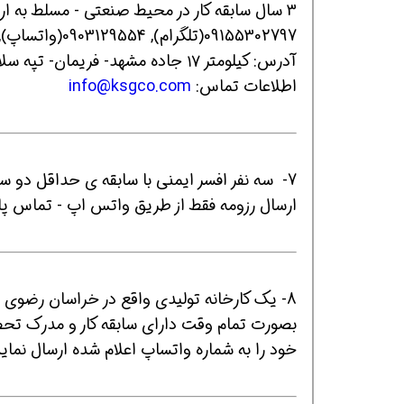
3 سال سابقه کار در محیط صنعتی - مسلط به ارزیابی عوامل زیان آورمحیط کار و اصول کار بازرسی ایمنی
09155302797(تلگرام), 0903129554(واتساپ), 38470009 (داخلی 1201 و 1202)
آدرس: کیلومتر ۱۷ جاده مشهد- فریمان- تپه سلام- سه راهی بیدک- جنب پوشاک نوآوران
اطلاعات تماس:
info@ksgco.com
7- سه نفر افسر ایمنی با سابقه ی حداقل دو سال فعالیت حقوق ۴۵۰۰ شرکت جهانپارس پتروشیمی صدف
ارسال رزومه فقط از طریق واتس اپ - تماس پاسخگو نیس
بصورت تمام وقت دارای سابقه کار و مدرک تحصی
خود را به شماره واتساپ اعلام شده ارسال نمایند. 50992491