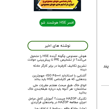
افسر HSE هوشمند شو
افسر HSE هوشمند شو
نوشته های اخیر
هوش مصنوعی چگونه آینده HSE را متحول
می‌کند؟ از تشخیص PPE تا پیش‌بینی حوادث
نمایند
تشریح تکالیف کارفرما در برابر کارگر حادثه
دیده
آشنایی با استاندارد ISO 45001؛ مهم‌ترین
بندهایی که هر کارشناس HSE باید بداند
انواع خاک طبق مبحث هفتم مقررات ملی
ساختمان؛ هر آنچه باید درباره طبقه‌بندی خاک
بدانید
تکنیک HAZOP چیست؟ آموزش کامل مراحل
اجرای مطالعه HAZOP در واحدهای فرآیندی
تحلیل حادثه واقعی سقوط از ارتفاع؛ چرا