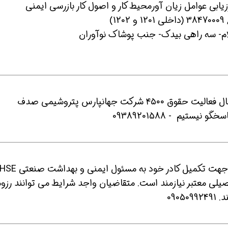
تیم - 09389201588
8- یک کارخانه تولیدی واقع در خراسان رضوی جهت تکمیل کادر خود به مسئول ایمنی و بهداشت صنعتی SE
لی معتبر نیازمند است. متقاضیان واجد شرایط می توانند رزوم
090