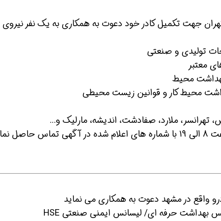
هران جهت تکمیل کادر خود دعوت به همکاری به یک نفر نیروی
 شو
افسر HSE هوشمند شو
افسر HSE هوشمند شو
ای معتبر
بهداشت محیط
هداشت محیط کار و قوانین زیست محیطی
س، تهرانسر، ملارد، صفادشت، اندیشه، مارلیک و…
متقاضیان واجد شرایط می توانند هر روز از ساعت 8 الی 19 با شماره های اعلام شده در آگهی تماس حاصل 