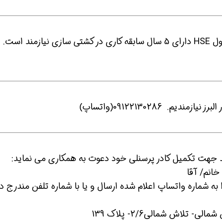
11- شرکت سپهر دریا جنوب در هرمزگان به مسئول HSE دارای 5 سال سابقه کاری در کشتی سازی نیازمند است.
به شماره واتساپ اعلام شده ارسال و یا با شماره تلفن مندرج در
لاش شمالی2/6- پلاک 139