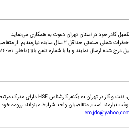
کاردان یا کارشناس HSE آقا تمام وقت آشنا با خطرات شغلی صنعتی حداقل 2 سال سابقه نیازمندیم. از 
ین حالا بگیرش
همین حالا بگیرش
همین حا
4- یک شرکت فعال پیمانکاری سازه های دریایی، نفت و گاز در تهران به یکنفر کارشناس HSE دارای 
صورت پاره وقت نیازمند است. متقاضیان واجد شرایط میتوانند رزومه خود ر
em.jdc@yahoo.co