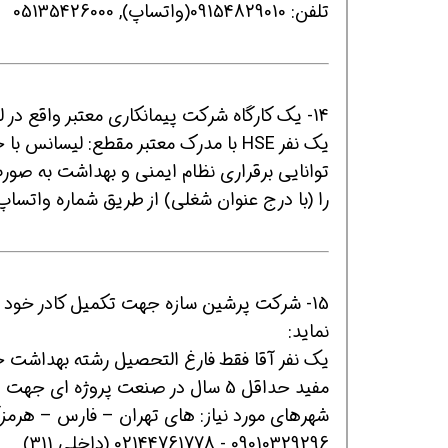
تلفن: 09154829010(واتساپ), 05135426000
14- یک کارگاه شرکت پیمانکاری معتبر واقع در لواسانِ تهران جهت تکمیل کادر خود استخدام می نماید:
یک نفر HSE با مدرک معتبر مقطع: لیسانس با حداقل 5 سال سابقه کار مرتبط جهت کار در کارگاه لواسان
توانایی برقراری نظام ایمنی و بهداشت به صور
را (با درج عنوان شغلی) از طریق شماره واتساپ ارسال نمایند. 0
15- شرکت پرشین سازه جهت تکمیل کادر خود 
نماید:
یک نفر آقا فقط فارغ التحصیل رشته بهداشت حرف
مفید حداقل 5 سال در صنعت پروژه ای جهت پروژه ی احداث پست برق فشار قوی
شهرهای مورد نیاز: های تهران – فارس – هرمزگ
09010329296 - 02144761778 (داخلی 311)