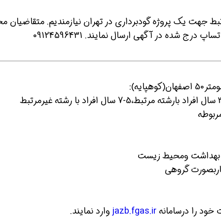
ی 3 سال سابقه کار مرتبط جهت یک پروژه گودبرداری در تهران نیازمندیم. متقاضیان 
درج شده در آگهی ارسال نمایند. 09124596431
ن حالا بگیرش
همین حالا بگیرش
همین حال
مربوطه
 و بهداشت ومحیط زیست
اربصورت گروهی
خود را درسامانه
jazb.fgas.ir
وارد نمایند.