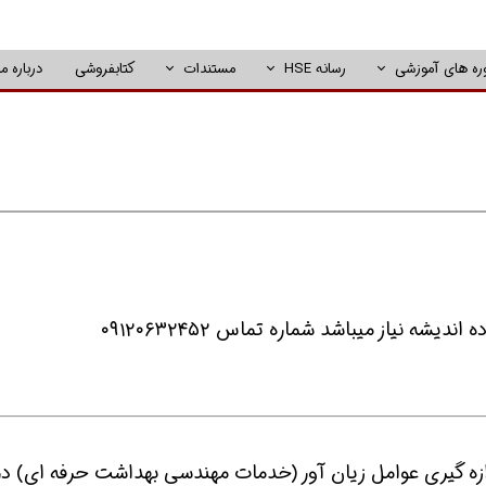
ره های آموزشی
رسانه HSE
مستندات
کتابفروشی
درباره ما
زه گیری عوامل زیان آور (خدمات مهندسی بهداشت حرفه ای) در