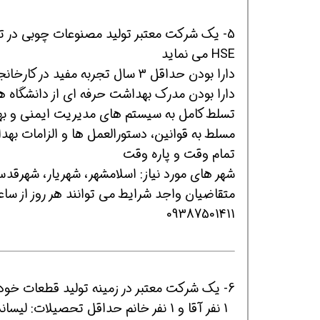
5- یک شرکت معتبر تولید مصنوعات چوبی در ت
HSE می نماید
افسر HSE هوشمند شو
افسر HSE هوشمند شو
افسر HSE هوشمند
دارا بودن حداقل 3 سال تجربه مفید در کارخانجات تولیدی و صنعتی
دارا بودن مدرک بهداشت حرفه ای از دانشگاه ه
تسلط کامل به سیستم های مدیریت ایمنی و 
مسلط به قوانین، دستورالعمل ها و الزامات ب
تمام وقت و پاره وقت
شهر های مورد نیاز: اسلامشهر، شهریار، شهرقد
09387501411
6- یک شرکت معتبر در زمینه تولید قطعات خودرو واقع در مشهد دعوت به همکاری می نماید
1 نفر آقا و 1 نفر خانم حداقل تحصیلات: لیسانس بهداشت حرفه ای/ لیسانس ایمنی صنعتی HSE