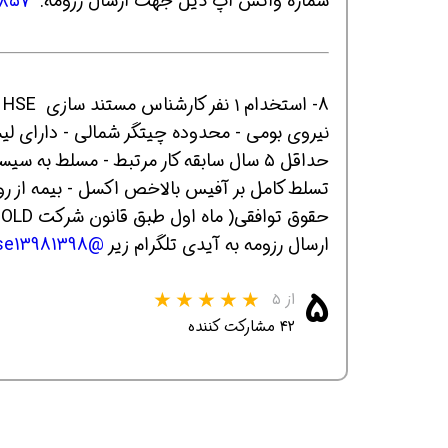
شماره واتس اپ ذیل جهت ارسال رزومه:
٦٨٥٧
8- استخدام ۱ نفر کارشناس مستند سازی HSE شرکت ساختمانی در تهران خانم
نیروی بومی - محدوده چیتگر شمالی - دارای 
حداقل ۵ سال سابقه کار مرتبط - مسلط به سیستم ها و روش های مدیریتی و تهیه دستورالعمل ها
تسلط کامل بر آفیس بالاخص اکسل - بیمه از روز اول،به همرا
حقوق توافقی( ماه اول طبق قانون شرکت HOLD می شود)
ارسال رزومه به آیدی تلگرام زیر
@hse13981398
۵
از ۵
۴۲ مشارکت کننده