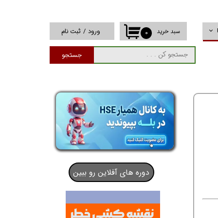
ورود
/
ثبت نام
سبد خرید
۰
حساب کاربری من
جستجو
تغییر گذر واژه
سفارشات
خروج از حساب
کاربری
دوره های آفلاین رو ببین