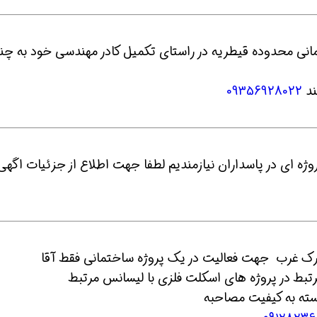
انى محدوده قيطريه در راستاى تكميل كادر مهندسى خود به چن
 شو
افسر HSE هوشمند شو
افسر HSE هوشمند شو
ند
09356928022
وژه ای در پاسداران نیازمندیم لطفا جهت اطلاع از جزئیات اگهی 