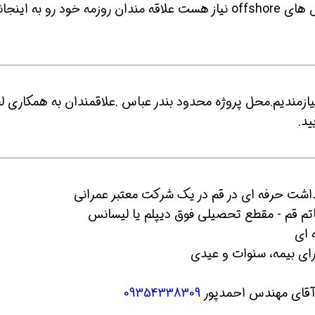
2- به یک نفر نیرو کارکرده افسر ایمنی برای دکل های offshore نیاز هست علاقه مندان روزمه خود رو به ای
نیازمندیم.محل پروژه محدود بندر عباس .علاقمندان به همکاری ل
ید.
ین حالا بگیرش
همین حالا بگیرش
همین حا
 ای
 آقای مهندس احمدپور
09354338309