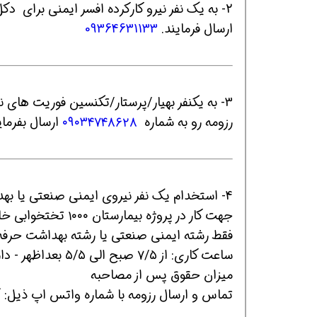
ارسال فرمایند‌.
09364631133
3- به یکنفر بهیار/پرستار/تکنسین فوریت های 
رزومه رو به شماره
۰۹۰۳۴۷۴۸۶۲۸
ارسال بفرمای
همین حالا بگیرش
همین حالا بگیرش
هم
4- استخدام یک نفر نیروی ایمنی صنعتی یا بهداشت حرفه ای در قم در یک شرکت معتبر عمرانی
جهت کار در پروژه بیمارستان ۱۰۰۰ تختخوابی خاتم قم - مقطع تحصیلی فوق دیپلم یا لیسانس
فقط رشته ایمنی صنعتی یا رشته بهداشت حرفه
ساعت کاری: از ۷/۵ صبح الی ۵/۵ بعداظهر - دارای بیمه، سنوات و عیدی
میزان حقوق پس از مصاحبه
تماس و ارسال رزومه با شماره واتس اپ ذیل: