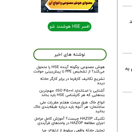
د
افسر HSE هوشمند شو
نوشته های اخیر
هوش مصنوعی چگونه آینده HSE را متحول
به
می‌کند؟ از تشخیص PPE تا پیش‌بینی حوادث
تشریح تکالیف کارفرما در برابر کارگر حادثه
دیده
آشنایی با استاندارد ISO 45001؛ مهم‌ترین
بندهایی که هر کارشناس HSE باید بداند
انواع خاک طبق مبحث هفتم مقررات ملی
ساختمان؛ هر آنچه باید درباره طبقه‌بندی خاک
بدانید
تکنیک HAZOP چیست؟ آموزش کامل مراحل
اجرای مطالعه HAZOP در واحدهای فرآیندی
تحلیل حادثه واقعی سقوط از ارتفاع؛ چرا