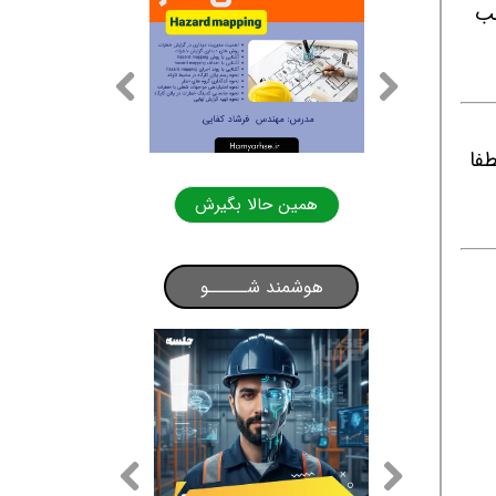
نجانب
طفا
لا بگیرش
همین حالا بگیرش
هوشمند شـــــو