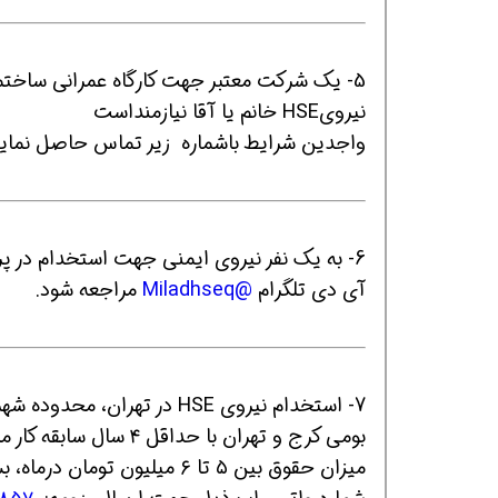
5- يك شركت معتبر جهت كارگاه عمرانى ساختم
افسر HSE هوشمند شو
افسر HSE هوشمند شو
افسر HSE هوشمند
نيروىHSE خانم يا آقا نيازمنداست
واجدين شرايط باشماره زير تماس حاصل نماي
6- به یک نفر نیروی ایمنی جهت استخدام در پر
آی دی تلگرام
@Miladhseq
مراجعه شود.
7- استخدام نيروی HSE در تهران، محدوده شهرك غرب جهت فعاليت در يك پروژه ساختمانی فقط آقا
بومی کرج و تهران با حداقل ۴ سال سابقه کار مرتبط در پروژه هاي اسكلت فلزی با لیسانس مرتبط
میزان حقوق بين ٥ تا ٦ میلیون تومان درماه، بسته به کیفیت مصاحبه