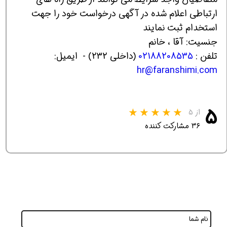
ارتباطی اعلام شده در آگهی درخواست خود را جهت
استخدام ثبت نمایند
جنسیت: آقا ، خانم
تلفن :
02188208535
(داخلی 232) - ایمیل:
hr@faranshimi.com
۵
از ۵
۳۶ مشارکت کننده