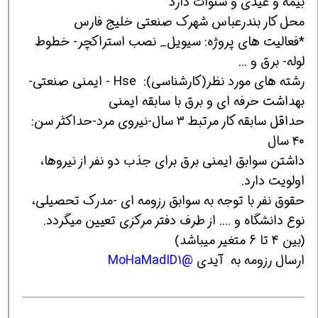
بیمه و عیدی و سنوات دارد
محل کار بندرعباس شهرک صنعتی خلیج فارس
*فعالیت های پروژه: سیویل_ نصب استراکچر- خطوط
لوله- برق و ...
رشته های مورد نظر(کارشناسی): Hse - ایمنی صنعتی-
بهداشت حرفه ای و برق با سابقه ایمنی
حداقل سابقه کار مرتبط 3 سال-نیروی مرد-حداکثر سن:
۴۰ سال
داشتن سوابق ایمنی برق برای جذب دو نفر از نیروها،
اولویت دارد.
حقوق نفر با توجه به سوابق رزومه ای -مدرک تحصیلی،
نوع دانشگاه و .... از طرف دفتر مرکزی تعیین میگردد.
(بین 4 تا 6 متغیر میباشد)
ارسال رزومه به آیدی
@MoHaMadID1