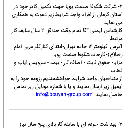
2- شرکت شکوفا صنعت پویا جهت تکمیل کادر خود در
استان کرمان از افراد واجد شرایط زیر دعوت به همکاری
می نماید
کارشناس ایمنی آقا تمام وقت حداقل 2 سال سابقه کار
مرتبط
آدرس: کیلومتر14 جاده تهران-ابتدای کنارگذر غربی امام
رضا(ع)-کارخانه شکوفا صنعت پویا
مزایا- حقوق ثابت - اضافه کار - بیمه - سرویس ایاب و
ذهاب
از متقاضیان واجد شرایط خواهشمندیم رزومه خود را به
ایمیل زیر ارسال نمایند و یا با شماره موبایل زیر تماس
حاصل نمایند
info@pouyan-group.com
3- بهداشت حرفه ای با سابقه کار بالای پنج سال نیاز