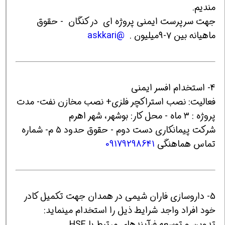
مندیم.
جهت سرپرست ایمنی پروژه ای در کنگان - حقوق
ماهیانه بین ۷-۹میلیون .
@askkari
4- استخدام افسر ایمنی
فعالیت: نصب استراکچر فلزی+ نصب مخازن نفت- مدت
پروژه : ۳ ماه - محل کار: بوشهر، شهر اهرم
شرکت پیمانکاری دست دوم - حقوق حدود ۵ م- شماره
تماس هماهنگی
09179298641
5- داروسازی فاران شیمی در همدان جهت تکمیل کادر
خود افراد واجد شرایط ذیل را استخدام مینماید:
تدوین و توسعه فرآیندهای مرتبط با HSE