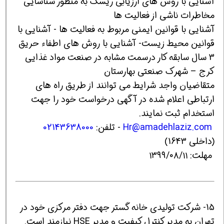
آشنایی با روش های ارزیابی ریسک به منظور شناسایی
مخاطرات ناشی از فعالیت ها
آشنایی با قوانین ایمنی مربوط به فعالیت ها - آشنایی با
قوانین محیط زیست- آشنایی با روش های اطفاء حریق
3 سال سابقه کار درسمت مشابه در صنعت مواد غذایی
کرج – شهرک صنعتی بهارستان
متقاضیان واجد شرایط می توانند از طریق راه های
ارتباطی اعلام شده در آگهی درخواست خود را جهت
استخدام ثبت نمایند.
Hr@amadehlaziz.com
- تلفن:
02143638000
(داخلی 1643)
مهلت: ۱۳۹۹/۰۸/۱۱
15- شرکت تولیدی خانه گستر جهت دفتر مرکزی خود در
تهران به مدیر کنترل کیفیت و مدیر HSE نیازمند است.