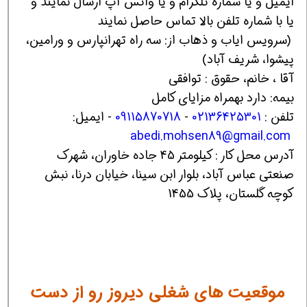
ایمیل و یا شماره تلگرام و یا واتس آپ ارسال نمایند و
یا با شماره تلفن‌ بالا تماس حاصل نمایند
(سرویس ایاب و ذهاب از: سه راه تهرانپارس و ورامین،
پیشوا، شریف آباد)
آقا ، خانم، حقوق : توافقی
بیمه: دارد بهمراه مزایای کامل
تلفن :
02136425301
-
09115870718
- ایمیل:
abedi.mohsen89@gmail.com
آدرس محل کار : کیلومتر 45 جاده خاوران، شهرک
صنعتی عباس آباد، بلوار ابن سینا، خیابان درنا، نبش
کوچه گلستان، پلاک 1455
موقعیت های شغلی دیروز رو از دست