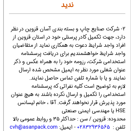
ندید
2- شرکت صنایع چاپ و بسته بندی آسان قزوین در نظر
دارد، جهت تکمیل کادر پرسنلی خود در استان قزوین از
افراد واجد شرایط دعوت به همکاری نماید از متقاضیان
واجد شرایط خواهشمندیم برای دریافت پرسشنامه
استخدامی شرکت، رزومه خود را به همراه عکس و ذکر
عنوان شغلی مورد نظر به ایمیل مشخص شده ارسال
نمایند و یا با شماره تلفن‌ تماس حاصل نمایند.
لازم به توضیح است کلیه نفراتی که پرسشنامه
استخدامی را تکمیل و ارسال نکرده باشند به هیچ عنوان
مورد پذیرش قرار نخواهند گرفت. آقا ، خانم لیسانس
HSE یا مهندسی ایمنی صنعتی
محدوده: قزوین / سن : حداکثر ۳۵ و روابط عمومی بالا
تلفن :
02832936565
- ایمیل:
cvh@asanpack.com