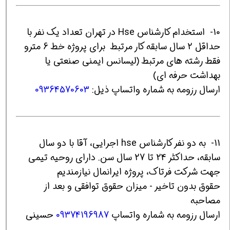
10- استخدام کارشناس Hse در تهران تعداد یک نفر با
حداقل 2 سال سابقه کار مرتبط برای پروژه خط 6 مترو
فقط رشته های مرتبط (لیسانس ایمنی صنعتی یا
بهداشت حرفه ای)
ارسال رزومه به شماره واتساپ ذیل:
09364570603
11- به دو نفر کارشناس hse اجرایی، آقا با دو سال
سابقه، حداکثر 24 تا 27 سال سن. دارای روحیه تیمی
جهت شرکت فرتاک، پروژه ایرانمال نیازمندیم
حقوق بدون تاخیر - میزان حقوق توافقی و بعد از
مصاحبه
ارسال رزومه به شماره واتساپ
09374196987
حسینی