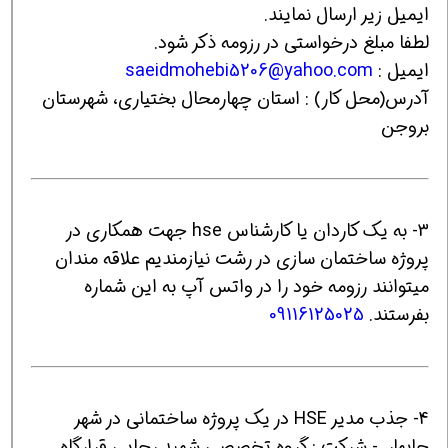
ایمیل زیر ارسال نمایند.
لطفا مبلغ درخواستی در رزومه ذکر شود.
ایمیل :
saeidmohebi5206@yahoo.com
آدرس(محل کار) : استان چهارمحال بختیاری، شهرستان
بروجن
3- به یک کاردان یا کارشناس hse جهت همکاری در
پروژه ساختمان سازی در رشت نیازمندیم علاقه مندان
میتوانند رزومه خود را در واتس آپ به این شماره
بفرستند.
09116125025
4- جذب مدیر HSE در یک پروژه ساختمانی در شهر
چابهار - شرکت : گروه تخصصی شهید رجایی قرارگاه