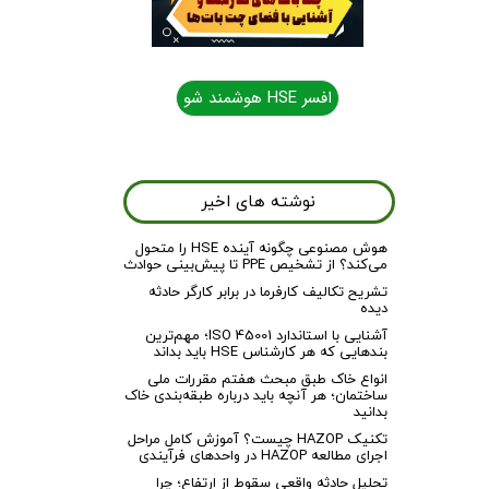
افسر HSE هوشمند شو
افسر HSE هوشمند شو
نوشته های اخیر
هوش مصنوعی چگونه آینده HSE را متحول
می‌کند؟ از تشخیص PPE تا پیش‌بینی حوادث
تشریح تکالیف کارفرما در برابر کارگر حادثه
دیده
آشنایی با استاندارد ISO 45001؛ مهم‌ترین
بندهایی که هر کارشناس HSE باید بداند
انواع خاک طبق مبحث هفتم مقررات ملی
ساختمان؛ هر آنچه باید درباره طبقه‌بندی خاک
بدانید
تکنیک HAZOP چیست؟ آموزش کامل مراحل
اجرای مطالعه HAZOP در واحدهای فرآیندی
تحلیل حادثه واقعی سقوط از ارتفاع؛ چرا