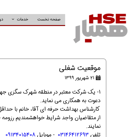
صفحه نخست
خدمات
دو
موقعیت شغلی
۲۱ شهریور ۱۳۹۹
1- یک شرکت معتبر در منطقه شهرک سگزی جهت 
دعوت به همکاری می نماید.
کارشناس بهداشت حرفه ای آقا، خانم با حداقل 3 سال سابقه کا
از متقاضیان واجد شرایط خواهشمندیم رزومه خود
نمایند.
تلفن
03146412693
- موبایل
09134015408