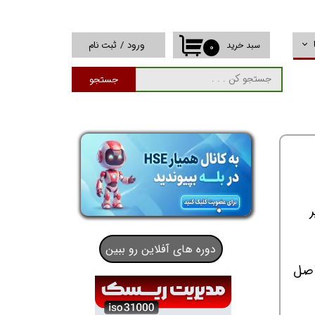
ورود
/
ثبت نام
سبد خرید
۰
حساب کاربری من
جستجو
تغییر گذر واژه
سفارشات
خروج از حساب
کاربری
ر
دوره های آفلاین رو ببین
اصل