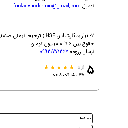
ایمیل
fouladvandramin@gmail.com
2- نیاز به کارشناس HSE ( ترجیحا ایمنی صنعتی) جهت کار در پروژه عسلویه
حقوق بین ۶ تا ۸ میلیون تومان.
ارسال رزومه
09921771257
همین حالا بگیرش
همین حالا بگیرش
۵
از ۵
۳۵ مشارکت کننده