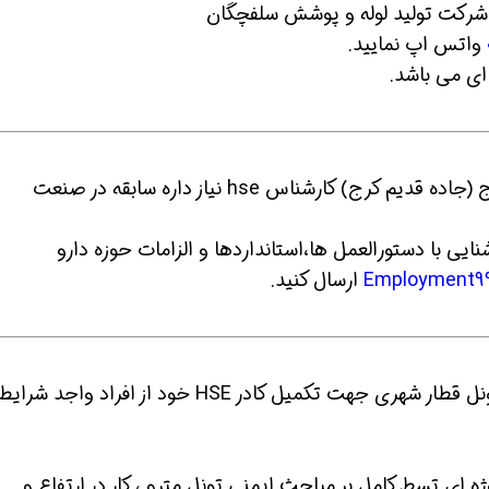
شرکت تولید لوله و پوشش سلفچگان
واتس اپ نمایید.
ای می باشد.
10- شرکت دارویی در محدوده فتح به سمت کرج (جاده قدیم کرج) کارشناس hse نیاز داره سابقه در صنعت
ی با دستورالعمل ها،استانداردها و الزامات حوزه دارو
Employment9
ارسال کنید.
11- یک شرکت معتبر و فعال در زمینه پروژه تونل قطار شهری جهت تکمیل کادر HSE خود از افراد و
3 سال سابقه کار پروژه ای تسط کامل بر مباحث ایمنی تونل مترو ، کار در ارتفاع و