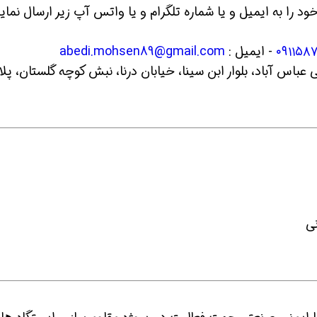
 را به ایمیل و یا شماره تلگرام و یا واتس آپ زیر ارسال نماین
۰۹۱۱۵۸
- ایمیل :
abedi.mohsen89@gmail.com
شهرک صنعتی عباس آباد، بلوار ابن سینا، خیابان درنا، نبش کوچه گلستان، پل
ن حالا بگیرش
همین حالا بگیرش
همین حال
نی