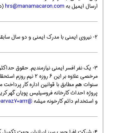
ارسال ایمیل به
hrs@manamacaron.com
(در subject ، شغ
افسر HSE هوشمند شو
افسر HSE هوشمند شو
افسر HSE هوشمند
2- نیروی ایمنی با مدرک ایمنی و دو سال سابقه کار..جهت پروژه قطارشهری مشهد
مرخصی علاوه بر این 6 
سنوات هم مطابق با قوانین اداره کار پرداخت 
پروژه احداث کارخانه فروسیلیس پویان گهر کری
و استخدام دائم کارخونه میشه
@pareparvaz70arrr
4- شرکت افرا چوب سبز ایرانیان جهت تکمیل کا