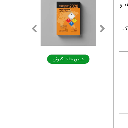
د و
اک
ا بگیرش
همین حالا بگیرش