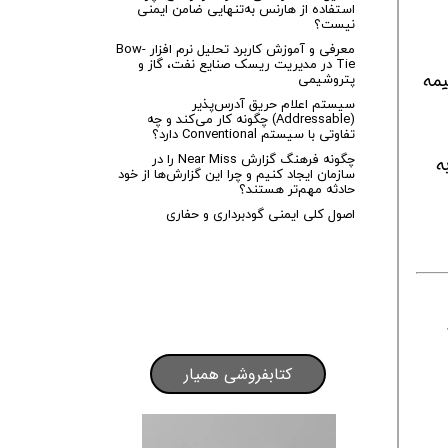
استفاده از هارنس به‌تنهایی ضامن ایمنی
نیست؟
معرفی و آموزش کاربرد تحلیل نرم افزار Bow-
Tie در مدیریت ریسک صنایع نفت، گاز و
یمه
پتروشیمی
سیستم اعلام حریق آدرس‌پذیر
(Addressable) چگونه کار می‌کند و چه
تفاوتی با سیستم Conventional دارد؟
چگونه فرهنگ گزارش Near Miss را در
م به
سازمان ایجاد کنیم و چرا این گزارش‌ها از خود
حادثه مهم‌تر هستند؟
اصول کلی ایمنی گودبرداری و حفاری
کتابفروشی همیار