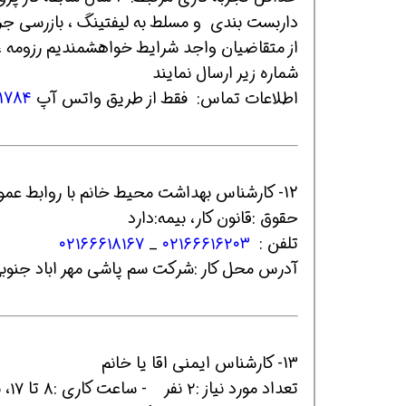
داربست بندی و مسلط به لیفتینگ ، بازرسی جرث
از متقاضیان واجد شرایط خواهشمندیم رزومه ، 
شماره زیر ارسال نمایند
اطلاعات تماس: فقط از طریق واتس آپ
1784
12- کارشناس بهداشت محیط خانم با روابط عمومی بالا
حقوق :قانون کار، بیمه:دارد
تلفن :
۰۲۱۶۶۶۱۶۲۰۳
_
۰۲۱۶۶۶۱۸۱۶۷
آدرس محل کار :شرکت سم پاشی مهر اباد جنو
13- کارشناس ایمنی اقا یا خانم
تعداد مورد نیاز :۲ نفر - ساعت کاری :۸ تا ۱۷، بیمه:دارد