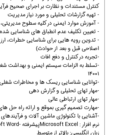
کنترل مستندات و نظارت بر اجرای صحیح فرآین
- تهیه گزارشات تحلیلی و مورد نیاز مدیریت
- آموزش موارد ایمنی در کلیه سطوح مدیریتی، 
- تعیین تکلیف عدم انطباق های شناسایی شده 
- تدوین رویه هایی برای شناسایی خطرات، ارزی
اصلاحی قبل و بعد از حوادث)
همین حالا بگیرش
همین حالا بگیرش
ه
-تجربه در کنترل و دفع افات
14001
-توانایی شناسایی ریسک ها و مخاطرات شغلی
-مهار تهای تحلیلی و گزارش دهی
-مهار تهای ارتباطی عالی
-مهارت تصمیم گیری بموقع و ارائه راه حل های
-آشنایی با تکنولوژی ماشین آلات و فرآیندهای مو
نرم افزار : Microsoft Excelپیشرفته -Microsoft Word پیشرفته
زبان انگلیسی: بالاتر از متوسط