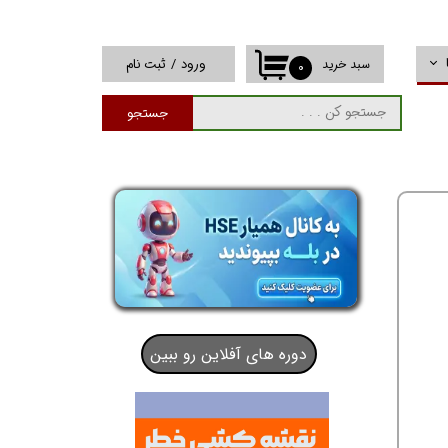
ورود
/
ثبت نام
سبد خرید
۰
حساب کاربری من
جستجو
تغییر گذر واژه
سفارشات
خروج از حساب
کاربری
دوره های آفلاین رو ببین