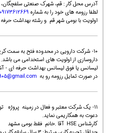
آدرس محل کار : قم، شهرک صنعتی سلفچگان، 
لطفا رزومه های خود را به شماره
09173612669
اولویت با بومی شهر قم و رشته بهداشت حرفه 
داروسازی از اولویت های استخدامی می باشد.
لیسانس یا فوق لیسانس بهداشت حرفه ای - آشنای
در صورت تمایل رزومه رو به
905@gmail.com
دعوت به همکاریمی نماید.
کارشناس HSE آقا .خانم فقط بومی مشهد
حداقل تجربه کاری مرتبط: 