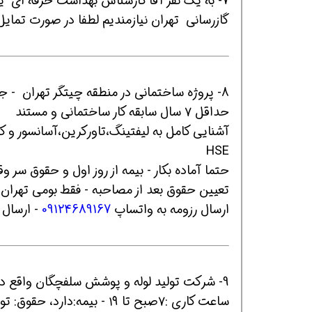
7- به یک نفر آقا کارشناس بهداشت حرفه ای 
گازرسانی تهران نیازمندیم لطفا در صورت تمای
8- پروژه ساختمانی در منطقه چیتگر تهران - جانشین سرپرست HSE دارای مدرک معتبر دانشگاهی و مرتبط
حداقل ۷ سال سابقه کار ساختمانی و مستند
آشنایی کامل به لیفتینگ،تاورکرین،آسانسور و 
HSE
حتما آماده بکار - بیمه از روز اول و حقوق سر وقت - 
تعیین حقوق بعد از مصاحبه - فقط بومی تهران 
ارسال رزومه به واتساپ
09124689167
- ارسال 
9- شرکت تولید لوله و پوشش سلفچگان واقع در استان قم - ایمنی اقا
ساعت کاری :۷صبح تا ۱۹ - بیمه:دارد، حقوق: توافقی - سابقه کار : ۱ سال