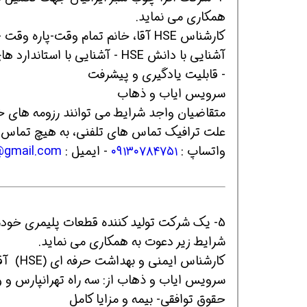
همکاری می نماید.
کارشناس HSE آقا، خانم تمام وقت-پاره وقت - حداقل دو سال سابقه کار
آشنایی با دانش HSE - آشنایی ب
- قابلیت یادگیری و پیشرفت
سرویس ایاب و ذهاب
علت ترافیک تماس های تلفنی، به هیچ تماس ت
واتساپ :
۰۹۱۳۰۷۸۴۷۵۱
- ایمیل :
afra.estekhdam98@gmail.com
5- یک شرکت تولید کننده قطعات پلیمری خودرو
شرایط زیر دعوت به همکاری می نماید.
کارشناس ایمنی و بهداشت حرفه ای (HSE) آقا ، خانم
سرویس ایاب و ذهاب از: سه راه تهرانپارس و و
حقوق توافقی- بیمه و مزایا کامل