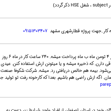
ل HSE ذکر گردد)
 شو
افسر HSE هوشمند شو
افسر HSE هوشمند شو
09151303407
3- یک نفر افسر ایمنی نیازمندیم. حقوق حداکثر 4 تومن ماه ب ماه پرداخت میشه. 240 ساعت کار در ماه 6 روز
روزه 2 نیم روزم استحقاقی دارن. که ذخیره میشه و یا میتونن ازش استفاده کنن. عیدی
می‌شود. بیمه هم خالص دریافتی رد. میشه. شرکت شکوفا صنعت پ
مان. اگه ازش راضی هم باشیم. بعدا که کارخونه رفت تو تولید 
در خود در استان اصفهان از افراد واجد شرایط زیر دعوت به