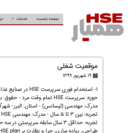
صفحه نخست
خدمات
دو
موقعیت شغلی
۱۹ شهریور ۱۳۹۹
1- استخدام فوری سرپرست HSE در صنایع غذایی مانا ماکارونی در استان البرز (هشتگرد)
حوزه: سرپرست HSE تمام وقت مرد - حقوق: بین 6 تا 9 میلیون تومان
مدرک: مهندسی (لیسانس) - استان: البرز- شه
تجربه: بین 3 تا 5 سال - مدرک: مهندسی HSE , ایمنی حداقل لیسانس - وضعیت نظام وظیفه: پایان خدمت
تجربه: حداقل 3 سال سابقه سرپرستی در سه حوزه ایمنی,بهداشت و محیط زیست در صنایع غذایی اجباریست
طراحی، پیاده سازی، جرا و نظارت بر HSE plan