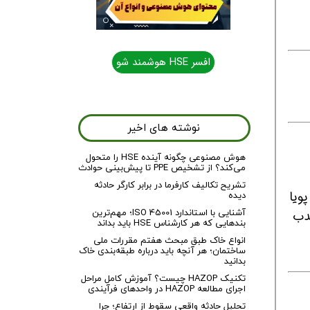
افسر HSE هوشمند شو
نوشته های اخیر
هوش مصنوعی چگونه آینده HSE را متحول
می‌کند؟ از تشخیص PPE تا پیش‌بینی حوادث
تشریح تکالیف کارفرما در برابر کارگر حادثه
ویا
دیده
آشنایی با استاندارد ISO 45001؛ مهم‌ترین
جدب
بندهایی که هر کارشناس HSE باید بداند
انواع خاک طبق مبحث هفتم مقررات ملی
ساختمان؛ هر آنچه باید درباره طبقه‌بندی خاک
بدانید
تکنیک HAZOP چیست؟ آموزش کامل مراحل
اجرای مطالعه HAZOP در واحدهای فرآیندی
تحلیل حادثه واقعی سقوط از ارتفاع؛ چرا