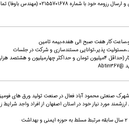
در خط ۷ مترو تهران نیازمندیم، جهت هماهنگی و ارسال رزومه خود با شماره 02155701678 (مهند
روژه مترو،ساعت کار هفت صبح الی هفده،بیمه تامین
عهد،مسئولیت پذیر،توانایی مستندسازی و شرکت در جلسات
مین حالا بگیرش
همین حالا بگیرش
همین ح
ایمنی،حقوق ماهیانه بسته به رزومه و توانایی کار (حداقل 4میلیون تومان و حداکثر چهارمیلیون و هشتصد هزار
Abti
ر شهرک صنعتی محمود آباد فعال در صنعت تولید ورق های فومیزه
ی ارزشمند مورد نیاز خود در استان اصفهان از افراد واجد شرایط زی
ت