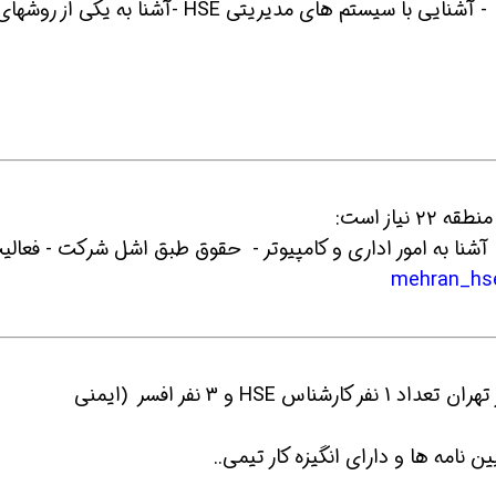
فقط آقا - تسلط کامل به مباحث کنترل عملیات - آشنایی با سیستم های مدیریتی HSE -آشنا به یکی از روشه
بط HSE - سابقه کار :حدود 2 سال - آشنا به امور اداری و کامپیوتر - حقوق طبق اشل شرکت - فعال
8- جذب نیرو جهت پروژه عمرانی مترو واقع در تهران تعداد 1 نفر کارشناس HSE و 3 نفر افسر (ایمنی