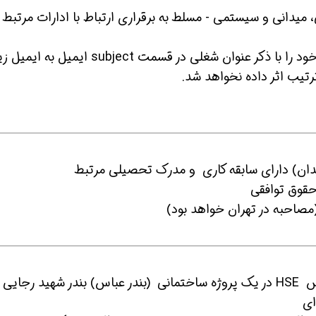
 امور عملیاتی، میدانی و سیستمی - مسلط به برقراری ارتباط با ادارات مرتبط ب
از متقاضیان واجد شرایط خواهشمندیم رزومه خود را با ذکر عنوان شغلی در قسمت subject ایمیل به ای
 شو
افسر HSE هوشمند شو
افسر HSE هوشمند شو
رتیب اثر داده نخواهد شد.
ای