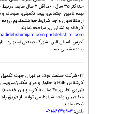
حداکثر 35 سال - حداقل 2 سال سابقه مرتبط - مقیم کرج یا اشتهارد
بیمه تامین اجتماعی، بیمه تکمیلی، صبحانه و ن
از متقاضیان واجد شرایط خواهشمندیم رزومه خود
کارخانه به نشانی زیر مراجعه نمایند.
padidehshimijam.com
padidehshimi.com
پدیده شیمی جم
12- شرکت صنعت فولاد در تهران جهت تکمیل پرسنل خود استخدام مینماید:
کارشناس HSE با حقوق و مزایا مکفی/سرویس/بیمه/غذا
(نیروی اقا، زیر 40 سال، با کارت پایان خدمت)
متقاضیان واجد شرایط می توانند از طریق راه
ثبت نمایند.
تلفن:
02156235903