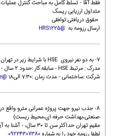
متداول ارزیابی ریسک
حقوق دریافتی:توافقي
ارسال رزومه به
@HRS1225
7- به دو نفر نیروی HSE با شرایط زیر در تهران منطقه ۲۲ نیاز است:
مدرک : مرت
شرکت :ساختمانی - مدت زمان :۷:۳۰ الی۱۸
@mehran_hse
صنعتی،بهداشت حرفه ای،محیط زیست)
مقیم تهران حداکثر سن تا 30 سال، - آشنا به آیین نامه ها و دارای انگیزه کار تیمی..
لطفا رزومه خود را به شماره
09224307380