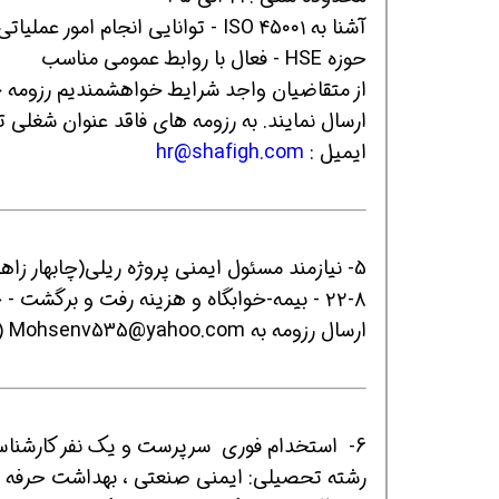
آشنا به ۴۵۰۰۱ ISO - توانایی انجام
حوزه HSE - فعال با روابط عمومی مناسب
افسر HSE هوشمند شو
افسر HSE هوشمند شو
افسر HSE هوشمند
ارسال نمایند. به رزومه های فاقد عنوان شغلی ت
ایمیل :
hr@shafigh.com
5- نیازمند مسئول ایمنی پروژه ریلی(چابهار زاهدان) دارای سابقه کاری و مدرک تحصیلی مرتبط
۲۲-۸ - بیمه-خوابگاه و هزینه رفت و برگشت - حقوق توافقی
ارسال رزومه به Mohsenv535@yahoo.com (مصاحبه در تهران خواهد بود)
6- استخدام فوری سرپرست و یک نفر کارشناس HSE در یک پروژه ساختماني (بندر عباس) بندر شهید رجایی
رشته تحصیلی: ایمنی صنعتی ، بهداشت حرفه 