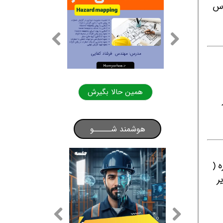
س باوفا) تماس
الا بگیرش
همین حالا بگیرش
هوشمند شـــــو
 (
ر