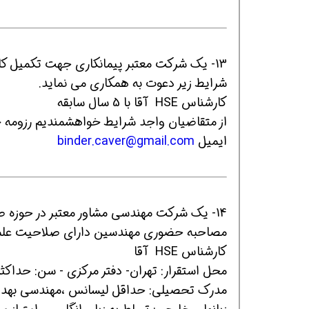
13- یک شرکت معتبر پیمانکاری جهت تکمیل کاد
شرایط زیر دعوت به همکاری می نماید.
کارشناس HSE آقا با 5 سال سابقه
از متقاضیان واجد شرایط خواهشمندیم رزومه خود
ایمیل
binder.caver@gmail.com
14- یک شرکت مهندسی مشاور معتبر در حوزه 
مصاحبه حضوری مهندسین دارای صلاحیت علمی 
کارشناس HSE آقا
محل استقرار: تهران- دفتر مرکزی - سن: حداکثر 35 سا
مدرک تحصیلی: حداقل لیسانس ،مهندسی بهدا