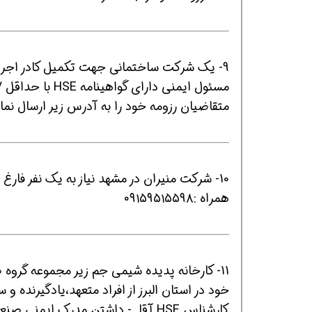
9- یک شرکت ساختمانی جهت تکمیل کادر اجرایی و فنی خود در شهر همدان دعوت به همکاری می نماید.
مسئول ایمنی دارای گواهینامه HSE با حداقل 7 سال سابقه کار
متقاضیان رزومه خود را به آدرس زیر ارسال نما
همین حالا بگیرش
همین حالا بگیرش
همی
همراه :۰۹۱۵۹۵۱۵۵۹۸
11- کارخانه پدیده شیمی جم زیر مجموعه گرو
خود در استان البرز از افراد متعهد،یادگیرنده
کارشناس HSE آقا - داشتن مدرک ایمنی صنعتی الزامی است