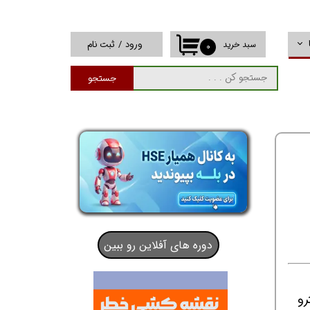
ورود
/
ثبت نام
سبد خرید
۰
حساب کاربری من
جستجو
تغییر گذر واژه
سفارشات
خروج از حساب
کاربری
دوره های آفلاین رو ببین
ترو