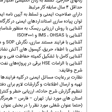
زبانهای خارجی: تسلط به زبان انگلیسی امتیاز
حداقل 4 سال سابقه کار مرتبط
دارای صلاحیت ایمنی و تسلط به آیین نامه ایمنی
توان پیاده سازی استانداردهای ایمنی در کارگاه
آشنایی با روش ارزیابی ریسک به منظور شناسای
آشنایی با IMS ، OHSAS و ISO14001
آشنایی با فرایند مستند سازی، نگارش SOP و همچنین تهیه MSDS
آشنایی با اطفاء حریق، کپسول های آتش نشان
آشنایی کامل با تشکیل کمیته حفاظت فنی و به
آشنایی با الزامات HSE برقی در پروژه‌های نفت و گاز
شرح وظایف:
نظارت بر رعایت مسائل ایمنی در کلیه فرایندها
تهیه و ارسال اطلاعات و گزارشات لازم برای دف
تنظیم گزارش شرح حادثه، ارزیابی خطر و کنتر
استان های مورد نیاز: تهران – فارس – هرمزگا
(حتما عنوان شغلی مورد نظر را در بخش عنوان ای