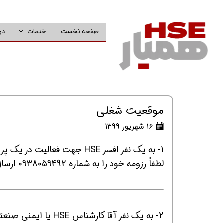
صفحه نخست
خدمات
دو
موقعیت شغلی
۱۶ شهریور ۱۳۹۹
1- به یک نفر افسر HSE جهت فعالیت در یک پروژه نیروگاهی واقع در استان زنجان نیازمندیم
لطفاً رزومه خود را به شماره 0938059492 ارسال کنید.
2- به یک نفر آقا کا