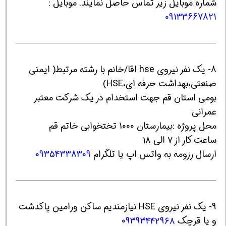
شماره موبایل زیر تماس حاصل نمایند. موبایل :
09133667821
8- یک نفر نیروی hse اقا/خانم با رشته مرتبط( ایمنی
صنعتی،بهداشت حرفه ای،HSE)
بومی استان قم جهت استخدام در یک شرکت معتبر
عمرانی
محل پروژه :بیمارستان 1000 تختخوابی خاتم قم
ساعت کار از ۷ الی ۱۸
ارسال رزومه به واتس اپ یا تلگرام
09354338309
9- یک نفر نیروی HSE نیازمندیم ساکن ورامین پاکدشت
و یا قرچک
۰۹۳۹۳۴۴۲۹۶۸