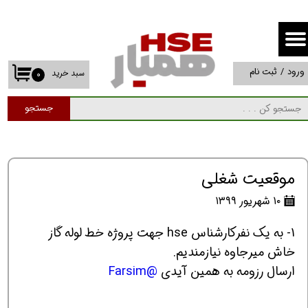
حساب کاربری من
تغییر گذر واژه
ورود
/
ثبت نام
سبد خرید
۰
سفارشات
جستجو
خروج از حساب کاربری
موقعیت شغلی
۱۰ شهریور ۱۳۹۹
1- به یک نفرکارشناس hse جهت پروژه خط لوله گاز
خاش میرجاوه نیازمندیم.
ارسال رزومه به همین آیدی
@Farsim