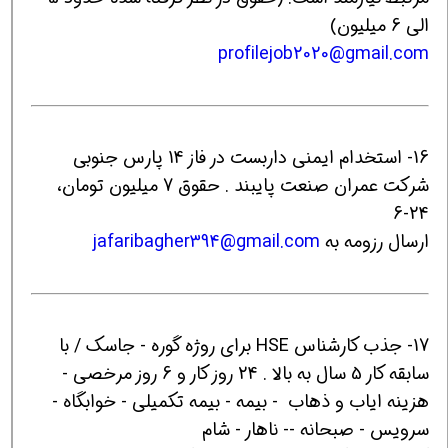
الی 6 میلیون)
profilejob2020@gmail.com
16- استخدام ایمنی داربست در فاز 14 پارس جنوبی
شرکت عمران صنعت پایبند . حقوق 7 میلیون تومان،
24-6
ارسال رزومه به
jafaribagher394@gmail.com
17- جذب کارشناس HSE برای روژه گوره - جاسک / با
سابقه کار 5 سال به بالا . 24 روز کار و 6 روز مرخصی -
هزینه ایاب و ذهاب - بیمه - بیمه تکمیلی - خوابگاه -
سرویس - صبحانه -- ناهار - شام