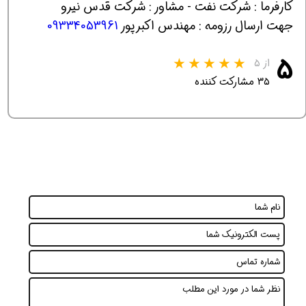
کارفرما : شرکت نفت - مشاور : شرکت قدس نیرو
جهت ارسال رزومه : مهندس اکبرپور
09334053961
۵
از ۵
۳۵ مشارکت کننده