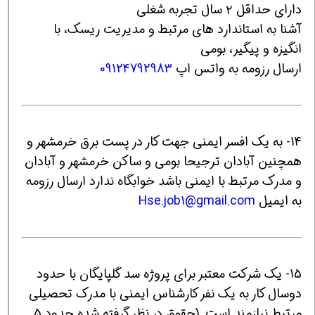
دارای حداقل ۲ سال تجربه شغلی
آشنا به استاندارد های مرتبط و مدیریت ریسک، با
انگیزه و پیگیر، بومی
ارسال رزومه به واتس اپ
09124792983
14- به یک افسر ایمنی جهت کار در پست برق خرمشهر و
همچنین آبادان ترجیحا بومی و ساکن خرمشهر و آبادان
و مدرک مرتبط با ایمنی باشد خوابگاه ندارد ارسال رزومه
به ایمیل
Hse.job1@gmail.com
15- یک شرکت معتبر برای پروژه سد گلپایگان با حدود
دوسال کار به یک نفر کارشناس ایمنی با مدرک تحصیلی
مرتبط نیازمند است. (حقوق در نظر گرفته شده حدود 5