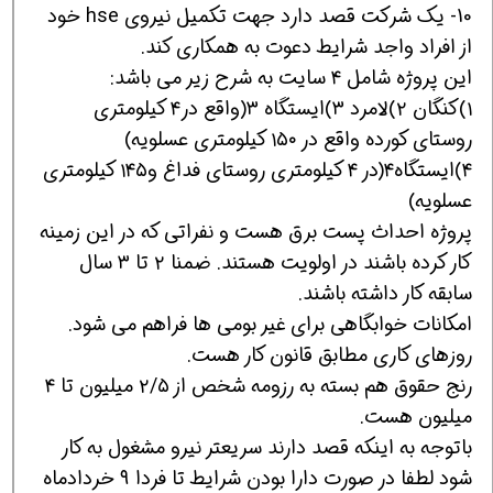
10- یک شرکت قصد دارد جهت تکمیل نیروی hse خود
از افراد واجد شرایط دعوت به همکاری کند.
این پروژه شامل ۴ سایت به شرح زیر می باشد:
۱)کنگان ۲)لامرد ۳)ایستگاه ۳(واقع در۴ کیلومتری
روستای کورده واقع در ۱۵۰ کیلومتری عسلویه)
۴)ایستگاه۴(در ۴ کیلومتری روستای فداغ و۱۴۵ کیلومتری
عسلویه)
پروژه احداث پست برق هست و نفراتی که در این زمینه
کار کرده باشند در اولویت هستند. ضمنا ۲ تا ۳ سال
سابقه کار داشته باشند.
امکانات خوابگاهی برای غیر بومی ها فراهم می شود.
روزهای کاری مطابق قانون کار هست.
رنج حقوق هم بسته به رزومه شخص از ۲/۵ میلیون تا ۴
میلیون هست.
باتوجه به اینکه قصد دارند سریعتر نیرو مشغول به کار
شود لطفا در صورت دارا بودن شرایط تا فردا ۹ خردادماه