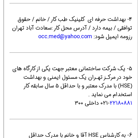
4- بهداشت حرفه ای کلینیک طب کار / خانم / حقوق
توافقی / بیمه دارد / آدرس محل کار :سعادت آباد تهران
رزومه ایمیل شود:
occ.med@yahoo.com
5- یک شرکت ساختمانی معتبر جهت یکی از کارگاه های
خود در مرکـز تهـران یک مسئول ایمنی و بهداشت
(HSE) با مدرک معتبر و با حداقل 5 سال سابقه کار
استخدام می نماید .
22180881
021-
داخلی 300
6- به کارشناس HSE آقا و خانم با مدرک حداقل