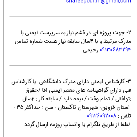
shafeepour.m@gmail.com
2- جهت پروژه ای در قشم نیاز به سرپرست ایمنی با
مدرک مرتبط و با 4سال سابقه نیاز هست شماره تماس
09130683294
رحیمی
3- کارشناس ایمنی دارای مدرک دانشگاهی یا کارشناس
فنی دارای گواهینامه های معتبر ایمنی اقا /حقوق
:توافقی / تمام وقت / بیمه دارد / سابقه کار : ۲سال
استان قزوین- شهرستان تاکستان - سن : حداکثر 35 -
تلفن :
09126092008
لطفا از طریق تلگرام یا واتساپ روزمه ارسال گردد.