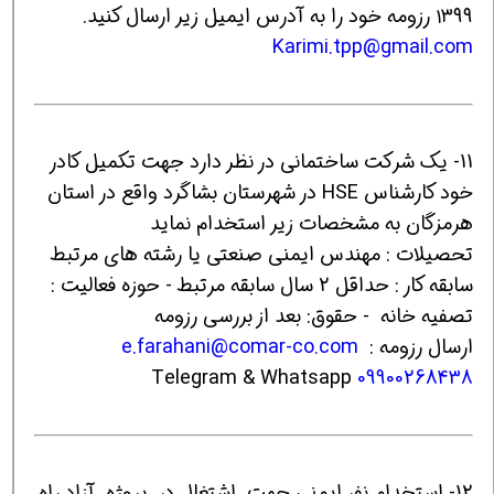
۱۳۹۹ رزومه خود را به آدرس ایمیل زیر ارسال کنید.
Karimi.tpp@gmail.com
11- یک شرکت ساختمانی در نظر دارد جهت تکمیل کادر
خود کارشناس HSE در شهرستان بشاگرد واقع در استان
هرمزگان به مشخصات زیر استخدام نماید
تحصیلات : مهندس ایمنی صنعتی یا رشته های مرتبط
سابقه کار : حداقل 2 سال سابقه مرتبط - حوزه فعالیت :
تصفیه خانه - حقوق: بعد از بررسی رزومه
ارسال رزومه :
e.farahani@comar-co.com
Telegram & Whatsapp
09900268438
12- استخدام نفر ایمنی جهت اشتغال در پروژه آزاد راه