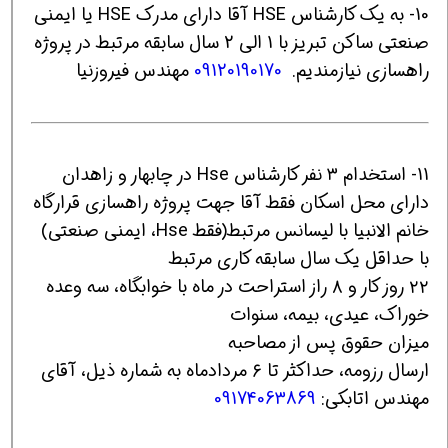
10- به یک کارشناس HSE آقا دارای مدرک HSE یا ایمنی
صنعتی ساکن تبریز با 1 الی 2 سال سابقه مرتبط در پروژه
راهسازی نیازمندیم.
09120190170
مهندس فیروزنیا
11- استخدام ۳ نفر کارشناس Hse در چابهار و زاهدان
دارای محل اسکان فقط آقا جهت پروژه راهسازی قرارگاه
خانم الانبیا با لیسانس مرتبط(فقط Hse، ایمنی صنعتی)
با حداقل یک سال سابقه کاری مرتبط
۲۲ روز کار و ۸ راز استراحت در ماه با خوابگاه، سه وعده
خوراک، عیدی، بیمه، سنوات
میزان حقوق پس از مصاحبه
ارسال رزومه، حداکثر تا ۶ مردادماه به شماره ذیل، آقای
مهندس اتابکی:
09174063869