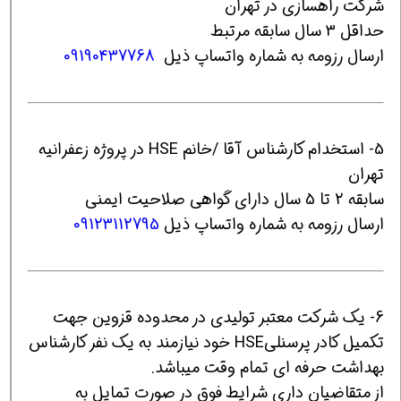
شرکت راهسازی در تهران
حداقل 3 سال سابقه مرتبط
ارسال رزومه به شماره واتساپ ذیل
09190437768
5- استخدام کارشناس آقا /خانم HSE در پروژه زعفرانیه
تهران
سابقه 2 تا 5 سال دارای گواهی صلاحیت ایمنی
ارسال رزومه به شماره واتساپ ذیل
09123112795
6- یک شرکت معتبر تولیدی در محدوده قزوین جهت
تکمیل کادر پرسنلیHSE خود نیازمند به یک نفر کارشناس
بهداشت حرفه ای تمام وقت میباشد.
از متقاضیان داری شرایط فوق در صورت تمایل به