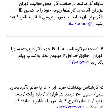
سابقه کار مرتبط در صنعت گاز. محل فعالیت تهران.
عزیزان آماده به کار لطفا رزومه خود را به همین ID
تلگرام ارسال نمایند تا پس از بررسی با آنها تماس گرفته
بشود.
@lokakooooo
4- استخدام کارشناس hse آقا جهت کار در پروژه سایپا
تهران .حقوق حداقل ۴ میلیون لطفا واتساپ پیام
بگذارید
۰۹۱۹۰۲۵۱۴۰۴
5- کارشناس بهداشت حرفه ای / اقا یا خانم /آذربایجان
غربی/ حقوق ۲۰ درصد هر قرارداد / پاره وقت / بیمه
ندارد / ۲ سال (طرح, کارشناس یا مشاور یا سابقه کار
اندازه گیری)
09148723671