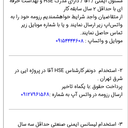
مسئول ایمنی / آقا / دارای مدرک HSE و بهداشت حرفه
ای با حداقل ۲ سال سابقه کار
از متقاضیان واجد شرایط خواهشمندیم رزومه خود را به
واتس‌اپ زیر ارسال نمایند و یا با شماره موبایل زیر
تماس حاصل نمایند.
موبایل و واتساپ :
۰۹۱۵۴۴۴۴۶۰۸
2- استخدام دونفر کارشناس HSE آقا در پروژه ایی در
شرق تهران .
پرداخت حقوق :با یکماه تاخیر
ارسال رزومه در واتس آپ به شماره :
09127961568
3- استخدام لیسانس ایمنی صنعتی حداقل سه سال