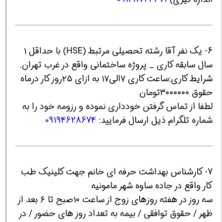
6- یک نفر آقا رشته تحصیلی مرتبط (HSE) با حداقل ۱
سال سابقه کاری _ پروژه ساختمانی واقع در غرب تهران.
شرایط کاری:ساعت کاری ۷الی۱۷ به ازای ۲۵روز کار درماه
حقوق ۳۰۰۰۰۰۰تومان
لطفا از تماس گرفتن خودداری نموده و رزومه خود را به
شماره تلگرام ذیل ارسال فرمایید:
09194628674
7- کارشناس بهداشت حرفه ای خانم جهت کلینیک طب
کار واقع در جاده ساوه شهر مامونیه
سه روز در هفته روزهای زوج از ساعت ۱۰صبح تا ۶ بعد از
ظهر / حقوق توافقی / بیمه به تعداد روز های حضور / در