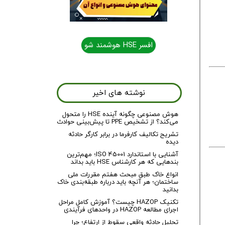
افسر HSE هوشمند شو
نوشته های اخیر
هوش مصنوعی چگونه آینده HSE را متحول
می‌کند؟ از تشخیص PPE تا پیش‌بینی حوادث
تشریح تکالیف کارفرما در برابر کارگر حادثه
دیده
آشنایی با استاندارد ISO 45001؛ مهم‌ترین
بندهایی که هر کارشناس HSE باید بداند
انواع خاک طبق مبحث هفتم مقررات ملی
ساختمان؛ هر آنچه باید درباره طبقه‌بندی خاک
بدانید
تکنیک HAZOP چیست؟ آموزش کامل مراحل
اجرای مطالعه HAZOP در واحدهای فرآیندی
تحلیل حادثه واقعی سقوط از ارتفاع؛ چرا