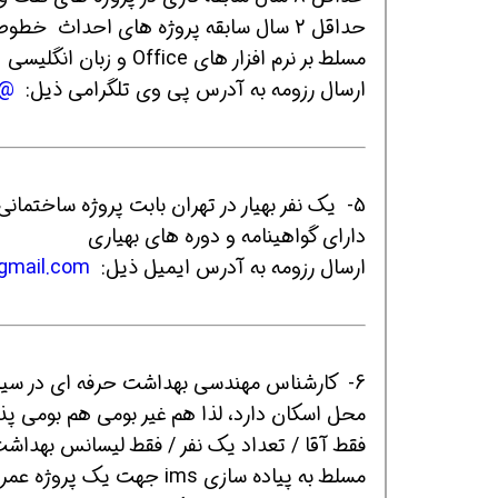
حداقل 2 سال سابقه پروژه های احداث خطوط لوله
مسلط بر نرم افزار های Office و زبان انگلیسی
ارسال رزومه به آدرس پی وی تلگرامی ذیل:
AliHSEeng
افسر HSE هوشمند شو
افسر HSE هوشمند شو
افسر HSE هوشمند
5- یک نفر بهیار در تهران بابت پروژه ساختمانی با ۵ سال سابقه کاری مرتبط
دارای گواهینامه و دوره های بهیاری
ارسال رزومه به آدرس ایمیل ذیل:
gmail.com
6- کارشناس مهندسی بهداشت حرفه ای در سیستان و بلوچستان
محل اسکان دارد، لذا هم غیر بومی هم بومی پ
فقط آقا / تعداد یک نفر / فقط لیسانس بهداش
مسلط به پیاده سازی ims جهت یک پروژه عمرانی