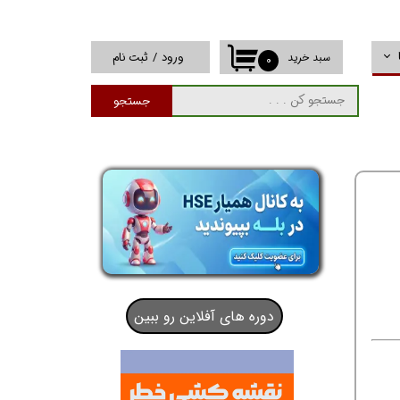
ورود
/
ثبت نام
سبد خرید
۰
حساب کاربری من
جستجو
تغییر گذر واژه
سفارشات
خروج از حساب
کاربری
دوره های آفلاین رو ببین