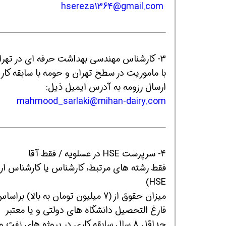
hsereza1364@gmail.com
3- کارشناس مهندسی بهداشت حرفه ای در تهران در هلدینگ صنایع غذایی میهن
با ماموریت در سطح تهران و حومه با سابقه کار
ارسال رزومه به آدرس ایمیل ذیل:
همین حالا بگیرش
همین حالا بگیرش
هم
mahmood_sarlaki@mihan-dairy.com
4- سرپرست HSE در عسلویه / فقط آقا
فقط رشته های مرتبط، کارشناس یا کارشناس ار
HSE)
میزان حقوق از (7 میلیون تومان به بالا) براساس سوابق و توانایی های اجرائی و مدیریتی
فارغ التحصیل دانشگاه های دولتی و یا معتبر
حداقل 8 سال سابقه کاری در پروژه های نفت و گاز