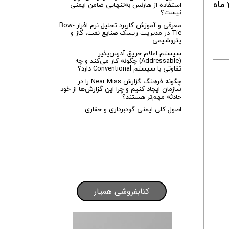
با حداقل ۳ سال سابقه کار مرتبط / به همراه شام و ناهار و صبحونه / بیمه از روز اول / پرداخت حقوق بصورت ۲ ماه
استفاده از هارنس به‌تنهایی ضامن ایمنی
نیست؟
معرفی و آموزش کاربرد تحلیل نرم افزار Bow-
Tie در مدیریت ریسک صنایع نفت، گاز و
پتروشیمی
سیستم اعلام حریق آدرس‌پذیر
(Addressable) چگونه کار می‌کند و چه
تفاوتی با سیستم Conventional دارد؟
چگونه فرهنگ گزارش Near Miss را در
سازمان ایجاد کنیم و چرا این گزارش‌ها از خود
حادثه مهم‌تر هستند؟
اصول کلی ایمنی گودبرداری و حفاری
کتابفروشی همیار