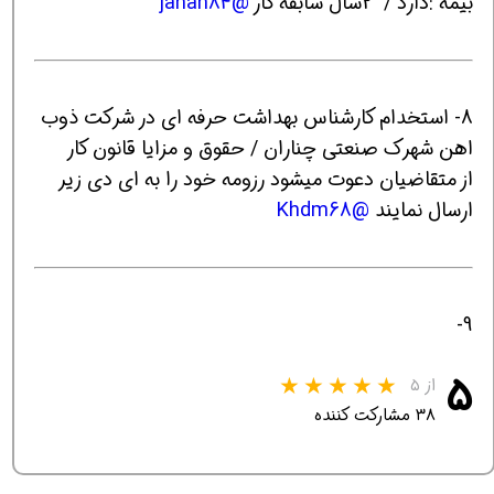
بیمه :دارد / 2سال سابقه کار
@jahan84
8- استخدام کارشناس بهداشت حرفه ای در شرکت ذوب
اهن شهرک صنعتی چناران / حقوق و مزایا قانون کار
از متقاضیان دعوت میشود رزومه خود را به ای دی زیر
ارسال نمایند
@Khdm68
9-
۵
از ۵
۳۸ مشارکت کننده