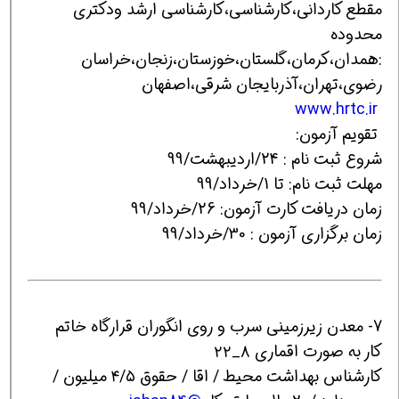
مقطع کاردانی،کارشناسی،کارشناسی ارشد ودکتری
محدوده
:همدان،کرمان،گلستان،خوزستان،زنجان،خراسان
رضوی،تهران،آذربایجان شرقی،اصفهان
www.hrtc.ir
تقویم آزمون:
شروع ثبت نام : 24/اردیبهشت/99
مهلت ثبت نام: تا 1/خرداد/99
زمان دریافت کارت آزمون: 26/خرداد/99
زمان برگزاری آزمون : 30/خرداد/99
7- معدن زیرزمینی سرب و روی انگوران قرارگاه خاتم
کار به صورت اقماری ۸_۲۲
کارشناس بهداشت محیط / اقا / حقوق ۴/۵ میلیون /