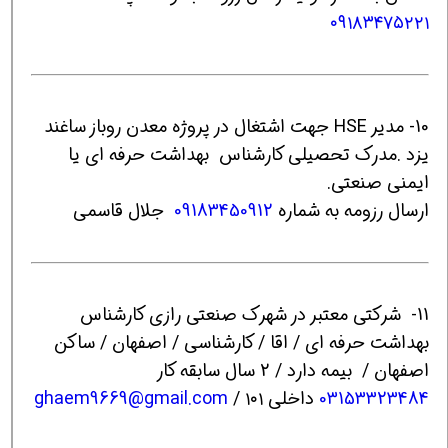
۰۹۱۸۳۴۷۵۲۲۱
10- مدیر HSE جهت اشتغال در پروژه معدن روباز ساغند
یزد .مدرک تحصیلی کارشناس بهداشت حرفه ای یا
ایمنی صنعتی.
ارسال رزومه به شماره
09183450912
جلال قاسمی
11- شرکتی معتبر در شهرک صنعتی رازی کارشناس
بهداشت حرفه ای / اقا / کارشناسی / اصفهان / ساکن
اصفهان / بیمه دارد / 2 سال سابقه کار
03153323484
داخلی ۱۰۱ /
ghaem9669@gmail.com