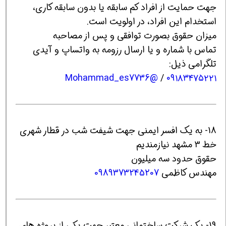
جهت حمایت از افراد کم سابقه یا بدون سابقه کاری،
استخدام این افراد، در اولویت است.
میزان حقوق بصورت توافقی و پس از مصاحبه
تماس با شماره و یا ارسال رزومه به واتساپ و آیدی
تلگرامی ذیل:
@Mohammad_es7736
/
۰۹۱۸۳۴۷۵۲۲۱
18- به یک افسر ایمنی جهت شیفت شب در قطار شهری
خط 3 مشهد نیازمندیم
حقوق حدود سه میلیون
مهندس کاظمی
0989373245207
19- یک شرکت ساختمانی معتبر جهت یکی از پروژه های