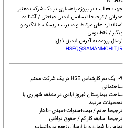
فقط آقا
جهت فعالیت در پروژه راهسازی در یک شرکت معتبر
عمرانی / ترجیحا لیسانس ایمنی صنعتی / آشنا به
استاندارد های مرتبط و مدیریت ریسک، با انگیزه و
پیگیر / فقط بومی
ارسال رزومه به آدرس ایمیل ذیل:
HSEQ@SAMANMOHIT.I
R
9- یک نفر کارشناس HSE در یک شرکت معتبر
ساختمانی
ساخت بیمارستان فیروز ابادی در منطقه شهر ری با
تحصیلات مرتبط
ترجیحا خانم / بیمه+سنوات+عیدی+ناهار
ترجیحا سابقه کار کم / حقوق توافقی
تماس با شماره و یا ارسال رزومه به واتساپ