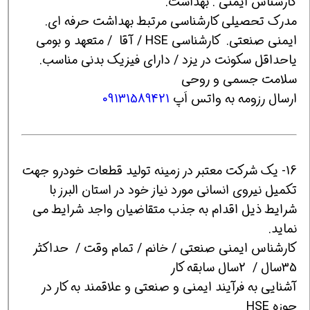
کارشناس ایمنی . بهداشت.
مدرک تحصیلی کارشناسی مرتبط بهداشت حرفه ای.
ایمنی صنعتی. کارشناسی HSE / آقا / متعهد و بومی
یاحداقل سکونت در یزد / دارای فیزیک بدنی مناسب.
سلامت جسمی و روحی
ارسال رزومه به واتس اَپ
09131589421
16- یک شرکت معتبر در زمینه تولید قطعات خودرو جهت
تکمیل نیروی انسانی مورد نیاز خود در استان البرز با
شرایط ذیل اقدام به جذب متقاضیان واجد شرایط می
نماید.
کارشناس ایمنی صنعتی / خانم / تمام وقت / حداکثر
35سال / 2سال سابقه کار
آشنایی به فرآیند ایمنی و صنعتی و علاقمند به کار در
حوزه HSE