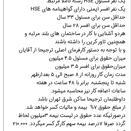
یک نفر مسئول HSE رشته کاملا مرتبط.
یک نفر افسر ایمنی دارای گواهینامه های HSE
حداقل سن برای مسئول ۳۳ سال
حداقل سن برای افسر ۲۸ سال
هردو آشنایی با کار در ساختمان های بلند مرتبه و
همچنین تاور کرین را داشته باشند
و با توجه به دستور کارفرمای اصلی ترجیحا از آقایان
میزان حقوق برای مسئول ۴.۵ میلیون
میزان‌حقوق برای افسر ۳.۵ میلیون
مدت زمان کار روزانه از ۸ صبح الی ۵ بعدازظهر
شنبه تا پنجشنبه. برابر با ۴۸ ساعت در هفته
ساعات اضافه کار نیز محاسبه میشود.
داوطلبمان ترجیحا ساکن شرق تهران باشد
از مبلغ حقوق ۷% بیمه و مالیات کسر خواهد شد.
درصورتیکه عدد حقوق در لیست بیمه ۳میلیون لحاظ
گردد صرفا ۷درصد بیمه سهم کارگر کسر میگردد. ۲۱۰.۰۰۰