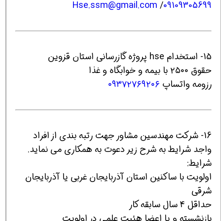
Hse.ssm@gmail.com
/
09109305699
15- استخدام hse پروژه گازرسانی استان قزوین
حقوق ۲۵۰۰ با بیمه و خوابگاه و غذا
رزومه واتساپ
۰۹۳۷۲۷۶۹۲۰۶
16- شرکت مهندسین مشاور جهت رتبه بندی از افراد
واجد شرایط به شرح زیر دعوت به همکاری می نماید.
شرایط:
اولویت با ساکنین استان آذربایجان غربی یا آذربایجان
شرقی
حداقل 4 سال سابقه کار
بازنشسته و یا اعضا هئیت علمی در اولویت