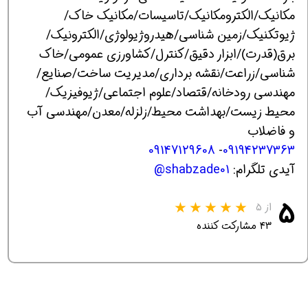
مکانیک/الکترومکانیک/تاسیسات/مکانیک خاک/
ژیوتکنیک/زمین شناسی/هیدروژیولوژی/الکترونیک/
برق(قدرت)/ابزار دقیق/کنترل/کشاورزی عمومی/خاک
شناسی/زراعت/نقشه برداری/مدیریت ساخت/صنایع/
مهندسی رودخانه/قتصاد/علوم اجتماعی/ژیوفیزیک/
محیط زیست/بهداشت محیط/زلزله/معدن/مهندسی آب
و فاضلاب
09147129608
-
09194237363
آیدی تلگرام:
shabzade01@
۵
از ۵
۴۳ مشارکت کننده