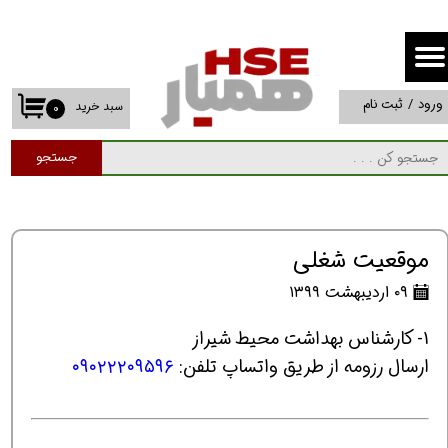
حساب کاربری من
تغییر گذر واژه
ورود
/
ثبت نام
سبد خرید
۰
سفارشات
جستجو
خروج از حساب کاربری
موقعیت شغلی
۰۹ اردیبهشت ۱۳۹۹
1- کارشناس بهداشت محیط شیراز
ارسال رزومه از طریق واتساپ تلفن:
۰۹۰۲۲۲۰۹۵۹۶