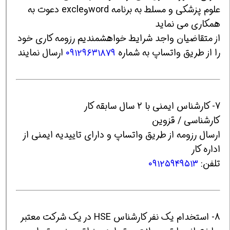
علوم پزشكي و مسلط به برنامه wordوexcle دعوت به
همكاري مي نمايد
از متقاضيان واجد شرايط خواهشمنديم رزومه كاري خود
را از طريق واتساپ به شماره
٠٩١٢٩٦٣١٨٧٩
ارسال نمايند
7- کارشناس ایمنی با 2 سال سابقه کار
کارشناسی / قزوین
ارسال رزومه از طریق واتساپ و دارای تاییدیه ایمنی از
اداره کار
تلفن:
۰۹۱۲۵۹۴۹۵۱۳
8- استخدام یک نفر کارشناس HSE در یک شرکت معتبر