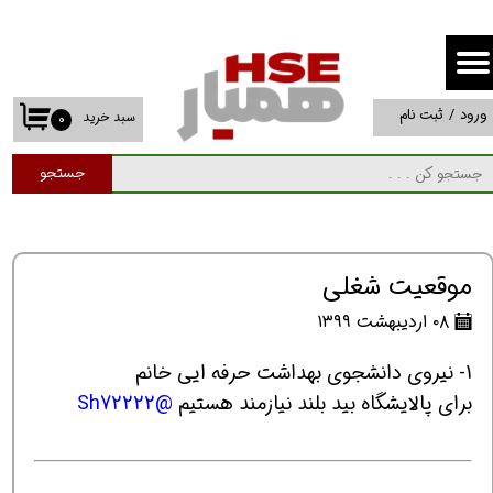
حساب کاربری من
تغییر گذر واژه
ورود
/
ثبت نام
سبد خرید
۰
سفارشات
جستجو
خروج از حساب کاربری
موقعیت شغلی
۰۸ اردیبهشت ۱۳۹۹
1- نیروی دانشجوی بهداشت حرفه ایی خانم
برای پالایشگاه بید بلند نیازمند هستیم
@Sh72222