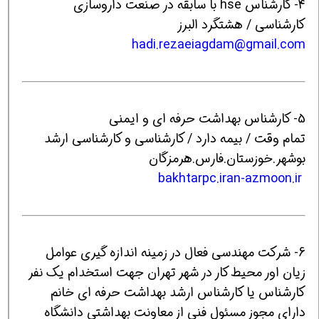
4- کارشناس hse با سابقه در صنعت داروسازی
کارشناسی / هشتگرد البرز
hadi.rezaeiagdam@gmail.com
5- کارشناس بهداشت حرفه ای و ایمنی
تمام وقت / بیمه دارد / کارشناسی و کارشناسی ارشد
بوشهر.خوزستان.فارس.هرمزگان
bakhtarpc.iran-azmoon.ir
6- شركت مهندسي فعال در زمينه اندازه گيري عوامل
زيان اور محيط كار در شهر تهران جهت استخدام يك نفر
كارشناس يا كارشناس ارشد بهداشت حرفه اي خانم
داراي مجوز مسئول فني از معاونت بهداشتي دانشگاه