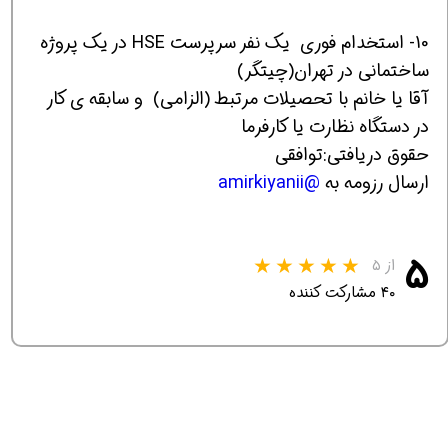
10- استخدام فوری يك نفر سرپرست HSE در یک پروژه
ساختماني در تهران(چیتگر)
آقا یا خانم با تحصیلات مرتبط (الزامی) و سابقه ی کار
در دستگاه نظارت یا کارفرما
حقوق دریافتی:توافقي
ارسال رزومه به
@amirkiyanii
۵
از ۵
۴۰ مشارکت کننده