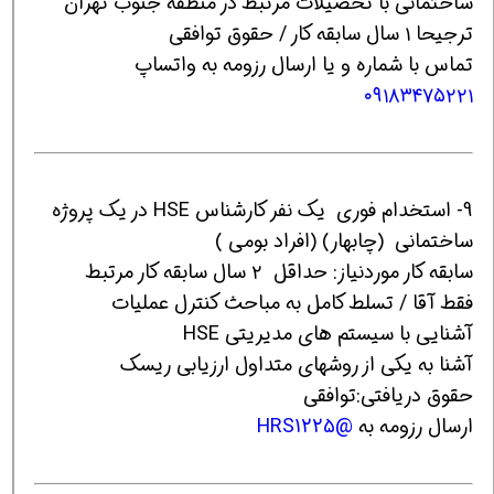
ساختمانی با تحصیلات مرتبط در منطقه جنوب تهران
ترجیحا ۱ سال سابقه کار / حقوق توافقی
تماس با شماره و یا ارسال رزومه به واتساپ
۰۹۱۸۳۴۷۵۲۲۱
9- استخدام فوری يك نفر كارشناس HSE در یک پروژه
ساختماني (چابهار) (افراد بومی )
سابقه کار موردنیاز: حداقل ٢ سال سابقه کار مرتبط
فقط آقا / تسلط کامل به مباحث کنترل عملیات
آشنایی با سیستم های مدیریتی HSE
آشنا به یکی از روشهای متداول ارزیابی ریسک
حقوق دریافتی:توافقي
ارسال رزومه به
@HRS1225