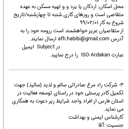
محل اسکان: اردکان یا یزد و و تهیه مسکن به عهده
متقاضی است و روزهای کاری شنبه تا چهارشنبه/تاریخ
شروع به کار 99/02/01
از متقاضیان عزیز خواهشمند است رزومه خود را به
آدرس afh.habibi@gmail.com ارسال نمایند.
در Subject ایمیل
عبارت ISO-Ardakan را درج نمایید.
3- شرکت راد مرغ صادراتی سالم و لذیذ (سالیذ) جهت
تکمیل کادر پرسنلی خود در راستای توسعه فعالیت در
استان فارس از افراد واجد شرایط زیر دعوت به همکاری
می نماید.
کارشناس ایمنی و بهداشت
جنسیت: آقا