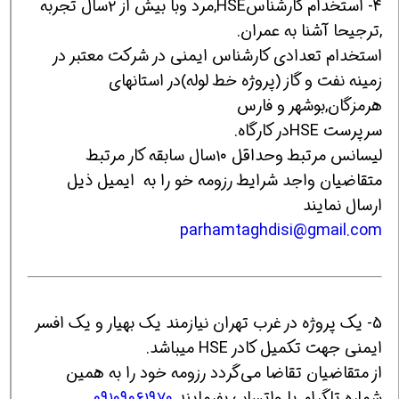
4- استخدام کارشناسHSE,مرد وبا بیش از ٢سال تجربه
,ترجیحا آشنا به عمران.
استخدام تعدادی کارشناس ایمنی در شرکت معتبر در
زمینه نفت و گاز (پروژه خط لوله)در استانهای
هرمزگان,بوشهر و فارس
سرپرست HSEدر کارگاه.
لیسانس مرتبط وحداقل ١٠سال سابقه کار مرتبط
متقاضیان واجد شرایط رزومه خو را به ایمیل ذیل
ارسال نمایند
parhamtaghdisi@gmail.com
5- یک پروژه در غرب تهران نیازمند یک بهیار و یک افسر
ایمنی جهت تکمیل کادر HSE میباشد.
از متقاضیان تقاضا می‌گردد رزومه خود را به همین
شماره تلگرام یا واتساپ بفرمایند
۰۹۱۰۹۰۶۱۹۷۰