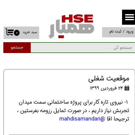
حساب کاربری من
تغییر گذر واژه
ورود
/
ثبت نام
سبد خرید
۰
سفارشات
جستجو
خروج از حساب کاربری
موقعیت شغلی
۲۴ فروردین ۱۳۹۹
1- نیروی تازه کار برای پروژه ساختمانی سمت میدان
تجربش نیاز داریم ، در صورت تمایل رزومه بفرستین ،
ترجیحا اقا
@mahdisamandari