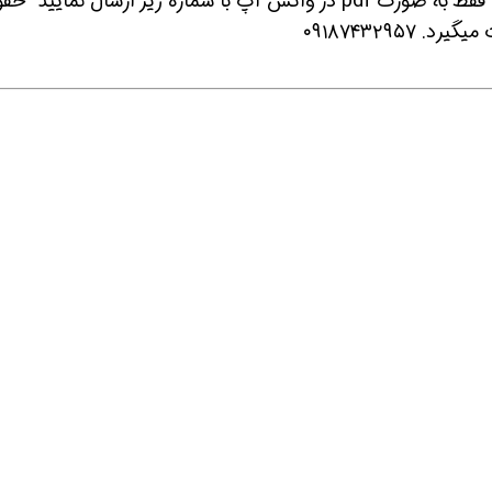
دهلران هستیم خواهشمند است رزومه خود را فقط به صورت pdf در واتس آپ با شماره زیر ارسال نمای
۰۹۱۸۷۴۳۲۹۵