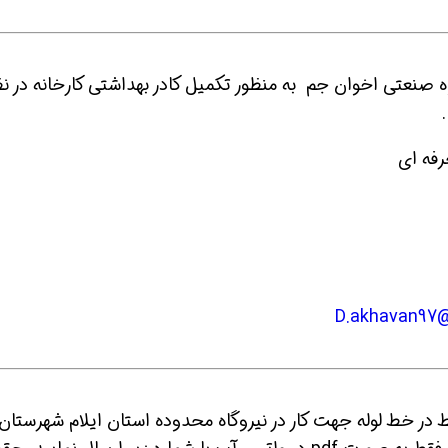
 صنعتی اخوان جم به منظور تکمیل کادر بهداشتی کارخانه در ن
فه ای
ن حالا بگیرش
همین حالا بگیرش
همین حال
D.akhavan97
تبط در خط لوله جهت کار در نیروگاه محدوده استان ایلام شهرستان