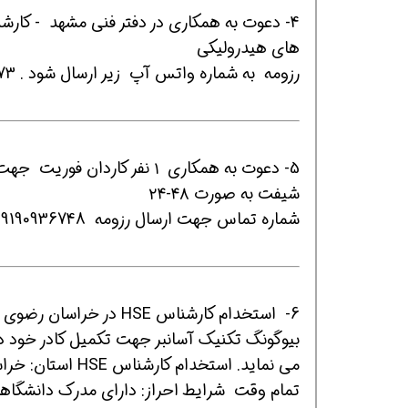
4- دعوت به همکاری در دفتر فنی مشهد - کارش
های هیدرولیکی
رزومه به شماره واتس آپ زیر ارسال شود . 09155222773
افسر HSE هوشمند شو
افسر HSE هوشمند شو
افسر HSE هوشمند
5- دعوت به همکاری ۱ نفر کاردان فوریت جهت کار در کلینیک کارخانه واقع در تهران
شیفت به صورت ۴۸-۲۴
شماره تماس جهت ارسال رزومه 09190936748
6- استخدام کارشناس HSE در خراسان رضوی
بیوگونگ تکنیک آسانبر جهت تکمیل کادر خود در
می نماید. استخدا