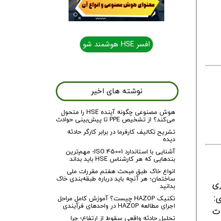
افسر HSE هوشمند شو
نوشته های اخیر
هوش مصنوعی چگونه آینده HSE را متحول
می‌کند؟ از تشخیص PPE تا پیش‌بینی حوادث
تشریح تکالیف کارفرما در برابر کارگر حادثه
دیده
آشنایی با استاندارد ISO 45001؛ مهم‌ترین
بندهایی که هر کارشناس HSE باید بداند
انواع خاک طبق مبحث هفتم مقررات ملی
ساختمان؛ هر آنچه باید درباره طبقه‌بندی خاک
ری
بدانید
ی:
تکنیک HAZOP چیست؟ آموزش کامل مراحل
اجرای مطالعه HAZOP در واحدهای فرآیندی
اعات
تحلیل حادثه واقعی سقوط از ارتفاع؛ چرا