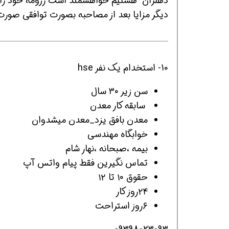
دیگر مزایا بعد از مصاحبه بصورت توافقی صورت میگیرد. ۷
10- استخدام یک نفر hse
سن زیر ۳۰ سال
سابقه کار معدن
معدن بافق یزد_معدن میشدوان
خوابگاه مهندسی
بیمه ،صبحانه ،نهار شام
تماس نگیرین فقط پیام واتس آپ
حقوق ۱۰ تا ۱۲
۲۴روز کار
۶روز استراحت