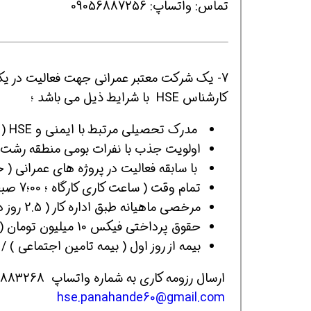
تماس: واتساپ: 09056887256
7- یک شرکت معتبر عمرانی جهت فعالیت در یک
کارشناس HSE با شرایط ذیل می باشد ؛
مدرک تحصیلی مرتبط با ایمنی و HSE ( فقط رشته های ایمنی صنعتی ، HSE ) ( کاردانی / کارشناسی )
اولویت جذب با نفرات بومی منطقه رشت و 
با سابقه فعالیت در پروژه های عمرانی ( حداقل 
تمام وقت ( ساعت کاری کارگاه ؛ 00؛7 صبح الی 18:00 بعد از ظهر )
مرخصی ماهیانه طبق اداره کار ( 2.5 روز در ماه ) ( 4 جمعه تعطیلی )
حقوق پرداختی فیکس 10 میلیون تومان ( در صورت کارکرد مرخصی ها اضافه کار پرداخت می شود )
بیمه از روز اول ( بیمه تامین اجتماعی ) /
ارسال رزومه کاری به شماره واتساپ 09356883268 / یا ارسال رزومه به ایمیل ؛
hse.panahande60@gmail.com