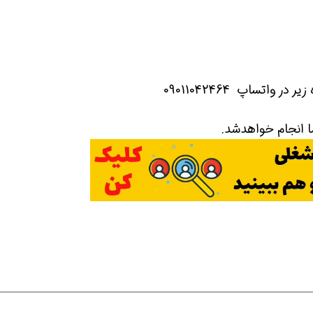
اتساپ 09011042464
ا انجام خواهدشد.