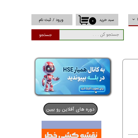
ورود
/
ثبت نام
سبد خرید
۰
حساب کاربری من
جستجو
تغییر گذر واژه
سفارشات
خروج از حساب
کاربری
دوره های آفلاین رو ببین