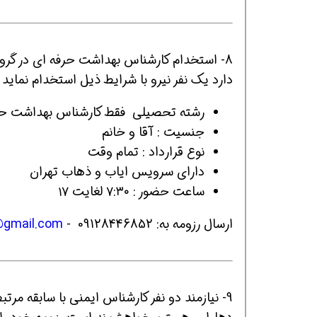
8- استخدام کارشناس بهداشت حرفه ای در گروه
دارد یک نفر نیرو با شرایط ذیل استخدام نماید .
رشته تحصیلی فقط کارشناس بهداشت حر
جنسیت : آقا و خانم
همین حالا بگیرش
همین حالا بگیرش
همی
نوع قرارداد : تمام وقت
دارای سرویس ایاب و ذهاب تهران
ساعت حضور : ۷:۳۰ لغایت ۱۷
ارسال رزومه به: 09128446852 -
@gmail.com
9- نیازمند دو نفر کارشناس ایمنی با سابقه مر