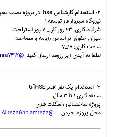
2- استخدام کارشناس hse در پروژه نصب تجهیزات برق در سبزوار
نیروگاه سبزوار فاز توسعه ۱
شرایط کاری: ۲۳ روز کار _ ۷ روز استراحت
میزان حقوق: بر اساس رزومه و مصاحبه
ساعت کاری: ۱۷_۷
لطفا به آیدی زیر رزومه ارسال کنید.
@mra7412
همین حالا بگیرش
همین حالا بگیرش
هم
3- استخدام یک نفر افسر HSEآقا
سابقه کاری ۱ تا ۳ سال
پروژه ساختمانی ،اسکلت فلزی
محل پروژه: جردن
@AlirezaGholamreza