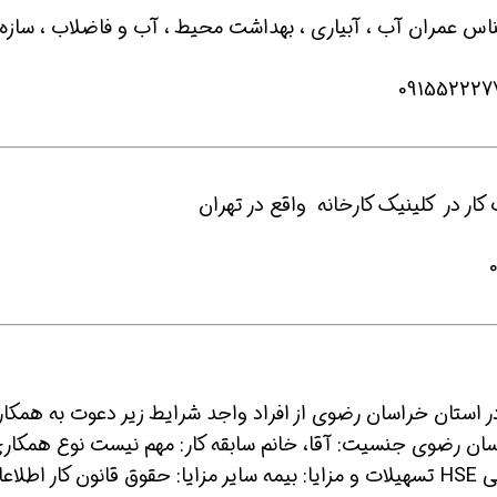
ناس عمران آب ، آبیاری ، بهداشت محیط ، آب و فاضلاب ، سازه
 شو
افسر HSE هوشمند شو
افسر HSE هوشمند شو
 استان خراسان رضوی از افراد واجد شرایط زیر دعوت به همکا
م کارشناس HSE استان: خراسان رضوی جنسیت: آقا، خانم سابقه کار: مهم نیست نوع همکار
تمام وقت شرایط احراز: دارای مدرک دانشگاهی HSE تسهیلات و مزایا: بیمه سایر مزایا: حقوق قانون کار اطل