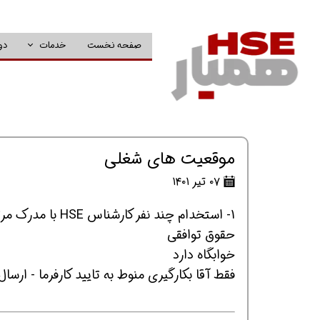
صفحه نخست
خدمات
دو
موقعیت های شغلی
۰۷ تیر ۱۴۰۱
1- استخدام چند نفر کارشناس HSE با مدرک مرتبط در شرکت سهندسازه البرز پروژه انتقال گاز هفتگل_ایذه
حقوق توافقی
خوابگاه دارد
فقط آقا بکارگیری منوط به تایید کارفرما - ارسال رزومه 