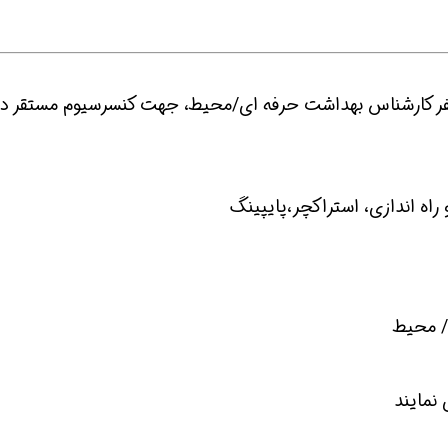
 نیازمند 5 نفر سوپروایزر ایمنی مجرب و 1 نفر کارشناس بهداشت حرفه ای/محیط، جهت کنسرسیوم مستقر د
راه اندازی، استراکچر،پایپینگ
/ محیط
 نمایند