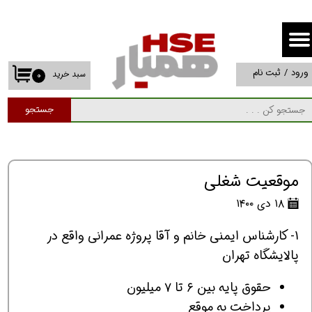
حساب کاربری من
تغییر گذر واژه
ورود
/
ثبت نام
سبد خرید
۰
سفارشات
جستجو
خروج از حساب کاربری
موقعیت شغلی
۱۸ دی ۱۴۰۰
1- کارشناس ایمنی خانم و آقا پروژه عمرانی واقع در
پالایشگاه تهران
حقوق پایه بین ۶ تا ۷ میلیون
پرداخت به موقع