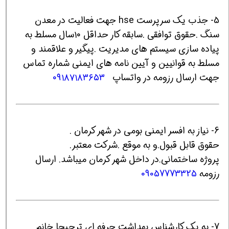
5- جذب یک سرپرست hse جهت فعالیت در معدن
سنگ .حقوق توافقی .سابقه کار حداقل ۱۰سال مسلط به
پیاده سازی سیستم های مدیریت .پیگیر و علاقمند و
مسلط به قوانیین و آیین نامه های ایمنی شماره تماس
جهت ارسال رزومه در واتساپ
۰۹۱۸۷۱۸۳۶۵۳
6- نیاز به افسر ایمنی بومی در شهر کرمان .
حقوق قابل قبول.و به موقع .شرکت معتبر.
پروژه ساختمانی.در داخل شهر کرمان میباشد. ارسال
رزومه
09057773325
7- به یک کارشناس بهداشت حرفه ای ترجیحا خانم