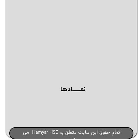
نمــــــادها
تمام حقوق این سایت متعلق به Hamyar HSE می