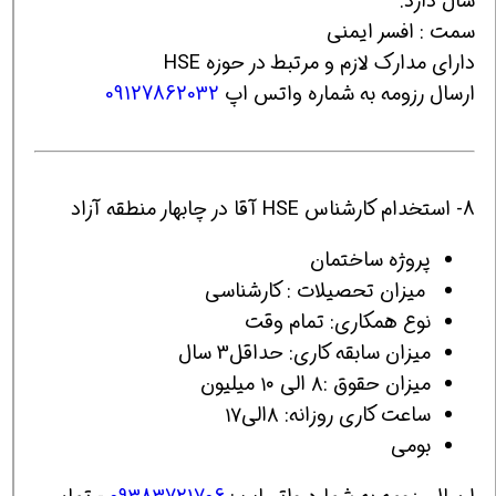
سال دارد.
سمت : افسر ایمنی
دارای مدارک لازم و مرتبط در حوزه HSE
ارسال رزومه به شماره واتس اپ
09127862032
8- استخدام کارشناس HSE آقا در چابهار منطقه آزاد
پروژه ساختمان
ميزان تحصیلات : کارشناسی
نوع همکاری: تمام وقت
میزان سابقه کاری: حداقل3 سال
میزان حقوق :۸ الی ۱۰ میلیون
ساعت کاری روزانه: ۸الی۱۷
بومی