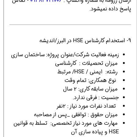
ارسال رزومه به شماره واتساپ :
09383721706
- تماس
پاسخ داده نمیشود.
9- استخدام کارشناس HSE در البرز/اندیشه
زمینه فعالیت شرکت/عنوان پروژه: ساختمان سازی
ميزان تحصیلات : کارشناسی
رشته: ایمنی / HSE/ مرتبط
نوع همکاری: تمام وقت
میزان سابقه کاری: ۲ سال
جنسیت : فرقی ندارد.
تعداد نفرات مورد نیاز : ۲نفر
میزان حقوق : توافقی _پس از مصاحبه
مهارت های مورد نیاز تخصصی: تسلط به قوانین
HSE و پیاده سازی آن