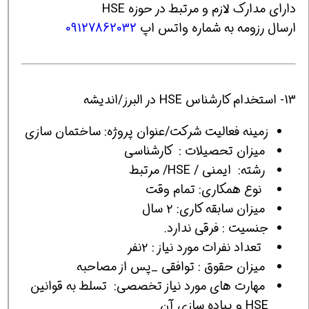
دارای مدارک لازم و مرتبط در حوزه HSE
ارسال رزومه به شماره واتس اپ
09127862032
13- استخدام کارشناس HSE در البرز/اندیشه
زمینه فعالیت شرکت/عنوان پروژه: ساختمان سازی
ميزان تحصیلات : کارشناسی
رشته: ایمنی / HSE/ مرتبط
نوع همکاری: تمام وقت
میزان سابقه کاری: ۲ سال
جنسیت : فرقی ندارد.
تعداد نفرات مورد نیاز : ۲نفر
میزان حقوق : توافقی _پس از مصاحبه
مهارت های مورد نیاز تخصصی: تسلط به قوانین
HSE و پیاده سازی آن