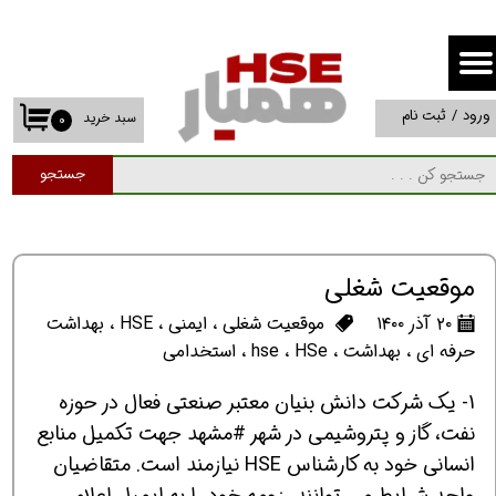
حساب کاربری من
تغییر گذر واژه
ورود
/
ثبت نام
سبد خرید
۰
سفارشات
جستجو
خروج از حساب کاربری
موقعیت شغلی
۲۰ آذر ۱۴۰۰
موقعیت شغلی
،
ایمنی
،
HSE
،
بهداشت
حرفه ای
،
بهداشت
،
HSe
،
hse
،
استخدامی
1- یک شرکت دانش بنیان معتبر صنعتی فعال در حوزه
نفت، گاز و پتروشیمی در شهر #مشهد جهت تکمیل منابع
انسانی خود به کارشناس HSE نیازمند است. متقاضیان
واجد شرایط می توانند رزومه خود را به ایمیل اعلام