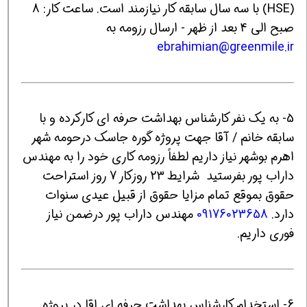
(HSE) با سه سال سابقه کار نیازمند است. ساعت کار: 8
صبح الی 4 بعد از ظهر - ارسال رزومه به
ebrahimian@greenmile.ir
5- به یک نفر کارشناس بهداشت حرفه ای کارکرده و با
سابقه خانم / آقا جهت پروژه گوره جاسک درحومه شهر
اهرم بوشهر نیاز داریم لطفاً رزومه کاری خود را به مهندس
داراب پور بفرستید شرایط 23 روزکار 7 روز استراحت
حقوق بموقع تمام مزایا حقوق از قبیل عیدی سنوات
دارد.
09176023658
مهندس داراب پور درضمن نیاز
فوری داریم.
6- استخدام کارشناس بهداشت حرفه ای اقا در پروژه