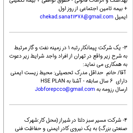
بهداشت و الزامات قانونی - حقوق توافقی + بیمه تکمیلی
+ بیمه تامین اجتماعی از روز اول
ایمیل
chekad.sanat1378@gmail.com
3- یک شرکت پیمانکار رتبه 1 در زمینه نفت و گاز مرتبط
به شرح زیر واقع در تهران از افراد واجد شرایط زیر دعوت
به همکاری می نماید:
آقا/ خانم حداقل مدرک تحصیلی: محیط زیست ایمنی
دارای 6 سال سابقه - آشنا به HSE PLAN
ارسال رزومه به
Jobforepcco@gmail.com
4- شرکت مسیر سبز دلتا در شیراز (محل کار:شهرک
صنعتی بزرگ) به یک نیروی کادر ایمنی و حفاظت فنی