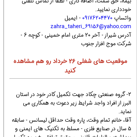
بیمه، حق سمت، اضافه کاری - لطفا از تماس تلفنی
خودداری نمایید.
واتساپ
09176204470
- ایمیل
zahra_taheri_69156@yahoo.com
آدرس شیراز - آخر 20 متری امام خمینی - کوچه 6 -
شرکت موج افزار جنوب
موقعیت های شغلی 26 خرداد رو هم مشاهده
کنید
2- گروه صنعتی چکاد جهت تکمیل کادر خود در استان
البرز از افراد واجد شرایط زیر دعوت به همکاری می
نماید.
آقا، خانم تمام وقت، پاره وقت حداقل لیسانس - سابقه
5 سال در صنایع فلزی - مسلط به تکنیک های ایمنی و