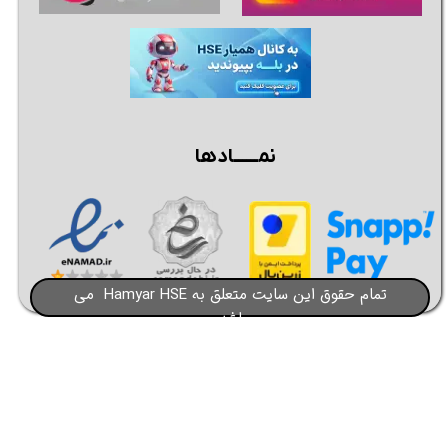
نمــــــادها
تمام حقوق این سایت متعلق به Hamyar HSE می
باشد​​​​​​​