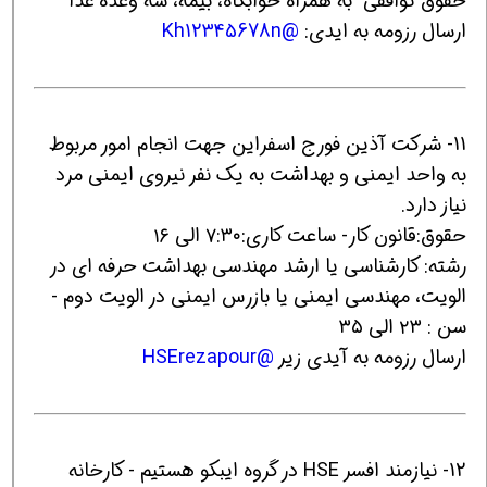
حقوق توافقی به همراه خوابگاه، بیمه، سه وعده غذا
ارسال رزومه به ایدی:
@Kh12345678n
11- شرکت آذین فورج اسفراین جهت انجام امور مربوط
به واحد ایمنی و بهداشت به یک نفر نیروی ایمنی مرد
نیاز دارد.
حقوق:قانون کار- ساعت کاری:۷:۳۰ الی ۱۶
رشته: کارشناسی یا ارشد مهندسی بهداشت حرفه ای در
الویت، مهندسی ایمنی یا بازرس ایمنی در الویت دوم -
سن : ۲۳ الی ۳۵
ارسال رزومه به آیدی زیر
@HSErezapour
12- نیازمند افسر HSE در گروه ایبکو هستیم - کارخانه