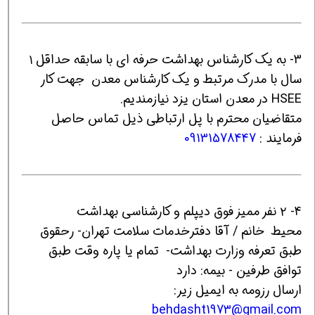
3- به یک کارشناس بهداشت حرفه ای با سابقه حداقل ۱
سال با مدرک مرتبط و یک کارشناس معدن جهت کار
HSEE در معدن استان یزد نیازمندیم.
متقاضیان محترم با پل ارتباطی ذیل تماس حاصل
فرمایند :
09131578447
4- ۲ نفر ممیز فوق دیپلم و کارشناسی بهداشت
محیط خانم / آقا دفترخدمات سلامت تهران- رحقوق
طبق تعرفه وزارت بهداشت- تمام یا پاره وقت طبق
توافق طرفین - بیمه: دارد
ارسال رزومه به ایمیل زیر:
behdasht1973@gmail.com