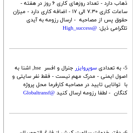
ذهاب دارد - تعداد روزهای کاری ۶ روز در هفته -
ساعات کاری ٧.٣٠ الی ١٧ - اضافه کاری دارد - میزان
حقوق پس از مصاحبه -
ارسال رزومه به آیدی
تلگرامی ذیل:
@
High_success
5- به تعدادی
سوپروایزر
جنرال و افسر
hse
, اشنا به
اصول ایمنی - مدرک مهم نیست - فقط نفر سایتی و
با توانایی تایید در مصاحبه کارفرما محل پروژه
کنگان - لطفا رزومه ارسال کنید
@
Globaltransf
6- دفتر خدمات سلامت کیش از فارغ التحصیلان