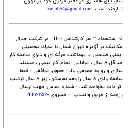
سال برای همکاری در دفتر مرکزی خود در تهران
نیازمند است.
hsejob54@gmail.com
2- استخدام ۲ نفر کارشناس
Hse
در شرکت جنرال
مکانیک در آزادراه تهران شمال با مدرك تحصيلي
ايمني صنعتي يا بهداشت حرفه اي و داراي سابقه كار
حداقل ۸ سال ، توانایی انجام کار تیمی ، مستند
سازی و روابط عمومی بالا - حقوق: توافقی - فقط
سابقه بالای ۸ سال رزومه بفرستن، زیر ۸ سال ترتیب
اثر داده نخواهد شد. - شماره تماس جهت ارسال
رزومه از طریق واتساپ - خسروی:
۰۹۱۱۱۱۶۲۵۶۰