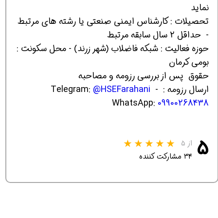
نماید
تحصیلات : کارشناس ایمنی صنعتی یا رشته های مرتبط
- حداقل 2 سال سابقه مرتبط
حوزه فعالیت : شبکه فاضلاب (شهر زرند) - محل سکونت :
بومی کرمان
حقوق پس از بررسی رزومه و مصاحبه
ارسال رزومه : Telegram:
-
@HSEFarahani
WhatsApp:
09900268438
۵
از ۵
۳۴ مشارکت کننده