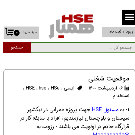
حساب کاربری من
تغییر گذر واژه
ورود
/
ثبت نام
سبد خرید
۰
سفارشات
جستجو
خروج از حساب کاربری
موقعیت شغلی
۰۶ اردیبهشت ۱۴۰۰
ایمنی
،
HSe
،
hse
،
HSE
،
استخدام
1- به
مسئول HSE
جهت پروژه عمرانی در نیکشهر
سیستان و بلوچستان نیازمندیم، افراد با سابقه کار در
قرارگاه خاتم در اولویت می باشند - رزومه به
@Mooonshado