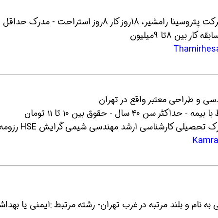
5- استخدام نیروی بهداشت حرفه ای مرد در شرکت پتروسینا رامشیر، 18روز کار 8روز استراحت - مدرک حداقل
ین 8تا 9میلیون
 شو
افسر HSE هوشمند شو
افسر HSE هوشمند شو
مطابق با شرایط احراز کارفرما فقط دارندگان مدرک تحصیلی کارشناسی ارشد مهندسی شیمی گرایش HSE رز
 آقا در پروژه ایی به نام و بلند مرتبه در غرب تهران- رشته مرتبط :ایمنی یا بهد