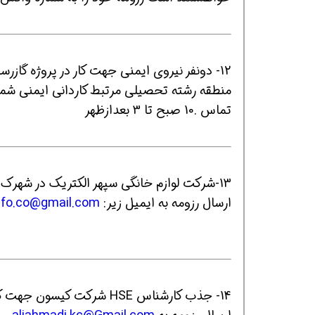
12- دونفر نیروی ایمنی جهت کار در پروژه گاز
تماس .10 صبح تا 3 بعدازظهر
13-شرکت لوازم خانگی سپهر الکتریک در شهرک صنعتی البرز در قزوین کارشناس ایمنی و بهداشت استخدام می کند.
ارسال رزومه به ایمیل زیر:
@gmail.com
fo.co
14- جذب کارشناس HSE شرکت کیسون جهت کار در پروژه انتقال نیرو اصفهان