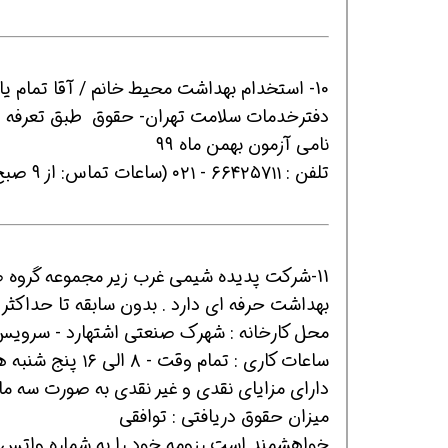
10- استخدام بهداشت محیط خانم / آقا تمام یا 
دفترخدمات سلامت تهران- حقوق طبق تعرفه و
نامی آزمون بهمن ماه ۹۹
تلفن : ۶۶۴۲۵۷۱۱ - ۰۲۱ (ساعات تماس: از ۹ صبح الی ۱۵ )
همین حالا بگیرش
همین حالا بگیرش
همی
11-شرکت پدیده شیمی غرب زیر مجموعه گروه 
بهداشت حرفه ای دارد . بدون سابقه تا حداکثر ۳ سال
محل کارخانه : شهرک صنعتی اشتهارد - سرویس ا
ساعات کاری : تمام وقت - ۸ الی ۱۶ پنج شنبه ها یک هفته در میان کاری
دارای مزایای نقدی و غیر نقدی به صورت سه ما
میزان حقوق دریافتی : توافقی
خواهشمند است رزومه خود را به شماره واتس