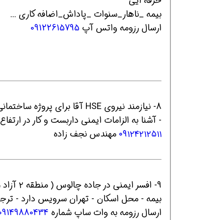
حرفه ایی
بیمه _ناهار_سنوات _پاداش_اضافه کاری ...
ارسال رزومه واتس آپ
09122615795
8- نیازمند نیروی HSE آقا برای پروژه ساختمانی در میرداماد با حداقل ۳ سال سابقه کار
- آشنا به الزامات ایمنی داربست و کار در ارتفاع
۰۹۱۲۴۲۱۲۵۱۱
مهندس نجف زاده
9- افسر ایمنی در جاده چالوس ( منطقه ۲ آزاد راه تهران شمال) - حقوق با ۲ ماه تاخیر
بیمه - محل اسکان - تهران سرویس دارد - ترجیحا دارای سا
ارسال رزومه به وات ساپ شماره
09149880434