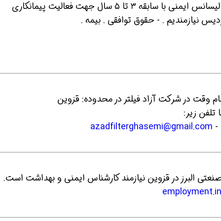
2 - به یک نفر افسر ایمنی فقط اقا دارای مدرک لیسانس ایمنی با سابقه ۳ تا ۵ سال جهت فعالیت پیمانکاری
یس نیازمندیم . - حقوق توافقی . بیمه .
ین حالا بگیرش
همین حالا بگیرش
همین حا
 تلفن زیر:
azadfilterghasemi@gmail.com
-
employment.in