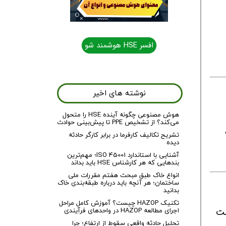
افسر HSE هوشمند شو
نوشته های اخیر
هوش مصنوعی چگونه آینده HSE را متحول
می‌کند؟ از تشخیص PPE تا پیش‌بینی حوادث
ومه
تشریح تکالیف کارفرما در برابر کارگر حادثه
دیده
آشنایی با استاندارد ISO 45001؛ مهم‌ترین
بندهایی که هر کارشناس HSE باید بداند
انواع خاک طبق مبحث هفتم مقررات ملی
ساختمان؛ هر آنچه باید درباره طبقه‌بندی خاک
بدانید
تکنیک HAZOP چیست؟ آموزش کامل مراحل
اجرای مطالعه HAZOP در واحدهای فرآیندی
اشت
تحلیل حادثه واقعی سقوط از ارتفاع؛ چرا