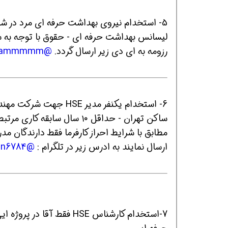
لیسانس بهداشت حرفه ای - حقوق با توجه به سابقه کار ب
افسر HSE هوشمند شو
افسر HSE هوشمند شو
افسر HSE هوشمند
رزومه به ای دی زیر ارسال گردد.
@Thamirhesammmmm
6- استخدام یکنفر مدیر HSE جهت شرکت مهندسی و طراحی معتبر واقع در تهران
ساکن تهران - حداقل ۱۰ سال سابقه کاری مرتبط با بیمه - حداکثر سن ۴۰ سال - حقوق بین ۱۰ تا ۱۱ تومان
ارسال نمایند به ادرس زیر در تلگرام :
@Kamran6784
7-استخدام کارشناس HSE فقط