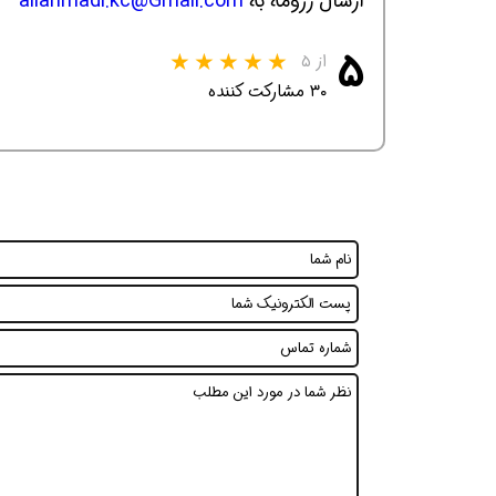
ارسال رزومه به
@Gmail.com
aliahmadi.kc
۵
از ۵
۳۰ مشارکت کننده