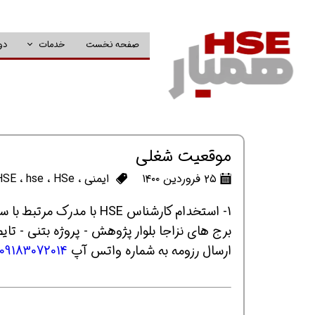
صفحه نخست
خدمات
دو
موقعیت شغلی
۲۵ فروردین ۱۴۰۰
ایمنی
،
HSe
،
hse
،
HSE
1- استخدام کارشناس HSE با مدرک مرتبط با سابقه ۱ تا ۵ سال در منطقه ۲۲ تهران (غرب تهران)
برج های نزاجا بلوار پژوهش - پروژه بتنی - تایم کاری ۸
ارسال رزومه به شماره واتس آپ
09183072014