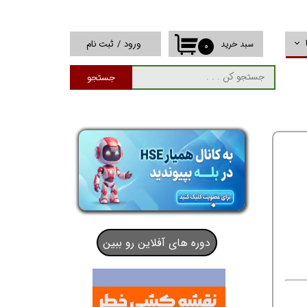
ورود
/
ثبت نام
سبد خرید
۰
حساب کاربری من
جستجو
تغییر گذر واژه
سفارشات
خروج از حساب
کاربری
دوره های آفلاین رو ببین