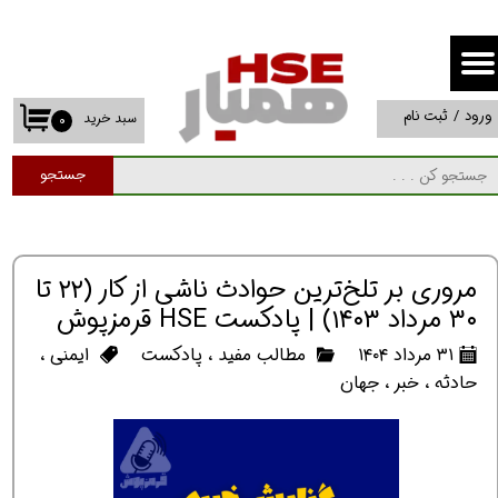
حساب کاربری من
تغییر گذر واژه
ورود
/
ثبت نام
سبد خرید
۰
سفارشات
جستجو
خروج از حساب کاربری
مروری بر تلخ‌ترین حوادث ناشی از کار (۲۲ تا
۳۰ مرداد ۱۴۰۳) | پادکست HSE قرمزپوش
۳۱ مرداد ۱۴۰۴
مطالب مفید
،
پادکست
ایمنی
،
حادثه
،
خبر
،
جهان