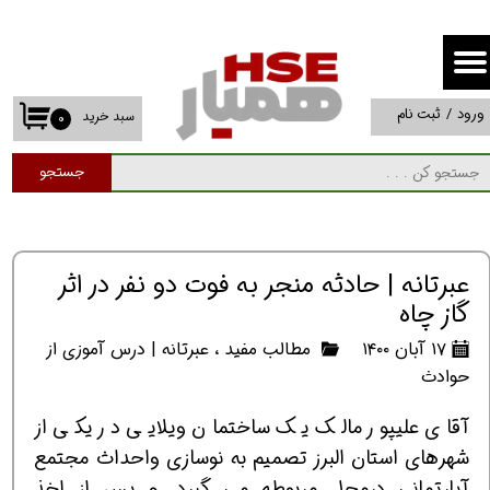
حساب کاربری من
تغییر گذر واژه
ورود
/
ثبت نام
سبد خرید
۰
سفارشات
جستجو
خروج از حساب کاربری
عبرتانه | حادثه منجر به فوت دو نفر در اثر
گاز چاه
۱۷ آبان ۱۴۰۰
مطالب مفید
،
عبرتانه | درس آموزی از
حوادث
آقای عليپور مالک يك ساختمان ويلايی در يكی از
شهرهای استان البرز تصميم به نوسازی واحداث مجتمع
آپارتمانی درمحل مربوطه می گيرد. و پس از اخذ