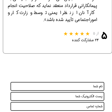
پيمانكاراني قرارداد منعقد نمايد كه صلاحيت انجام
كار آنان از نظر ايمني توسط وزارت كار و
اموراجتماعي تأييد شده باشد».
۵
از ۵
۲۴ مشارکت کننده