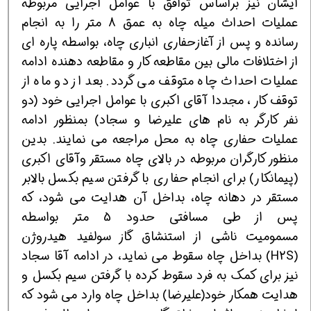
ايشان نيز براساس توافق با عوامل اجرايی مربوطه
عمليات احداث ميله چاه به عمق 8 متر را به انجام
رسانده و پس از آغازحفاری انباری چاه، بواسطه پاره ای
از اختلافات مالی بين مقاطعه كار و مقاطعه دهنده ادامه
عمليات احداث چاه متوقف می گردد. بعد از دو ماه از
توقف كار ، مجددا آقای اكبری با عوامل اجرايی خود (دو
نفر كارگر به نام های عليرضا و سجاد) بمنظور ادامه
عمليات حفاری چاه به محل مراجعه مي نمايند. بدين
منظور كارگران مربوطه در بالای چاه مستقر وآقای اكبری
(پيمانكار) براي انجام حفاری با گرفتن سيم بكسل بالابر
مستقر در دهانه چاه، بداخل آن هدايت می شود، كه
پس از طی مسافتی حدود 5 متر بواسطه
مسموميت ناشی از استنشاق گاز سولفيد هيدروژن
(H2S) بداخل چاه سقوط مي نمايد، در ادامه آقا سجاد
نيز براي كمك به فرد سقوط كرده با گرفتن سيم بكسل و
هدايت همكار خود(عليرضا) بداخل چاه وارد مي شود كه