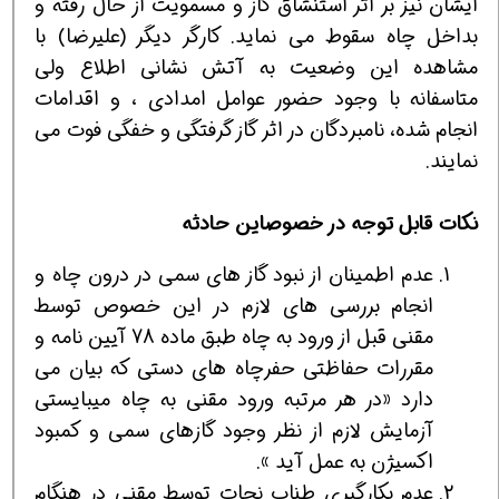
ايشان نيز بر اثر استنشاق گاز و مسمويت از حال رفته و
بداخل چاه سقوط می نمايد. كارگر ديگر (عليرضا) با
مشاهده اين وضعيت به آتش نشانی اطلاع ولی
متاسفانه با وجود حضور عوامل امدادی ، و اقدامات
انجام شده، نامبردگان در اثر گاز گرفتگی و خفگی فوت می
نمايند.
نكات قابل توجه در خصوصاين حادثه
عدم اطمينان از نبود گاز هاي سمی در درون چاه و
انجام بررسی های لازم در اين خصوص توسط
مقنی قبل از ورود به چاه طبق ماده 78 آيين نامه و
مقررات حفاظتی حفرچاه های دستی كه بيان می
دارد «در هر مرتبه ورود مقني به چاه ميبايستی
آزمايش لازم از نظر وجود گازهای سمی و كمبود
اكسيژن به عمل آيد ».
عدم بكارگيری طناب نجات توسط مقنی در هنگام