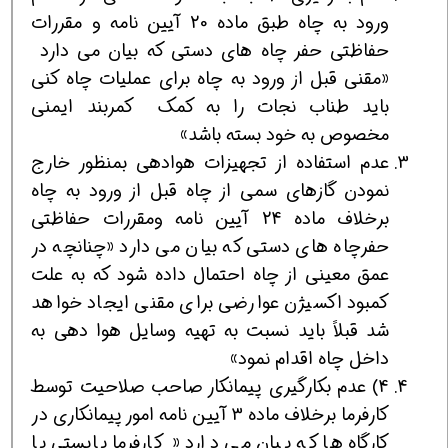
ورود به چاه طبق ماده 20 آيين نامه و مقررات
حفاظتی حفر چاه های دستی كه بيان مي دارد
«مقنی قبل از ورود به چاه برای عمليات چاه كنی
بايد طناب نجات را به كمك كمربند ايمنی
مخصوص به خود بسته باشد»
عدم استفاده از تجهيزات هوادهی بمنظور خارج
نمودن گازهای سمی از چاه قبل از ورود به چاه
برخلاف ماده 24 آيين نامه ومقررات حفاظتی
حفرچاه های دستی كه بيان می دارد «چنانچه در
عمق معينی از چاه احتمال داده شود كه به علت
كمبود اكسيژن عوارضی برای مقني ايجاد خواهد
شد قبلاً بايد نسبت به تهيه وسايل هوا دهي به
داخل چاه اقدام نمود»
4) عدم بكارگيري پيمانكار صاحب صلاحيت توسط
كارفرما برخلاف ماده 3 آيين نامه امور پيمانكاري در
كارگاه ها كه بيان مي دارد « كارفرما بايستي با