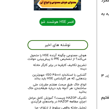
ختی عیدی کارمندان نباید از ۶۰ روز دستمزد
این محاسبه به
افسر HSE هوشمند شو
نوشته های اخیر
هوش مصنوعی چگونه آینده HSE را متحول
می‌کند؟ از تشخیص PPE تا پیش‌بینی حوادث
تشریح تکالیف کارفرما در برابر کارگر حادثه
دیده
آشنایی با استاندارد ISO 45001؛ مهم‌ترین
همان‌طور که در تصویر بالا مشاهده می‌کنید، حداقل عیدی سال ۱۴۰۰ طبق فرمول‌هایی که از قبل ارائه شده است، ۳
بندهایی که هر کارشناس HSE باید بداند
انواع خاک طبق مبحث هفتم مقررات ملی
ساختمان؛ هر آنچه باید درباره طبقه‌بندی خاک
بدانید
تیم
تکنیک HAZOP چیست؟ آموزش کامل مراحل
اجرای مطالعه HAZOP در واحدهای فرآیندی
تحلیل حادثه واقعی سقوط از ارتفاع؛ چرا