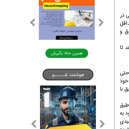
 در
داقل
ق و
د تا
لا بگیرش
همین حالا بگیرش
احتی
هوشمند شـــــو
خود
ق با
د. طبق
د به
دی)، عیدی