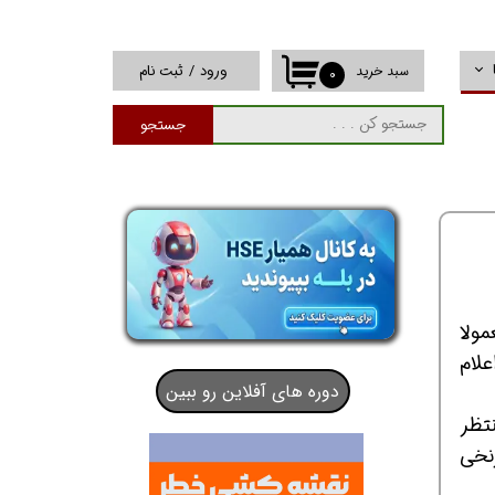
ورود
/
ثبت نام
سبد خرید
۰
حساب کاربری من
جستجو
تغییر گذر واژه
سفارشات
خروج از حساب
کاربری
مولا
علام
دوره های آفلاین رو ببین
تظر
 و به شما سرنخی