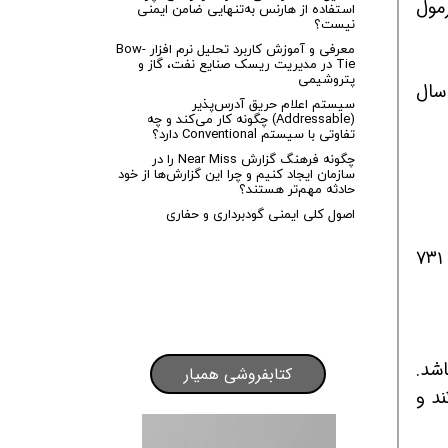
ا در ۹۰ ضرب کنید. فرمول
استفاده از هارنس به‌تنهایی ضامن ایمنی
نیست؟
معرفی و آموزش کاربرد تحلیل نرم افزار Bow-
Tie در مدیریت ریسک صنایع نفت، گاز و
پتروشیمی
عیدی سال
سیستم اعلام حریق آدرس‌پذیر
(Addressable) چگونه کار می‌کند و چه
تفاوتی با سیستم Conventional دارد؟
چگونه فرهنگ گزارش Near Miss را در
سازمان ایجاد کنیم و چرا این گزارش‌ها از خود
حادثه مهم‌تر هستند؟
اصول کلی ایمنی گودبرداری و حفاری
همان‌طور که در تصویر بالا مشاهده می‌کنید، حداکثر عیدی سال ۱۴۰۰ طبق همین فرمول، مبلغ آن ۵ میلیون ۷۳۱
اشد.
کتابفروشی همیار
ند و