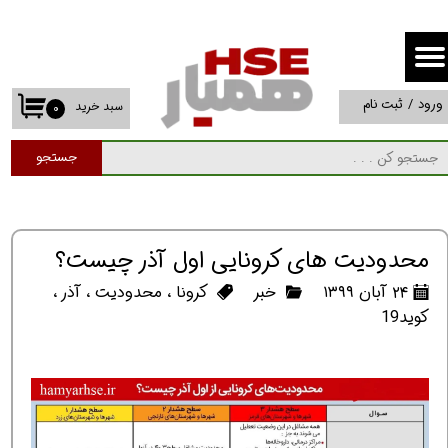
حساب کاربری من
تغییر گذر واژه
ورود
/
ثبت نام
سبد خرید
۰
سفارشات
جستجو
خروج از حساب کاربری
محدودیت های کرونایی اول آذر چیست؟
۲۴ آبان ۱۳۹۹
خبر
کرونا
،
محدودیت
،
آذر
،
کوید19