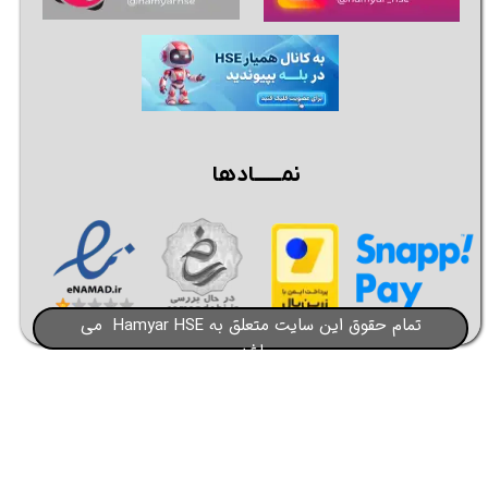
نمــــــادها
تمام حقوق این سایت متعلق به Hamyar HSE می
باشد​​​​​​​