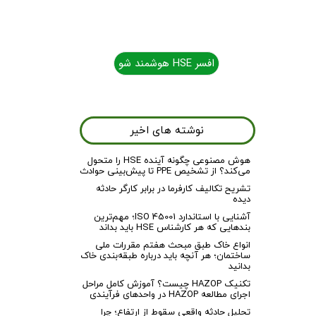
افسر HSE هوشمند شو
افسر HSE هوشمند شو
نوشته های اخیر
هوش مصنوعی چگونه آینده HSE را متحول
می‌کند؟ از تشخیص PPE تا پیش‌بینی حوادث
تشریح تکالیف کارفرما در برابر کارگر حادثه
دیده
آشنایی با استاندارد ISO 45001؛ مهم‌ترین
بندهایی که هر کارشناس HSE باید بداند
انواع خاک طبق مبحث هفتم مقررات ملی
ساختمان؛ هر آنچه باید درباره طبقه‌بندی خاک
بدانید
تکنیک HAZOP چیست؟ آموزش کامل مراحل
اجرای مطالعه HAZOP در واحدهای فرآیندی
تحلیل حادثه واقعی سقوط از ارتفاع؛ چرا