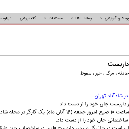
ره های آموزشی
رسانه HSE
مستندات
کتابفروشی
درباره ما
 داربست
ادثه
،
مرگ
،
خبر
،
سقوط
از داربست جان خود را از دست داد.
و به نقل از ایلنا، حوالی ساعت ۱۰ صبح امروز جمعه (۱۶ آبان ماه) یک کارگر در محل
انستان است در حال کار بر روی داربست فلزی در ساختمانی چند طبق