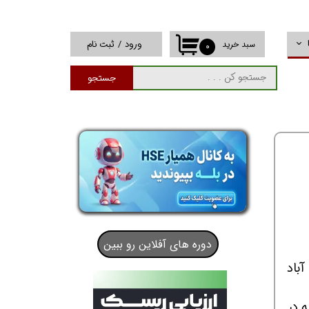
ورود
/
ثبت نام
سبد خرید
۰
حساب کاربری من
جستجو
تغییر گذر واژه
سفارشات
خروج از حساب
کاربری
دوره های آفلاین رو ببین
ه شاد آباد
ه در