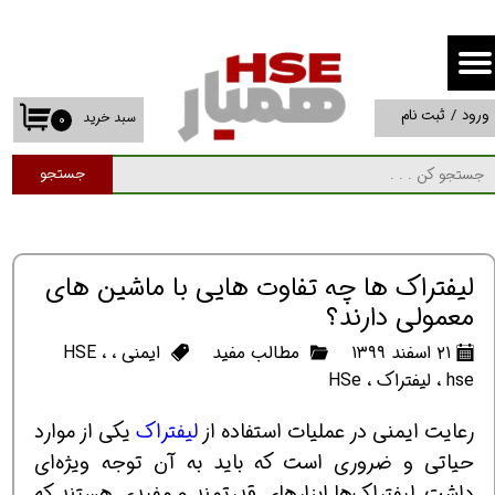
حساب کاربری من
تغییر گذر واژه
ورود
/
ثبت نام
سبد خرید
۰
سفارشات
جستجو
خروج از حساب کاربری
لیفتراک ها چه تفاوت هایی با ماشین های
معمولی دارند؟
۲۱ اسفند ۱۳۹۹
مطالب مفید
ایمنی
،
،
HSE
hse
،
لیفتراک
،
HSe
​​​​رعایت ایمنی در عملیات استفاده از
لیفتراک
یکی از موارد
حیاتی و ضروری است که باید به آن توجه ویژه‌ای
داشت. لیفتراک‌ها ابزارهای قدرتمند و مفیدی هستند که