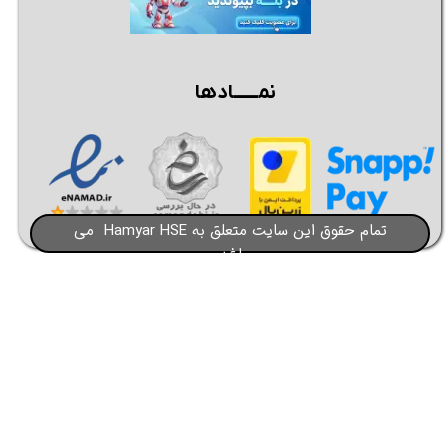
نمــــــادها
تمام حقوق این سایت متعلق به Hamyar HSE می
باشد​​​​​​​