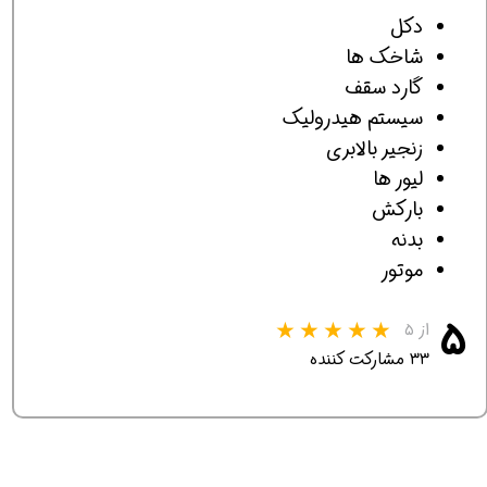
دکل
شاخک ها
گارد سقف
سیستم هیدرولیک
زنجیر بالابری
لیور ها
بارکش
بدنه
موتور
۵
از ۵
۳۳ مشارکت کننده