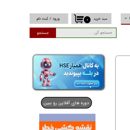
ورود
/
ثبت نام
سبد خرید
۰
حساب کاربری من
جستجو
تغییر گذر واژه
سفارشات
خروج از حساب
کاربری
دوره های آفلاین رو ببین