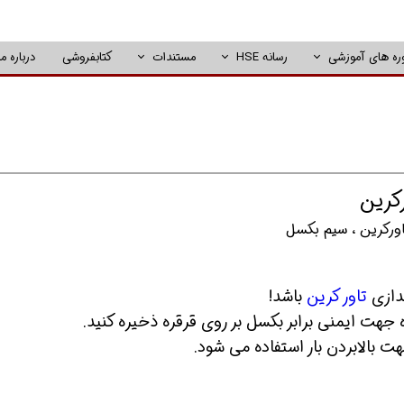
ره های آموزشی
رسانه HSE
مستندات
کتابفروشی
درباره ما
کرین
ورکرین
،
سیم بکسل
ندازی
تاور کرین
باشد!