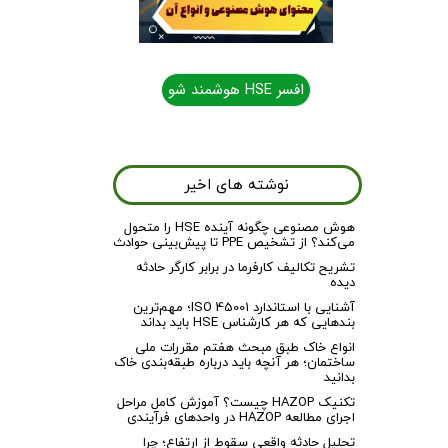
افسر HSE هوشمند شو
نوشته های اخیر
هوش مصنوعی چگونه آینده HSE را متحول
می‌کند؟ از تشخیص PPE تا پیش‌بینی حوادث
تشریح تکالیف کارفرما در برابر کارگر حادثه
دیده
آشنایی با استاندارد ISO 45001؛ مهم‌ترین
بندهایی که هر کارشناس HSE باید بداند
انواع خاک طبق مبحث هفتم مقررات ملی
ساختمان؛ هر آنچه باید درباره طبقه‌بندی خاک
بدانید
تکنیک HAZOP چیست؟ آموزش کامل مراحل
اجرای مطالعه HAZOP در واحدهای فرآیندی
تحلیل حادثه واقعی سقوط از ارتفاع؛ چرا