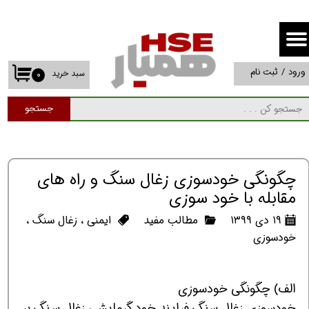
حساب کاربری من
تغییر گذر واژه
ورود
/
ثبت نام
سبد خرید
۰
سفارشات
جستجو
خروج از حساب کاربری
چگونگی خودسوزی زغال سنگ و راه های
مقابله با خود سوزی
۱۹ دی ۱۳۹۹
مطالب مفید
ایمنی
،
زغال سنگ
،
خودسوزی
الف) چگونگی خودسوزی
خودسوزی زغال سنگ فرایند خود گرمایشی زغال سنگ بر