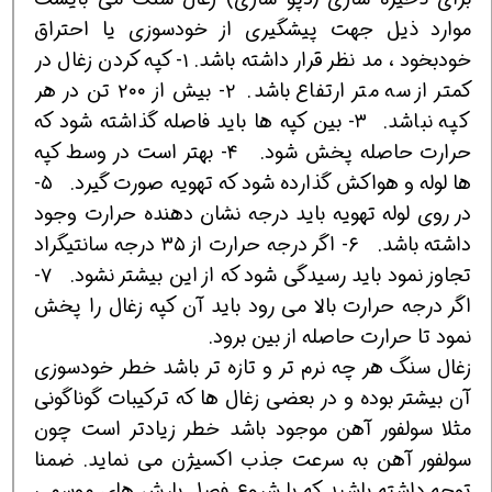
موارد ذیل جهت پیشگیری از خودسوزی یا احتراق
خودبخود ، مد نظر قرار داشته باشد. ۱- کپه کردن زغال در
کمتر از سه متر ارتفاع باشد. ۲- بیش از ۲۰۰ تن در هر
کپه نباشد. ۳- بین کپه ها باید فاصله گذاشته شود که
حرارت حاصله پخش شود. ۴- بهتر است در وسط کپه
ها لوله و هواکش گذارده شود که تهویه صورت گیرد. ۵-
در روی لوله تهویه باید درجه نشان دهنده حرارت وجود
داشته باشد. ۶- اگر درجه حرارت از ۳۵ درجه سانتیگراد
تجاوز نمود باید رسیدگی شود که از این بیشتر نشود. ۷-
اگر درجه حرارت بالا می رود باید آن کپه زغال را پخش
نمود تا حرارت حاصله از بین برود.
زغال سنگ هر چه نرم تر و تازه تر باشد خطر خودسوزی
آن بیشتر بوده و در بعضی زغال ها که ترکیبات گوناگونی
مثلا سولفور آهن موجود باشد خطر زیادتر است چون
سولفور آهن به سرعت جذب اکسیژن می نماید. ضمنا
توجه داشته باشید که با شروع فصل بارش های موسمی