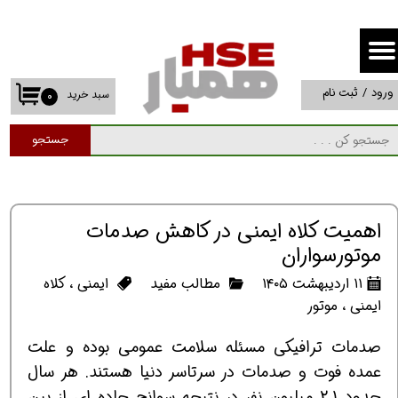
حساب کاربری من
تغییر گذر واژه
ورود
/
ثبت نام
سبد خرید
۰
سفارشات
جستجو
خروج از حساب کاربری
اهمیت کلاه ایمنی در کاهش صدمات
موتورسواران
۱۱ اردیبهشت ۱۴۰۵
مطالب مفید
ایمنی
،
کلاه
ایمنی
،
موتور
صدمات ترافیکی مسئله سلامت عمومی بوده و علت
عمده فوت و صدمات در سرتاسر دنیا هستند. هر سال
حدود 2.1 میلیون نفر در نتیجه سوانح جاده ای از بین