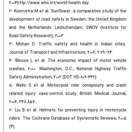
2004http://www.who.int/world-health day.
2- Koornstra M et al. Sunflower: a comparative study of the
development of road safety in Sweden, the United Kingdom
and the Netherlands. Leidschendam, SWOV (Institute for
Road Safety Research), 2003.
3- Mohan D. Traffic safety and health in Indian cities.
Journal of Transport and Infrastructure, 2002, 9:79–94.
4- Blincoe L et al. The economic impact of motor vehicle
crashes, 2000. Washington, D.C., National Highway Traffic
Safety Administration, 2002 (DOT HS-809-446).
5- Wells S et al. Motorcycle rider conspicuity and crash
related injury: case-control study. British Medical Journal,
2004, 328:857.
6- Liu B et al. Helmets for preventing injury in motorcycle
riders. The Cochrane Database of Systematic Reviews, 2005
(4).