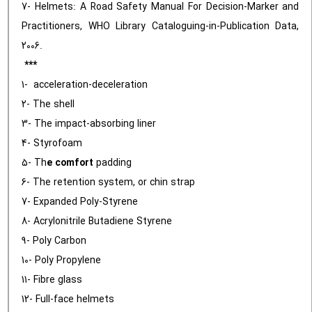
7- Helmets: A Road Safety Manual For Decision-Marker and
Practitioners, WHO Library Cataloguing-in-Publication Data,
2006.
***
1- acceleration-deceleration
2- The shell
3- The impact-absorbing liner
4- Styrofoam
5- Th
e comfort
padding
6- The retention system, or chin strap
7- Expanded Poly-Styrene
8- Acrylonitrile Butadiene Styrene
9- Poly Carbon
10- Poly Propylene
11- Fibre glass
12- Full-face helmets