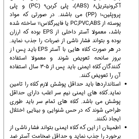
آکرونیتریل
(ABS)، پلی کربن
(PC) و پلی
9
8
پروپلین
(PP) می باشند. در صورتی که مواد
10
پوسته از PC,PVC,ABS یا فایبرگلاس
ساخته شده
11
باشد، معمولا آستر داخلی از EPS بوده که ارزان
بوده و بتواند فشار ناشی از ضربات را جذب نماید.
در هر صورت کلاه هایی با آستر EPS باید پس از
بروز سانحه تعویض شوند و معمولا استفاده
کنندگان کلاه ایمنی باید پس از 5-3 سال استفاده
آن را تعویض کنند.
استانداردها باید حداقل پوشش لازم کلاه را تامین
نماید.کلاه های ایمنی نیم سر اغلب دارای حداقل
پوشش می باشد. کلاه های تمام سر باید طوری
طراحی شوند که در حس شنوایی و بینایی اختلال
ایجاد نکنند.
اطمینان از این که کلاه ایمنی بتواند فشار ناشی از
برخورد را جذب نماید و حداقل ضخامت آستر ضد