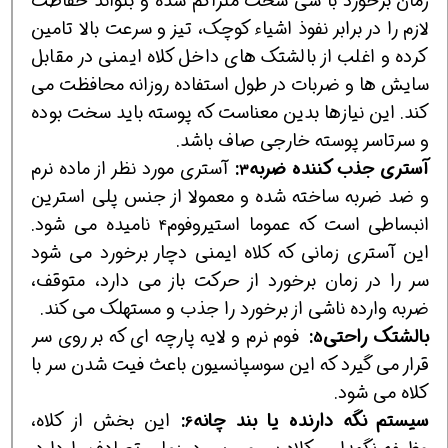
زمان برخورد با شی سخت متراکم شده و بتواند حفاظت
لازم را در برابر نفوذ اشیاء کوچک، تیز و سرعت بالا تامین
کرده و اغلب از بالشتک های داخل کلاه ایمنی در مقابل
سایش ها و ضربات در طول استفاده روزانه محافظت می
کند. این نیازها بدین معناست که پوسته باید سخت بوده
و سرتاسر پوسته خارجی صاف باشد.
آستری جذب کننده ضربه
:
آستری مورد نظر از ماده نرم
3
و ضد ضربه ساخته شده و معمولا از جنس پلی استرین
انبساطی است که عموما استیروفوم
نامیده می شود.
4
این آستری زمانی که کلاه ایمنی دچار برخورد می شود
سر را در زمان برخورد از حرکت باز می دارد، متوقف،
ضربه وارده ناشی از برخورد را جذب و مستهلک می کند.
بالشتک راحتی
:
فوم نرم و لایه پارچه ای که بر روی سر
5
قرار می گیرد که این سوسپانسیون باعث فیت شدن سر با
کلاه می شود.
سیستم نگه دارنده یا بند چانه
:
این بخش از کلاه،
6