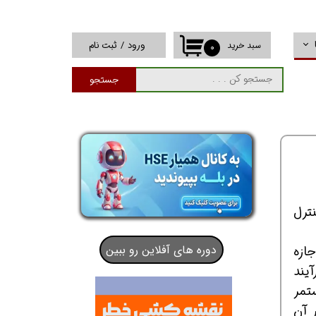
ورود
/
ثبت نام
سبد خرید
۰
حساب کاربری من
جستجو
تغییر گذر واژه
سفارشات
خروج از حساب
کاربری
ترل
دوره های آفلاین رو ببین
جازه
یند
ستمر
ر آن