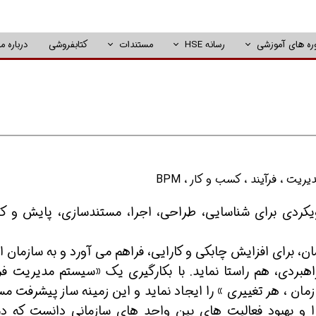
ره های آموزشی
رسانه HSE
مستندات
کتابفروشی
درباره ما
یریت
،
فرآیند
،
کسب و کار
،
BPM
یکردی برای شناسایی، طراحی، اجرا، مستندسازی، پایش و کن
ن، برای افزایش چابکی و کارایی، فراهم می آورد و به سازمان ا
اهبردی، هم راستا نماید. با بکارگیری یک «سیستم مدیریت فرآ
مان ، هر تغییری » را ایجاد نماید و این زمينه ساز پيشرفت م
ن طراحی، اجرا و بهبود فعالیت های بین واحد های سازمانی دانست که د