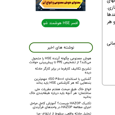
ای
ازی.
دها
 هر
افسر HSE هوشمند شو
انی
نوشته های اخیر
هوش مصنوعی چگونه آینده HSE را متحول
می‌کند؟ از تشخیص PPE تا پیش‌بینی حوادث
تشریح تکالیف کارفرما در برابر کارگر حادثه
دیده
آشنایی با استاندارد ISO 45001؛ مهم‌ترین
بندهایی که هر کارشناس HSE باید بداند
انواع خاک طبق مبحث هفتم مقررات ملی
ساختمان؛ هر آنچه باید درباره طبقه‌بندی خاک
بدانید
تکنیک HAZOP چیست؟ آموزش کامل مراحل
اجرای مطالعه HAZOP در واحدهای فرآیندی
تحلیل حادثه واقعی سقوط از ارتفاع؛ چرا