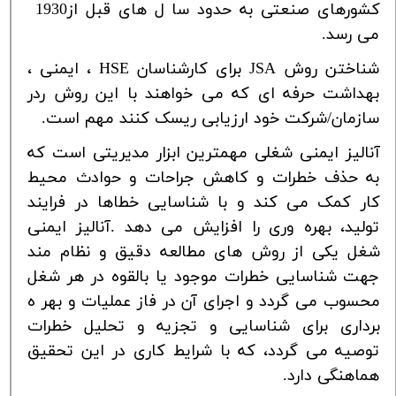
کشورهای
صنعتی
به
حدود
سا
ل های
قبل
از
1930
می
رسد.
شناختن روش JSA برای کارشناسان HSE ، ایمنی ،
بهداشت حرفه ای که می خواهند با این روش ردر
سازمان/شرکت خود ارزیابی ریسک کنند مهم است.
آنالیز
ایمنی
شغلی
مهمترین
ابزار
مدیریتی
است
که
به
حذف
خطرات
و
کاهش
جراحات
و
حوادث
محیط
کار
کمک
می کند
و
با
شناسایی
خطاها
در
فرایند
تولید، بهره
وری
را
افزایش
می
دهد
.
آنالیز
ایمنی
شغل
یکی از
روش
های
مطالعه
دقیق
و
نظام
مند
جهت
شناسایی خطرات
موجود
یا
بالقوه
در
هر
شغل
محسوب می
گردد
و
اجرای
آن
در
فاز
عملیات
و
بهر
ه
برداری برای
شناسایی
و
تجزیه
و
تحلیل
خطرات
توصیه می
گردد،
که
با
شرایط
کاری
در
این
تحقیق
هماهنگی دارد.