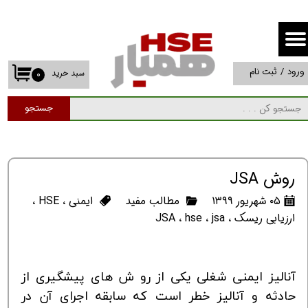
حساب کاربری من
تغییر گذر واژه
ورود
/
ثبت نام
سبد خرید
۰
سفارشات
جستجو
خروج از حساب کاربری
روش JSA
۰۵ شهریور ۱۳۹۹
مطالب مفید
ایمنی
،
HSE
،
ارزیابی ریسک
،
jsa
،
hse
،
JSA
آنالیز
ایمنی
شغلی یکی
از
رو
ش های
پیشگیری
از
حادثه
و
آنالیز
خطر
است
که
سابقه
اجرای
آن
در