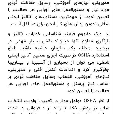
مدیریتی، نیازهای آموزشی، وسایل حفاظت فردی
مورد نیاز و دستورالعمل های اجرایی هر فعالیت را
تعیین نمود. از مهمترین دستاوردهای آنالیز ایمنی
شغلی تدوین روش های کار ایمن برای مشاغل است.
لذا
درک
مفهوم
فرآیند شناسایی
خطرات،
آنالیز
و
بازنگری
مداوم
آنها
میتواند
نقش
بسیار مهمی
در
پیشبرد اهداف
یک
سازمان
داشته
باشد. طیق
استاندارد
OSHA
در صورت اجرای صحیح آنالیز ایمنی
شغلی، می توان از بسیاری از
آسیبها
و
بیماریها
جلوگیری
کرد
و
اقدامات
کنترل
فنی
و
مدیریتی،
نیازهای
آموزشی،
انتخاب
وسایل
حفاظت
فردی
بر
اساس
نیاز
پرسنل
و
دستورالعمل های
اجرایی
هر
فعالیت
را
تعیین
نمود.
از نظر
OSHA
عوامل موثر در تعیین اولویت انتخاب
شغل در روش
JSA
عبازتند از : فراوانی و شدت