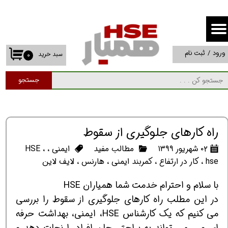
حساب کاربری من
تغییر گذر واژه
ورود
/
ثبت نام
سبد خرید
۰
سفارشات
جستجو
خروج از حساب کاربری
راه کارهای جلوگیری از سقوط
۰۲ شهریور ۱۳۹۹
مطالب مفید
ایمنی
،
،
HSE
hse
،
کار در ارتفاع
،
کمربند ایمنی
،
هارنس
،
لایف لاین
با سلام و احترام خدمت شما همیاران HSE
در این مطلب راه کارهای جلوگیری از سقوط را بررسی
می کنیم که یک کارشناس HSE، ایمنی، بهداشت حرفه
ای و ... می تواند به براحتی جان افراد را نجات دهد و