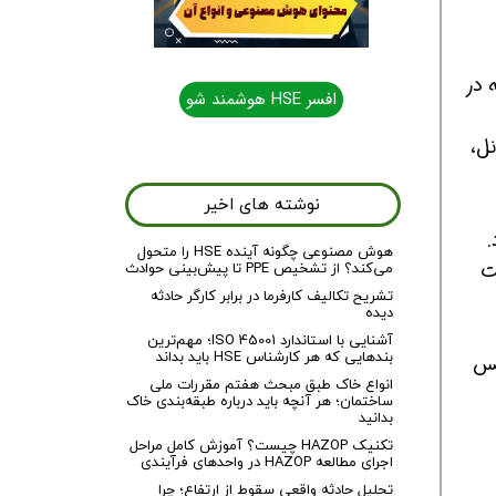
 در
افسر HSE هوشمند شو
ل،
نوشته های اخیر
.
هوش مصنوعی چگونه آینده HSE را متحول
ت
می‌کند؟ از تشخیص PPE تا پیش‌بینی حوادث
تشریح تکالیف کارفرما در برابر کارگر حادثه
دیده
آشنایی با استاندارد ISO 45001؛ مهم‌ترین
بندهایی که هر کارشناس HSE باید بداند
پس
انواع خاک طبق مبحث هفتم مقررات ملی
ساختمان؛ هر آنچه باید درباره طبقه‌بندی خاک
بدانید
تکنیک HAZOP چیست؟ آموزش کامل مراحل
اجرای مطالعه HAZOP در واحدهای فرآیندی
تحلیل حادثه واقعی سقوط از ارتفاع؛ چرا