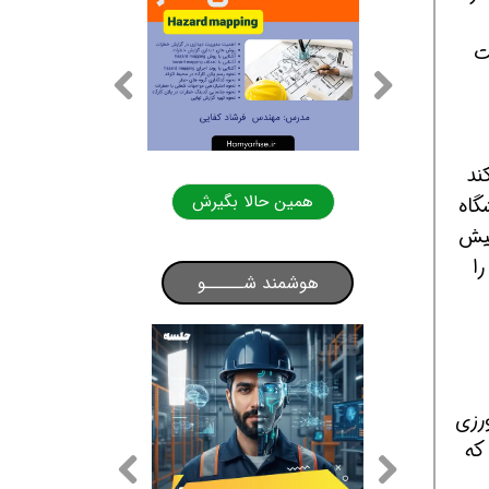
ت
ند
حالا بگیرش
همین حالا بگیرش
گاه
بیش
ا
هوشمند شـــــو
رزی
که