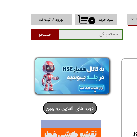
ورود
/
ثبت نام
سبد خرید
۰
حساب کاربری من
جستجو
تغییر گذر واژه
سفارشات
خروج از حساب
کاربری
دوره های آفلاین رو ببین
ار