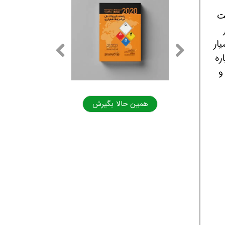
ت
ار
اره
و
ا بگیرش
همین حالا بگیرش