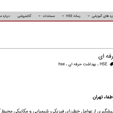
ره های آموزشی
رسانه HSE
مستندات
کتابفروشی
درباره ما
‎ای
HSE
،
بهداشت حرفه ای
،
hse
فاء تهران
گیری از عوامل خطرزای فیزیکی، شیمیایی و مکانیکی محیط ک