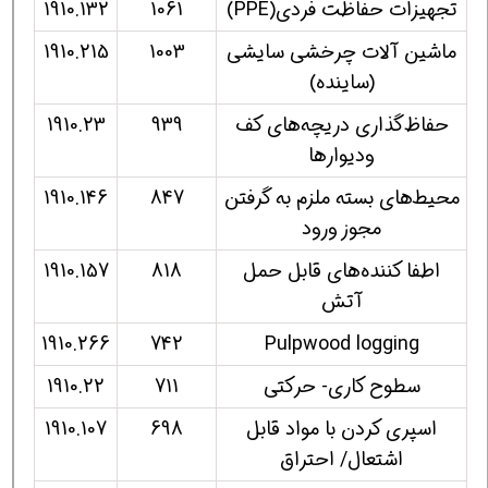
تجهیزات حفاظت فردی(PPE)
1061
1910.132
ماشین آلات چرخشی سایشی
1003
1910.215
(ساینده)
حفاظ‌گذاری دریچه‌های كف
939
1910.23
ودیوارها
محیط‌های بسته ملزم به گرفتن
847
1910.146
مجوز ورود
اطفا كننده‌های قابل حمل
818
1910.157
آتش
1910.266
742
Pulpwood logging
سطوح كاری- حركتی
711
1910.22
اسپری كردن با مواد قابل
698
1910.107
اشتعال/ احتراق