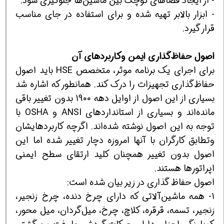
- از ایجاد فضاهای كوچك بین ماشین‌ها جلوگیری شود.
- ابزار بالابر تهیه شده و برای استفاده در جای مناسب
قرار گیرد.
اصول حفاظ‌گذاری ا
ی
من و
ك
اربردهای آن
برای اجرای یك برنامه موثر، متخصص HSE باید اصول
حفاظ‌گذاری تجهیزات را درك كند. همانطور كه اشاره شد
بسیاری از این اصول از اوایل دهه 1900 بدون تغییر باقی
مانده‌اند و بسیاری از استانداردهای ANSI و OSHA با
توجه به این اصول نوشته شده‌اند. اگرچه كاربردهایشان
وتطابق كارگران با آنها امروزه دچار تغییر شده اما این
اصول بدون تغییر همچنان كلید ارتقای سطح ایمنی
اپراتورها هستند.
اصول حفاظ گذاری در زیر بیان شده است:
1- همه ماشین‌آلاتی كه دارای چرخ دنده، چرخ زنجیر،
زنجیر، تسمه، قرقره، كلاچ، چرخ، میل‌گردان، میل محور،