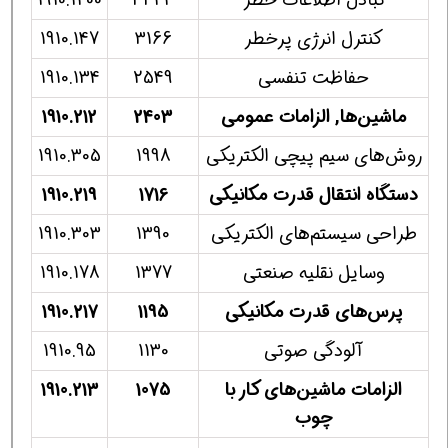
تبادل اطلاعات خطر
3344
1910.1200
كنترل انرژی پرخطر
3166
1910.147
حفاظت تنفسی
2549
1910.134
ماشین‌ها, الزامات عمومی
2403
1910.212
روش‌های سیم پیچی الكتریكی
1998
1910.305
دستگاه انتقال قدرت مكانیكی
1716
1910.219
طراحی سیستم‌های الكتریكی
1390
1910.303
وسایل نقلیه صنعتی
1377
1910.178
پرس‌های قدرت مكانیكی
1195
1910.217
آلودگی صوتی
1130
1910.95
الزامات ماشین‌های كار با
1075
1910.213
چوب