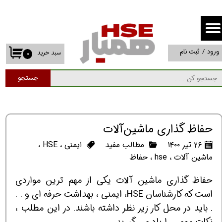
حساب کاربری من
تغییر گذر واژه
ورود
/
ثبت نام
سبد خرید
۰
سفارشات
جستجو
خروج از حساب کاربری
حفاظ‌ گذاری ماشین‌آلات
۲۶ تیر ۱۴۰۰
مطالب مفید
ایمنی
،
HSE
،
ماشین‏ آلات
،
hse
،
حفاظ
حفاظ گذاری ماشین آلات یکی از مهم ترین مواردی
است که کارشناسان HSE، ایمنی ، بهداشت حرفه ای و . .
. باید در محل کار زیر نظر داشته باشند. در این مطلب ،
نکات مهمی را یاد می گیرید.