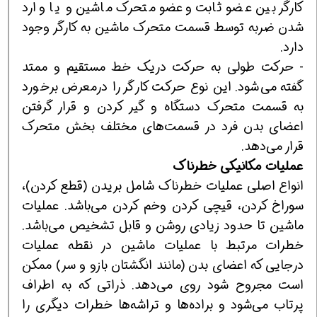
كارگر بین عضو ثابت وعضو متحرك ماشین و یا وارد
شدن ضربه توسط قسمت متحرك ماشین به كارگر وجود
دارد.
- حركت طولی به حركت دریك خط مستقیم و ممتد
گفته می‌شود. این نوع حركت كارگر را درمعرض برخورد
به قسمت متحرك دستگاه و گیر كردن و قرار گرفتن
اعضای بدن فرد در قسمت‌های مختلف بخش متحرك
قرار می‌دهد.
عمل
ی
ات م
ك
ان
یك
ی خطرنا
ك
انواع اصلی عملیات خطرناك شامل بریدن (قطع كردن)،
سوراخ كردن، قیچی كردن وخم كردن می‌باشد. عملیات
ماشین تا حدود زیادی روشن و قابل تشخیص می‌باشد.
خطرات مرتبط با عملیات ماشین در نقطه عملیات
درجایی كه اعضای بدن (مانند انگشتان بازو و سر) ممكن
است مجروح شود روی می‌دهد. ذراتی كه به اطراف
پرتاب می‌شود و براده‌ها و تراشه‌ها خطرات دیگری را