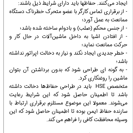
ایجاد می‌كنند. حفاظها باید دارای شرایط ذیل باشند:
- از برقراری تماس كارگر با عضو متحرك خطرناك دستگاه
ممانعت به عمل آورد؛
- از جنس محكم (صلب) و بادوام ساخته شده باشد؛
- از افتادن اشیا به داخل ماشین‌آلات در حال كار و
حركت ممانعت نماید؛
- خطر جدیدی ایجاد نكند و نیاز به دخالت اپراتور نداشته
باشد؛
- به گونه ای طراحی شود كه بدون برداشتن آن بتوان
ماشین را روغنكاری كرد.
متخصص HSE باید در طراحی حفاظ‌ها دخالت داشته
باشد تا اطمینان حاصل شود كه این شرایط رعایت
می‌شوند. معمولا این موضوع مستلزم برقراری ارتباط با
سازنده حفاظ ایمن بوده تا اطمینان حاصل شود كه این
وسیله محافظت كافی را فراهم می كند.