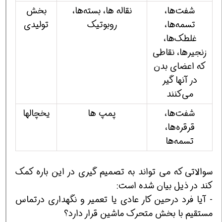
شفت‌ها،
نقاله ها، بسته‌ها،
بخش
تسمه‌ها،
روبوتیك
تولیدی
غلطك‌ها،
زنجیرها، نقاطی
كه اعضای بدن
در آنها گیر
می‌كنند
شفت‌ها،
پمپ ها
یخچالها
قرقره‌ها،
تسمه‌ها
سوالاتی كه می تواند به تصمیم گیری در این باره كمك
كند در ذیل بیان شده است:
- آیا فرد درحین كار عادی یا تعمیر و نگهداری درتماس
مستقیم با بخش متحرك ماشین قرار دارد؟