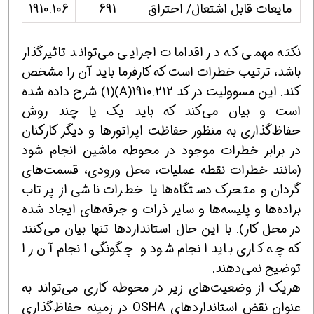
مایعات قابل اشتعال/ احتراق
691
1910.106
نكته مهمی كه در اقدامات اجرایی می‌تواند تاثیرگذار
باشد، ترتیب خطرات است كه كارفرما باید آن را مشخص
كند. این مسوولیت در كد 1910.212(A)(1) شرح داده شده
است و بیان می‌كند كه باید یك یا چند روش
حفاظ‌گذاری به منظور حفاظت اپراتورها و دیگر كاركنان
در برابر خطرات موجود در محوطه ماشین انجام شود
(مانند خطرات نقطه عملیات، محل ورودی، قسمت‌های
گردان و متحرك دستگاه‌ها یا خطرات ناشی از پرتاب
براده‌ها و پلیسه‌ها و سایر ذرات و جرقه‌های ایجاد شده
در محل كار). با این حال استانداردها تنها بیان می‌كنند
كه چه كاری باید انجام شود و چگونگی انجام آن را
توضیح نمی‌دهند.
هریك از وضعیت‌های زیر در محوطه كاری می‌تواند به
عنوان نقض استانداردهای OSHA در زمینه حفاظ‌گذاری