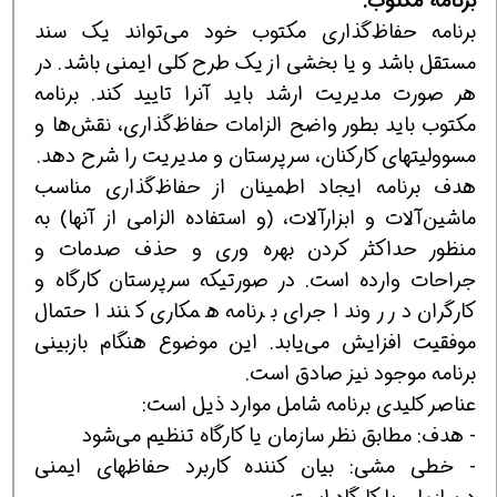
برنامه م
ك
توب:
برنامه حفاظ‌گذاری مكتوب خود می‌تواند یك سند
مستقل باشد و یا بخشی از یك طرح كلی ایمنی باشد. در
هر صورت مدیریت ارشد باید آنرا تایید كند. برنامه
مكتوب باید بطور واضح الزامات حفاظ‌گذاری، نقش‌ها و
مسوولیتهای كاركنان، سرپرستان و مدیریت را شرح دهد.
هدف برنامه ایجاد اطمینان از حفاظ‌گذاری مناسب
ماشین‌آلات و ابزارآلات، (و استفاده الزامی از آنها) به
منظور حداكثر كردن بهره وری و حذف صدمات و
جراحات وارده است. در صورتیكه سرپرستان كارگاه و
كارگران در روند اجرای برنامه همكاری كنند احتمال
موفقیت افزایش می‌یابد. این موضوع هنگام بازبینی
برنامه موجود نیز صادق است.
عناصر كلیدی برنامه شامل موارد ذیل است:
- هدف: مطابق نظر سازمان یا كارگاه تنظیم می‌شود
- خطی مشی: بیان كننده كاربرد حفاظهای ایمنی