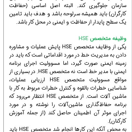
سازمان جلوگیری كند. البته اصل اساسی (حفاظت
كارگران) باید همیشه سرلوحه باشد و هدف باید تامین
یك سطح پایدار از حفاظت و ایمنی در محل كار باشد.
وظیفه متخصص
HSE
یكی از وظایف متخصص HSE پایش عملیات و مشاوره
دادن به مدیریت خط در مورد اقداماتی است كه باید در
زمینه ایمنی صورت گیرد، اما مسوولیت اجرای برنامه
ایمنی با مدیر خط است نه متخصص HSE. در بسیاری از
مواقع مسوولیت متخصص HSE ارزیابی عملیات،
شناسایی خطرات بالقوه و كنترل خطرات مربوط به كار با
ماشین آلات است. از متخصص HSE انتظار می‌رود كه
برنامه حفاظ‌گذاری ماشین‌آلات را نوشته و در مورد
اجرای موثر آن اطمینان حاصل كند (از جمله آموزش
كاركنان).
به محض آنكه این كارها انجام شد متخصص HSE باید