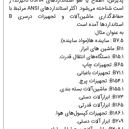
پذیرش، اصلاح یا لغو استانداردهای OSHA تاثیرگذار
است شناخته می‌شود. اكثر استانداردهای ANSI مرتبط با
حفاظ‌گذاری ماشین‌آلات و تجهیزات درسری B
استانداردها آمده است.
به عنوان مثال:
B7.5 : ساینده ها(مواد ساینده).
B11: ماشین های ابزار.
B15.1: دستگاه‌های انتقال قدرت.
B65: تجهیزات چاپ
B71.1: تجهیزات باغبانی.
B154.1: تجهیزات پرچ.
B155.1: ماشین‌آلات بسته بندی.
B173: ابزارآلات دستی.
B165: ابزارآلات قدرتی.
B186.1: تجهیزات كپسول‌های هوا.
B209: ابزار آلات دستی.