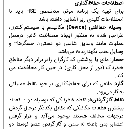
اصطلاحات حفاظ‌گذاری
برای تهیه یك برنامه موثر، متخصص HSE باید با
اصطلاحات كلیدی زیر آشنایی داشته باشد:
وسیله حفاظتی
(Device)
: مكانیسم یا سیستم كنترل،
طراحی شده به منظور ایجاد محفاظت كافی درمحل
عملیات مانند وسایل شاسی دو دستی
، حسگرها
و
3
2
وسایل عقب نگهدارنده
می‌باشد.
4
حصار:
مانع یا پوششی كه كارگران رادر برابر دیگر مناطق
خطرناك (دور از محل كاری) در حین كار محافظت می
كند.
گارد:
مانعی كه برای حفاظ‌گذاری در خود نقاط عملیاتی
به كار می‌رود.
نقاط گاز گرفتن
:
نقطه خطرناكی كه بوسیله دو یا تعداد
5
بیشتری قطعات مكانیكی كه مقابل یكدیگر درحال گردش
درجهات مخالف هستند بوجود می‌آید و قرار گرفتن
اعضای بدن باعث له شدن و گاز گرفتن عضو توسط دو