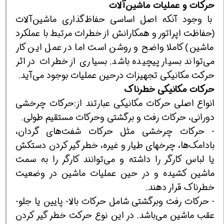
حر
ك
ات و عمل
ی
ات ماش
ی
ن‌آلات
با وجود آنكه اصل اساسی حفاظ‌گذاری ماشین‌آلات
(حفاظت اپراتور و همكارانش از خطرات مرتبط با عملكرد
ماشین) كاملا واضح و روشن است اما در عمل این كار
می‌تواند بسیار پیچیده باشد. بسیاری از خطرات در اثر
حركت مكانیكی تجهیزات درحین عملیات بوجود می‌آید.
حر
ك
ات م
ك
ان
یك
ی خطرنا
ك
انواع اصلی حركات مكانیكی عبارتند از:حركات چرخشی
دورانی، حركات رفت و برگشتی وحركات مستقیم طولی.
- حركات چرخشی مثل حركات شفت‌های گردان،
بادامك‌ها، چرخهای طیار و غیره، خطر گیر كردن دستكش
یا لباس كارگر را داشته و می‌توانند كارگر را به سمت
ماشین كشیده و در حین عملیات ماشین در وضعیت
خطرناك قرار دهند.
- حركات رفت وبرگشتی شامل حركات بالا- پایین یا جلو-
عقب ماشین می‌باشد. در این نوع حركت خطر گیر كردن