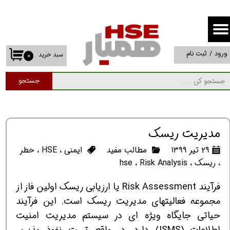
حساب کاربری من
تغییر گذر واژه
ورود
/
ثبت نام
سبد خرید
۰
سفارشات
جستجو
خروج از حساب کاربری
مدیریت ریسک
۲۹ تیر ۱۳۹۹
مطالب مفید
ایمنی
،
HSE
،
خطر
،
ریسک
،
Risk Analysis
،
hse
فرآیند Risk Assessment یا ارزیابی ریسک اولین فاز از
مجموعه فعالیتهای مدیریت ریسک است. این فرآیند
حیاتی جایگاه ویژه ای در سیستم مدیریت امنیت
اطلاعات (ISMS) دارد. در واقع تست نفوذ پذیری