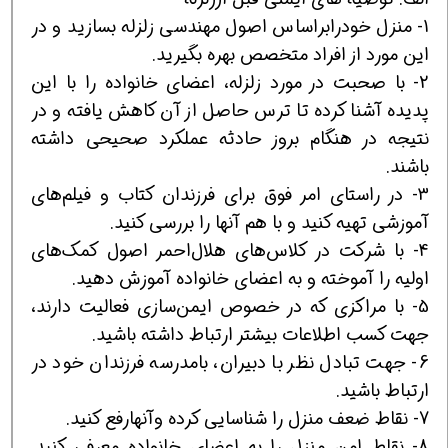
1- منزل خودرابراساس اصول مهندسی زلزله بسازيد و در
اين مورد از افراد متخصص بهره بگيريد.
2- با صحبت در مورد زلزله، اعضای خانواده را با اين
پديده آشنا کرده تا ترس حاصل از آن کاهش يافته و در
نتيجه در هنگام بروز حادثه عملکرد صحيحی داشته
باشند.
3- در راستای امر فوق برای فرزندان کتاب و فيلم‌های
آموزشی تهيه کنيد و با هم آنها را بررسی کنيد.
4- با شرکت در کلاس‌های هلال‌احمر اصول کمک‌های
اوليه را آموخته و به اعضای خانواده آموزش دهيد.
5- با مراکزی که در خصوص ايمن‌سازی فعاليت دارند،
جهت کسب اطلاعات بيشتر ارتباط داشته باشيد.
6- جهت تبادل نظر با دبيران، بامدرسه فرزندان خود در
ارتباط باشيد.
7- نقاط ضعف منزل را شناسايی کرده وآنهارفع کنيد.
8- نقاط امن منزل را به اعضای خانواده معرفی کنيد.