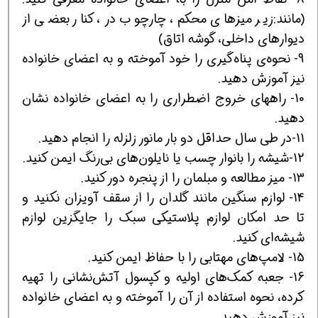
(مانند:زير ميزهای محکم، چارچوب در، کنار بعضی از
ديوارهای داخلی، گوشه اتاق)
9- نحوه‌ی پناه‌گيری را خود آموخته و به اعضای خانواده
نيز آموزش دهيد.
10- راههای خروج اضطراری را به اعضای خانواده نشان
دهيد.
11-در طی سال حداقل دو بار مانور زلزله را انجام دهيد.
12-شيشه را بانوار چسب يا نايلون‌های بی‌رنگ ايمن کنيد.
13- ميز مطالعه و مبلمان را از پنجره دور کنيد.
14- لوازم سنگين مانند گلدان را از سقف آويزان نکنيد و
تا حد امکان لوازم پلاستيکی سبک را جايگزين لوازم
شيشه‌ای کنيد.
15- لامپ‌های مهتابی را با حفاظ ايمن کنيد.
16- جعبه کمک‌های اوليه و کپسول آتش‌نشانی را تهيه
کرده،‌ نحوه استفاده از آن را آموخته و به اعضای خانواده
نيز آموزش دهيد.