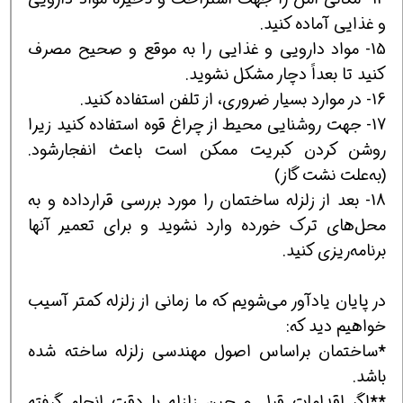
و غذايی آماده کنيد.
15- مواد دارويی و غذايی را به موقع و صحيح مصرف
کنيد تا بعداً دچار مشکل نشويد.
16- در موارد بسيار ضروری، از تلفن استفاده کنيد.
17- جهت روشنايی محيط از چراغ قوه استفاده کنيد زيرا
روشن کردن کبريت ممکن است باعث انفجارشود.
(به‌علت نشت گاز)
18- بعد از زلزله ساختمان را مورد بررسی قرارداده و به
محل‌های ترک خورده وارد نشويد و برای تعمير آنها
برنامه‌ريزی کنيد.
در پايان يادآور می‌شويم که ما زمانی از زلزله کمتر آسيب
خواهيم ديد که:
٭ساختمان براساس اصول مهندسی زلزله ساخته شده
باشد.
٭٭اگر اقدامات قبل و حين زلزله با دقت انجام گرفته