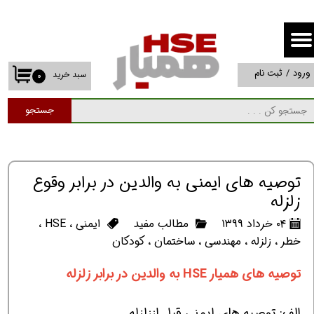
حساب کاربری من
تغییر گذر واژه
ورود
/
ثبت نام
سبد خرید
۰
سفارشات
جستجو
خروج از حساب کاربری
توصيه های ايمنی به والدين در برابر وقوع
زلزله
۰۴ خرداد ۱۳۹۹
مطالب مفید
ایمنی
،
HSE
،
خطر
،
زلزله
،
مهندسی
،
ساختمان
،
کودکان
توصیه های همیار HSE به والدین در برابر زلزله
الف: توصيه های ايمنی قبل اززلزله