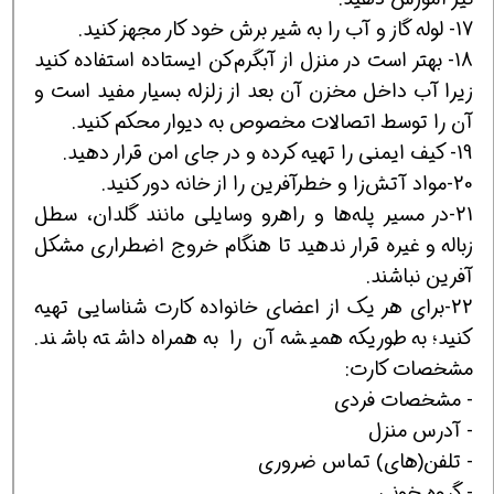
17- لوله گاز و آب را به شير برش خود کار مجهز کنيد.
18- بهتر است در منزل از آبگرم‌کن ايستاده استفاده کنيد
زيرا آب داخل مخزن آن بعد از زلزله بسيار مفيد است و
آن را توسط اتصالات مخصوص به ديوار محکم کنيد.
19- کيف ايمنی را تهيه کرده و در جای امن قرار دهيد.
20-مواد آتش‌زا و خطرآفرين را از خانه دور کنيد.
21-در مسير پله‌ها و راهرو وسايلی مانند گلدان، سطل
زباله و غيره قرار ندهيد تا هنگام خروج اضطراری مشکل
آفرين نباشند.
22-برای هر يک از اعضای خانواده کارت شناسايی تهيه
کنيد؛ به‌طوريکه هميشه آن را به‌همراه داشته باشند.
مشخصات کارت:
- مشخصات فردی
- آدرس منزل
- تلفن(های) تماس ضروری
- گروه خونی