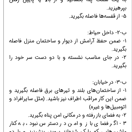
بپرهيزيد.
5- از قفسه‌ها فاصله بگيريد.
ب-2- داخل حياط:
1- ضمن حفظ آرامش از ديوار و ساختمان منزل فاصله
بگيريد.
2- در جای مناسب نشسته و با دو دست سر خود را
بگيريد.
ب-3- در خيابان:
1- از ساختمان‌های بلند و تيرهای برق فاصله بگيريد و
ضمن اين کار مراقب اطراف نيز باشيد. (مثل سايرافراد و
اتومبيل‌ها و غيره)
2- به فضای باز رفته و در مکانی امن پناه بگيريد.
3- اگر فضای باز و امن در دسترس نبود، به کنار
ماشين‌هايی که پارک شده‌اند برويد، بنشينيد و با دو