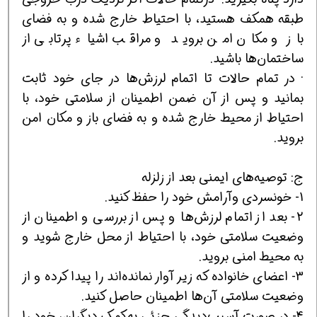
طبقه همکف هستيد، با احتياط خارج شده و به فضای
باز و مکان امن برويد و مراقب اشياء پرتابی از
ساختمان‌ها باشيد.
· در تمام حالات تا اتمام لرزش‌ها در جای خود ثابت
بمانيد و پس از آن ضمن اطمينان از سلامتی خود، با
احتياط از محيط خارج شده و به فضای باز و مکان امن
برويد.
ج: توصيه‌های ايمنی بعد از زلزله
1- خونسردی وآرامش خود را حفظ کنيد.
2- بعد از اتمام لرزش‌ها و پس از بررسی و اطمينان از
وضعيت سلامتی خود، با احتياط از محل خارج شويد و
به محيط امنی برويد.
3- اعضای خانواده که زير آوار نمانده‌اند را پيدا کرده و از
وضعيت سلامتی آن‌ها اطمينان حاصل کنيد.
4- در صورت آسيب‌ديدگی جزئی به‌کمک ديگران، خود را