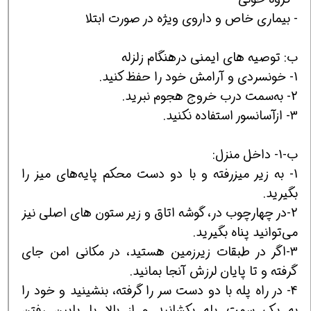
- بيماری خاص و داروی ويژه در صورت ابتلا
ب: توصيه های ايمنی درهنگام زلزله
1- خونسردی و آرامش خود را حفظ کنيد.
2- به‌سمت درب خروج هجوم نبريد.
3- ازآسانسور استفاده نکنيد.
ب-1- داخل منزل:
1- به زير ميزرفته و با دو دست محکم پايه‌های ميز را
بگيريد.
2-در چهارچوب در، گوشه اتاق و زير ستون های اصلی نيز
می‌توانيد پناه بگيريد.
3-اگر در طبقات زيرزمين هستيد، در مکانی امن جای
گرفته و تا پايان لرزش آنجا بمانيد.
4- در راه پله با دو دست سر را گرفته، بنشينيد و خود را
به يک سمت پله بکشانيد و از بالا يا پايين رفتن