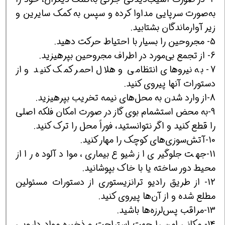
به‌صورت سرپايی مداوا کرده و سپس به کمک سايرين و
زير آوارماندگان بشتابيد.
5- مجروحين را بسيار با احتياط حرکت دهيد.
6- از تجمع بی‌مورد در اطراف مجروحين بپرهيزيد.
7- به نيروهای انتظامی و هلال احمر کمک کنيد و از
دستورات آنها پيروی کنيد.
8-از وارد شدن به محل‌های نيمه تخريب بپرهيزيد.
9-به محض استشمام بوی گاز در صورت امکان فلکه اصلی
را قطع کنيد و اگر نتوانستيد، فوراً محل را ترک کنيد.
10-آتش‌سوزی‌های کوچک را مهار کنيد.
11-جهت جلوگيری از شيوع بيماری‌، مواد آلوده را از
محيط دور ساخته يا با خاک بپوشانيد.
12- از طريق راديو ترانزيستوری از دستورات مسئولين
مطلع شده و از آن‌ها پيروی کنيد.
13-مراقب پس‌لرزه‌ها باشيد.
14- مکانی امن را جهت استراحت و ذخيره مواد دارويی