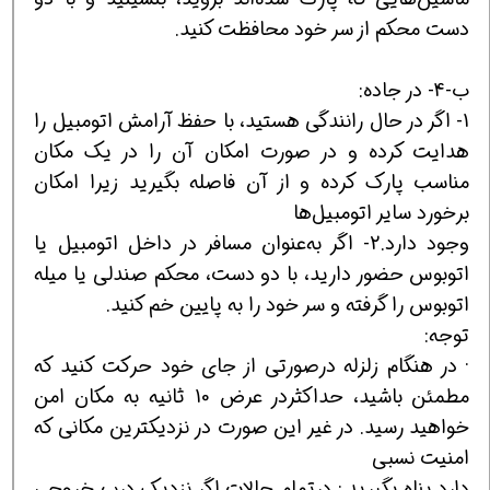
دست محکم از سر خود محافظت کنيد.
ب-4- در جاده:
1- اگر در حال رانندگی هستيد، با حفظ آرامش اتومبيل را
هدايت کرده و در صورت امکان آن را در يک مکان
مناسب پارک کرده و از آن فاصله بگيريد زيرا امکان
برخورد ساير اتومبيل‌ها
وجود دارد.2- اگر به‌عنوان مسافر در داخل اتومبيل يا
اتوبوس حضور داريد، با دو دست، محکم صندلی يا ميله
اتوبوس را گرفته و سر خود را به پايين خم کنيد.
توجه:
· در هنگام زلزله درصورتی از جای خود حرکت کنيد که
مطمئن باشيد، حداکثردر عرض 10 ثانيه به مکان امن
خواهيد رسيد. در غير اين صورت در نزديکترين مکانی که
امنيت نسبی
دارد پناه بگيريد.· درتمام حالات اگر نزديک درب خروجی