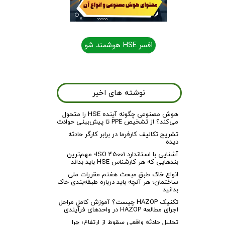
افسر HSE هوشمند شو
نوشته های اخیر
هوش مصنوعی چگونه آینده HSE را متحول
می‌کند؟ از تشخیص PPE تا پیش‌بینی حوادث
تشریح تکالیف کارفرما در برابر کارگر حادثه
دیده
آشنایی با استاندارد ISO 45001؛ مهم‌ترین
بندهایی که هر کارشناس HSE باید بداند
انواع خاک طبق مبحث هفتم مقررات ملی
ساختمان؛ هر آنچه باید درباره طبقه‌بندی خاک
بدانید
تکنیک HAZOP چیست؟ آموزش کامل مراحل
اجرای مطالعه HAZOP در واحدهای فرآیندی
تحلیل حادثه واقعی سقوط از ارتفاع؛ چرا