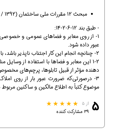
مبحث 12 مقررات ملی ساختمان (1392 / وسایل، تجهیزات و ماشین‌آلات ساختمانی):
- طبق بند 12-6-2-14:
1- از روی معابر و فضاهای عمومی و خصوصی مجا
عبور داده شود.
همین حالا بگیرش
همین حالا بگیرش
هم
2-1 این معابر و فضاها با استفاده از وسا
دهنده مؤثر از قبیل تابلوها، پرچم‌های مخصوص 
3- درصورتی‌که ضرورت عبور بار از روی املا
موضوع کتباً به اطلاع مالکین و ساکنین مربوط 
۵
از ۵
۳۹ مشارکت کننده