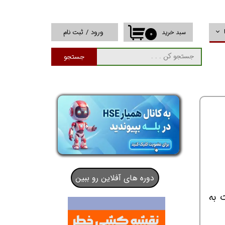
ورود
/
ثبت نام
سبد خرید
۰
حساب کاربری من
جستجو
تغییر گذر واژه
سفارشات
خروج از حساب
کاربری
دوره های آفلاین رو ببین
 به