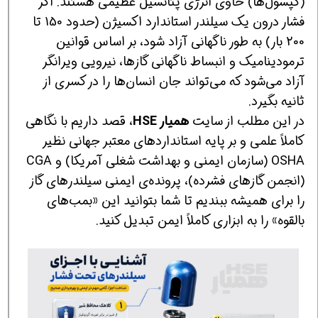
(کپسول‌ها) حاوی انرژی پتانسیل عظیمی هستند. اگر
فشار درون یک سیلندر استاندارد اکسیژن (حدود 150 تا
200 بار) به طور ناگهانی آزاد شود، بر اساس قوانین
ترمودینامیک و انبساط ناگهانی گازها، نیرویی ویرانگر
آزاد می‌شود که می‌تواند جان انسان‌ها را در کسری از
ثانیه بگیرد.
در این مطلب از سایت
همیار HSE
، قصد داریم با نگاهی
کاملاً علمی و بر پایه استانداردهای معتبر جهانی نظیر
OSHA (سازمان ایمنی و بهداشت شغلی آمریکا) و CGA
(انجمن گازهای فشرده)، پرونده‌ی ایمنی سیلندرهای گاز
را برای همیشه ببندیم تا شما بتوانید این «بمب‌های
بالقوه» را به ابزاری کاملاً ایمن تبدیل کنید.