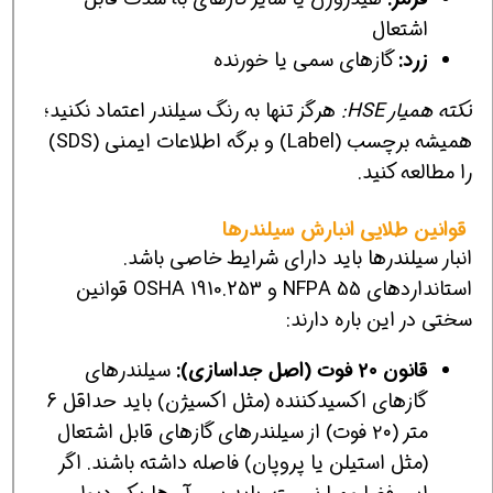
اشتعال
زرد:
گازهای سمی یا خورنده
نکته همیار HSE:
هرگز تنها به رنگ سیلندر اعتماد نکنید؛
همیشه برچسب (Label) و برگه اطلاعات ایمنی (SDS)
را مطالعه کنید.
قوانین طلایی انبارش سیلندرها
انبار سیلندرها باید دارای شرایط خاصی باشد.
استانداردهای NFPA 55 و OSHA 1910.253 قوانین
سختی در این باره دارند:
قانون ۲۰ فوت (اصل جداسازی):
سیلندرهای
گازهای اکسیدکننده (مثل اکسیژن) باید حداقل 6
متر (۲۰ فوت) از سیلندرهای گازهای قابل اشتعال
(مثل استیلن یا پروپان) فاصله داشته باشند. اگر