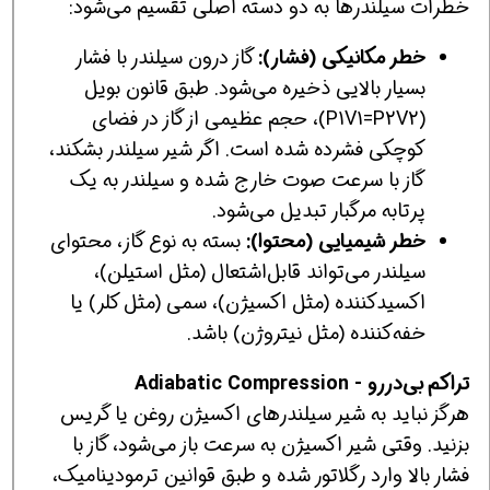
خطرات سیلندرها به دو دسته اصلی تقسیم می‌شود:
خطر مکانیکی (فشار):
گاز درون سیلندر با فشار
بسیار بالایی ذخیره می‌شود. طبق قانون بویل
(P1V1=P2V2​)، حجم عظیمی از گاز در فضای
کوچکی فشرده شده است. اگر شیر سیلندر بشکند،
گاز با سرعت صوت خارج شده و سیلندر به یک
پرتابه مرگبار تبدیل می‌شود.
خطر شیمیایی (محتوا):
بسته به نوع گاز، محتوای
سیلندر می‌تواند قابل‌اشتعال (مثل استیلن)،
اکسیدکننده (مثل اکسیژن)، سمی (مثل کلر) یا
خفه‌کننده (مثل نیتروژن) باشد.
تراکم بی‌دررو - Adiabatic Compression
هرگز نباید به شیر سیلندرهای اکسیژن روغن یا گریس
بزنید. وقتی شیر اکسیژن به سرعت باز می‌شود، گاز با
فشار بالا وارد رگلاتور شده و طبق قوانین ترمودینامیک،