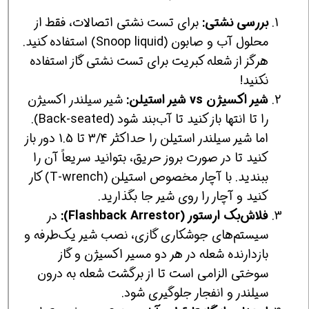
بررسی نشتی:
برای تست نشتی اتصالات، فقط از
محلول آب و صابون (Snoop liquid) استفاده کنید.
هرگز از شعله کبریت برای تست نشتی گاز استفاده
نکنید!
شیر اکسیژن vs شیر استیلن:
شیر سیلندر اکسیژن
را تا انتها باز کنید تا آب‌بند شود (Back-seated).
اما شیر سیلندر استیلن را حداکثر 3/4 تا 1.5 دور باز
کنید تا در صورت بروز حریق، بتوانید سریعاً آن را
ببندید. با آچار مخصوص استیلن (T-wrench) کار
کنید و آچار را روی شیر جا بگذارید.
فلاش‌بک ارستور (Flashback Arrestor):
در
سیستم‌های جوشکاری گازی، نصب شیر یک‌طرفه و
بازدارنده شعله در هر دو مسیر اکسیژن و گاز
سوختی الزامی است تا از برگشت شعله به درون
سیلندر و انفجار جلوگیری شود.